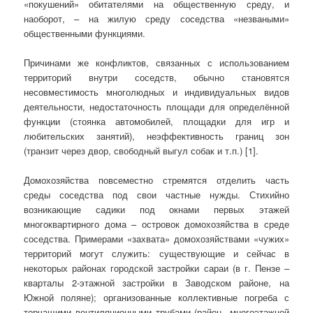
«покушений» обитателями на общественную среду, и
наоборот, – на жилую среду соседства «незваными»
общественными функциями.
Причинами же конфликтов, связанных с использованием
территорий внутри соседств, обычно становятся
несовместимость многолюдных и индивидуальных видов
деятельности, недостаточность площади для определённой
функции (стоянка автомобилей, площадки для игр и
любительских занятий), неэффективность границ зон
(транзит через двор, свободный выгул собак и т.п.) [1].
Домохозяйства повсеместно стремятся отделить часть
среды соседства под свои частные нужды. Стихийно
возникающие садики под окнами первых этажей
многоквартирного дома – островок домохозяйства в среде
соседства. Примерами «захвата» домохозяйствами «чужих»
территорий могут служить: существующие и сейчас в
некоторых районах городской застройки сараи (в г. Пензе –
кварталы 2-этажной застройки в Заводском районе, на
Южной поляне); организованные коллективные погреба с
торчащими вентиляционными трубами (район многоэтажной