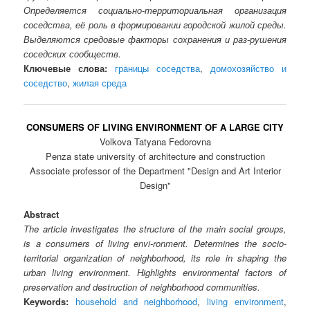
Определяется социально-территориальная организация
соседства, её роль в формировании городской жилой среды.
Выделяются средовые факторы сохранения и раз-рушения
соседских сообществ.
Ключевые слова:
границы соседства
,
домохозяйство и
соседство
,
жилая среда
CONSUMERS OF LIVING ENVIRONMENT OF A LARGE CITY
Volkova Tatyana Fedorovna
Penza state university of architecture and construction
Associate professor of the Department "Design and Art Interior
Design"
Abstract
The article investigates the structure of the main social groups,
is a consumers of living envi-ronment. Determines the socio-
territorial organization of neighborhood, its role in shaping the
urban living environment. Highlights environmental factors of
preservation and destruction of neighborhood communities.
Keywords:
household and neighborhood
,
living environment
,