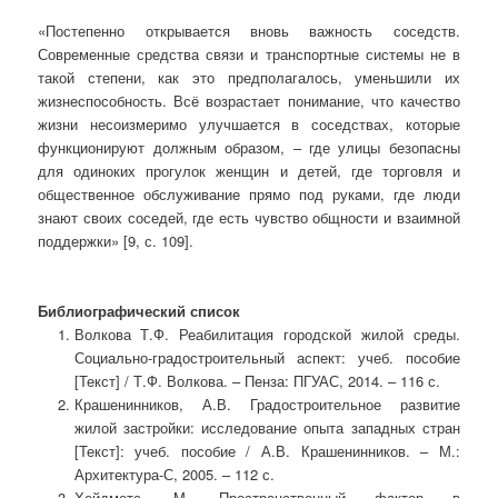
«Постепенно открывается вновь важность соседств.
Современные средства связи и транспортные системы не в
такой степени, как это предполагалось, уменьшили их
жизнеспособность. Всё возрастает по­ни­мание, что качество
жизни несоизмеримо улучшается в соседствах, которые
функционируют должным образом, – где улицы безопасны
для одиноких прогулок женщин и детей, где торговля и
общественное обслуживание прямо под руками, где люди
знают своих соседей, где есть чувство общности и взаимной
поддержки» [9, с. 109].
Библиографический список
Волкова Т.Ф. Реабилитация городской жилой среды.
Социально-градостроительный аспект: учеб. пособие
[Текст] / Т.Ф. Волкова. – Пенза: ПГУАС, 2014. – 116 с.
Крашенинников, А.В. Градостроительное развитие
жилой за­стройки: исследование опыта западных стран
[Текст]: учеб. пособие / А.В. Крашенинников. – М.:
Архитектура-С, 2005. – 112 с.
Хейдметс, М. Пространственный фактор в