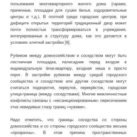
пользования многоквартирного жилого дома (гаражи,
прачечные, площадки для сушки белья, оздоровительные
центры и т.д.). В плотной среде городских центров, при
дефиците открытых территорий традиционный двор может
почти полностью трансформироваться в учреждения,
интегрированные в структуру дома, как это делается в
условиях элитной застройки [8].
Рубежом между домохозяйством и соседством могут быть
лестничная площадка, палисадник перед входом в
индивидуальную блок-квартиру, входная ниша и просто
порог. В застройке рубежом между средой городского
сообщества и соседством или другим соседством могут
считаться подворотня, переулок, перекрёсток, городская
улица-граница (между соседствами). Многие межличностные
конфликты связаны с «несанкционированным» пересечением
этих невидимых глазу границ «чужими».
Надо отметить, что границы соседства со стороны
домохозяйства и со стороны городского сообщества весьма
«прозрачны». В этом причина пространственных