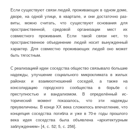
Если существуют связи людей, проживающих в одном доме,
дворе, на одной улице, в квартале, и они достаточно раз­
виты, можно считать, что существуют основания для
простран­ствен­ной, средовой организации мест их
совместного проживания. Если такой связи нет, то
пространственное объединение людей носит вы­нужденный
характер. Для совместно проживающих людей оно может
быть тягостным.
С реализацией идеи соседства общество связывало большие
на­дежды, улучшение со­циаль­ного микроклимата в жилых
районах и взаимоотношений соседей, а также на
консолидацию городского сооб­щества в борьбе с
преступностью и вандализмом. В определённый ис­
торический момент показалось, что эти надежды
преувеличены. В кон­це ХХ века сложилось впечатление, что
концепция соседства погибла и уже в 70-е годы прошлого
века идея соседства была объявлена «архитектурным
заблуждением» [4, с. 52; 5, с. 256].