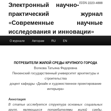
Электронный научно-
ISSN 2223-4888
практический журнал
«Современные научные
исследования и инновации»
Main menu
О журнале
Авторам
RU
EN
Skip to primary content
Skip to secondary content
ПОТРЕБИТЕЛИ ЖИЛОЙ СРЕДЫ КРУПНОГО ГОРОДА
Волкова Татьяна Федоровна
Пензенский государственный университет архитектуры и
строительства
доцент кафедры «Дизайн и художественное проектирование
интерьера»
Аннотация
В статье исследуется структура основных социальных
групп, являющихся потребителями жилой среды.