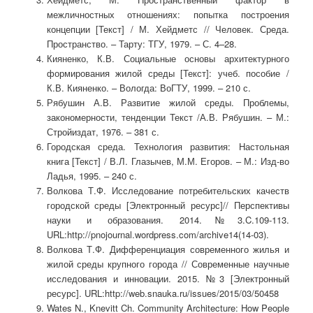
межличностных отношениях: попытка построения
концепции [Текст] / М. Хейдметс // Человек. Среда.
Пространство. – Тарту: ТГУ, 1979. – С. 4–28.
Кияненко, К.В. Социальные основы архитектурного
формиро­вания жилой среды [Текст]: учеб. пособие /
К.В. Кияненко. – Вологда: ВоГТУ, 1999. – 210 с.
Рябушин А.В. Развитие жилой среды. Проблемы,
закономерности, тенденции Текст /А.В. Рябушин. – М.:
Стройиздат, 1976. – 381 с.
Городская среда. Технология развития: Настольная
книга [Текст] / В.Л. Глазычев, М.М. Егоров. – М.: Изд-во
Ладья, 1995. – 240 с.
Волкова Т.Ф. Исследование потребительских качеств
городской среды [Электронный ресурс]// Перспективы
науки и образования. 2014.№3.C.109-113.
URL:http://pnojournal.wordpress.com/archive14(14-03).
Волкова Т.Ф. Дифференциация современного жилья и
жилой среды крупного города // Современные научные
исследования и инновации. 2015. №3 [Электронный
ресурс]. URL:http://web.snauka.ru/issues/2015/03/50458
Wates N., Knevitt Ch. Community Architecture: How People