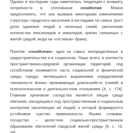
Однако в последние годы наметилась тенденция к возврату
по­треб­ности в сплочённом
соседстве
.
Можно
предположить, что она вызвана неко­торыми изменениями
структуры городского населения и взглядами на семью (рост
доли оди­ноких людей и неполных семей, увеличение
количества пенсионеров и инвалидов, крепко связанных с
жилой средой, мода на «гостевые» браки).
Понятие
«соседство»
одно из самых неопределённых в
градостроительстве и в социологии. Чаще всего, в контексте
пространственно-средовой организации территорий, под
соседством
понимается часть социальной и физической
среды города, являющаяся выражением определённой
связанности близко проживающих домохозяйств (семей) в
психологическом и деятельностном отношениях [4, с. 174].
Главным признаком соседства является общая среда
обитания, находящаяся под пространственным и социальным
контролем населяющих её людей, к которой формируется
устойчивое чувство привязанности. Иными словами,
соседство – целостное социально-пространственное
образование обитателей городской жилой среды [6, с. 13,
48].