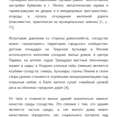
застройки Арбеково в г. Пензе); металлические гаражи и
гаражи-ракушки во дворах и в междворовых пространствах;
огороды в полосе отчуждения железной дороги
(повсеместно, практически на муниципальных землях) [1, с.
71].
Испытывая давление со стороны домохозяйств, соседство
может «захватывать» территорию городского сообщества:
детские площадки на Тверском бульваре в Москве
используются жителями соседних жилых домов; в центре
Парижа, на аллеях садов Трокадеро местные пенсионеры
играют в шары; в Лондоне уличные пабы (пивные) являются
клубами соседств; скверы, бульвары, газоны Пекина в сезон
сбора урожая становятся огромными овощехранилищами под
открытым небом; в Бали жители сушат семейный урожай
риса на обочинах городских дорог [4].
От типа и этажности жилых зданий значительно зависит
качество среды соседства. Это связано с тем, что здания
являются частью среды, а тип жилого дома может
качественно определить тип социального контроля над