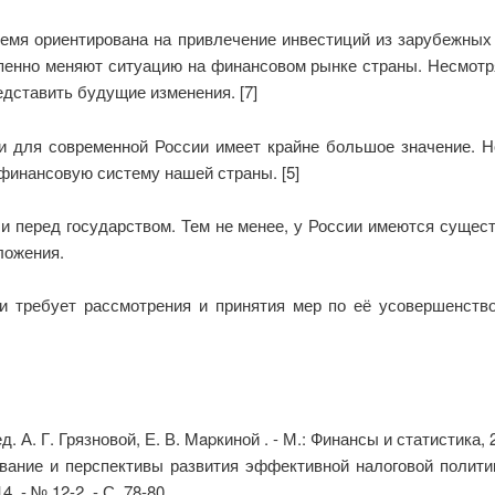
емя ориентирована на привлечение инвестиций из зарубежных
епенно меняют ситуацию на финансовом рынке страны. Несмотря
едставить будущие изменения. [7]
 для современной России имеет крайне большое значение. 
финансовую систему нашей страны. [5]
и перед государством. Тем не менее, у России имеются сущес
ложения.
и требует рассмотрения и принятия мер по её усовершенство
. А. Г. Грязновой, Е. В. Mapкиной . - М.: Финансы и статистика, 2
вание и перспективы развития эффективной налоговой полити
 - № 12-2. - С. 78-80.