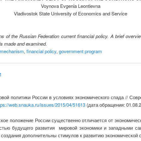
Voynova Evgenia Leontievna
Vladivostok State University of Economics and Service
ions of the Russian Federation current financial policy. A brief ove
 is made and examined.
l mechanism
,
financial policy
,
government program
И
вой политики России в условиях экономического спада // Сов
tps://web.snauka.ru/issues/2015/04/51613
(дата обращения: 01.08.2
кое положение России существенно отличается от экономическ
стью будущего развития мировой экономики и западными сан
 создания дополнительны стимулов к развитию экономической 