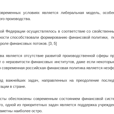
овременных условиях является либеральная модель, особен
го производства.
ой Федерации осуществлялось в соответствие со свойственны
ости способствовали формированию финансовой политики, п
оле финансовых потоков. [3, 5]
ва является отсутствие развитой производственной сферы п
 о неразвитости финансовых институтов, даже если некоторы
что современная российская финансовая политика является неэф
д важнейших задач, направленных на преодоление последс
ации в стране.
исты обеспокоены современным состоянием финансовой сис
ого, одной из приоритетных задач является поддержка учрежде
аметны наиболее остро.