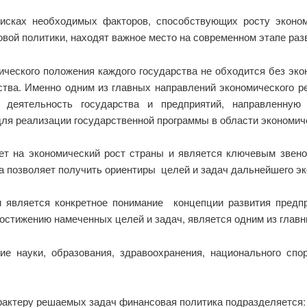
исках необходимых факторов, способствующих росту эконо
вой политики, находят важное место на современном этапе раз
ического положения каждого государства не обходится без эко
тва. Именно одним из главных направлений экономического р
 деятельность государства и предприятий, направленную
я реализации государственной программы в области экономичес
ет на экономический рост страны и является ключевым звен
а позволяет получить ориентиры целей и задач дальнейшего эк
 является конкретное понимание концепции развития предпр
стижению намеченных целей и задач, является одним из главны
ие науки, образования, здравоохранения, национального спо
арактеру решаемых задач финансовая политика подразделяется: