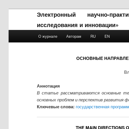
Электронный научно-прак
исследования и инновации»
Main menu
О журнале
Авторам
RU
EN
Skip to primary content
Skip to secondary content
ОСНОВНЫЕ НАПРАВЛЕ
Вл
Аннотация
В статье рассматриваются основные тео
основных проблем и перспектив развития ф
Ключевые слова:
государственная програм
THE MAIN DIRECTIONS O