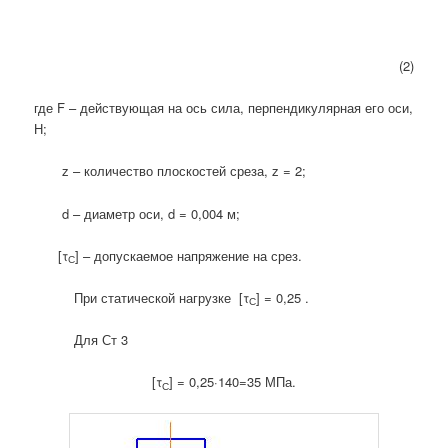
(2)
где F – действующая на ось сила, перпендикулярная его оси,
Н;
z – количество плоскостей среза, z = 2;
d – диаметр оси, d = 0,004 м;
[τ
] – допускаемое напряжение на срез.
С
При статической нагрузке [τ
] = 0,25 .
С
Для Ст 3
[τ
] = 0,25·140=35 МПа.
С