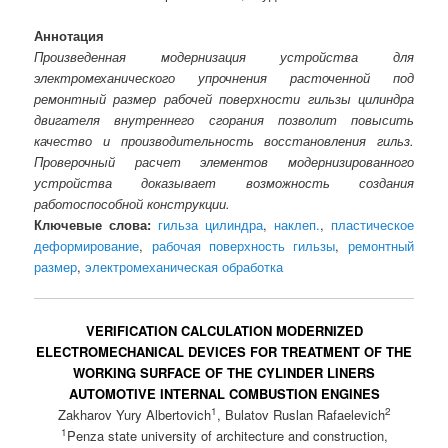
Аннотация
Произведенная модернизация устройства для
электромеханического упрочнения расточенной под
ремонтный размер рабочей поверхности гильзы цилиндра
двигателя внутреннего сгорания позволит повысить
качество и производительность восстановления гильз.
Проверочный расчет элементов модернизированного
устройства доказывает возможность создания
работоспособной конструкции.
Ключевые слова:
гильза цилиндра
,
наклеп.
,
пластическое
деформирование
,
рабочая поверхность гильзы
,
ремонтный
размер
,
электромеханическая обработка
VERIFICATION CALCULATION MODERNIZED
ELECTROMECHANICAL DEVICES FOR TREATMENT OF THE
WORKING SURFACE OF THE CYLINDER LINERS
AUTOMOTIVE INTERNAL COMBUSTION ENGINES
1
2
Zakharov Yury Albertovich
, Bulatov Ruslan Rafaelevich
1
Penza state university of architecture and construction,