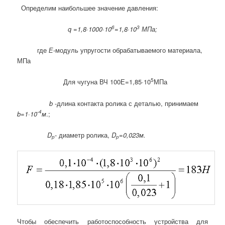
Определим наибольшее значение давления:
6
3
q
=1,8·1000·10
=1,8·10
МПа;
где
Е
-модуль упругости обрабатываемого материала,
МПа
5
Для чугуна ВЧ 100Е=1,85·10
МПа
b
-длина контакта ролика с деталью, принимаем
-4
b
=1·10
м
.;
D
- диаметр ролика,
D
=0,023м.
р
р
Чтобы обеспечить работоспособность устройства для