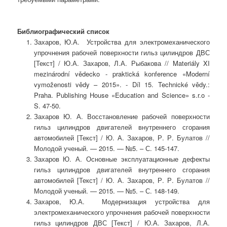
Библиографический список
Захаров, Ю.А. Устройства для электромеханического
упрочнения рабочей поверхности гильз цилиндров ДВС
[Текст] / Ю.А. Захаров, Л.А. Рыбакова // Materiály XI
mezinárodní vědecko - praktická konference «Moderní
vymoženosti vědy – 2015». - Díl 15. Technické vědy.:
Praha. Publishing House «Education and Science» s.r.o -
S. 47-50.
Захаров Ю. А. Восстановление рабочей поверхности
гильз цилиндров двигателей внутреннего сгорания
автомобилей [Текст] / Ю. А. Захаров, Р. Р. Булатов //
Молодой ученый. — 2015. — №5. – С. 145-147.
Захаров Ю. А. Основные эксплуатационные дефекты
гильз цилиндров двигателей внутреннего сгорания
автомобилей [Текст] / Ю. А. Захаров, Р. Р. Булатов //
Молодой ученый. — 2015. — №5. – С. 148-149.
Захаров, Ю.А. Модернизация устройства для
электромеханического упрочнения рабочей поверхности
гильз цилиндров ДВС [Текст] / Ю.А. Захаров, Л.А.