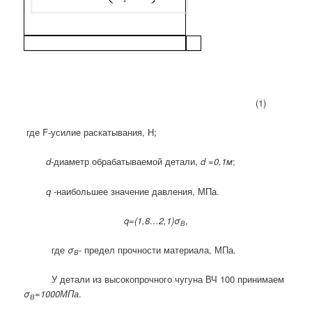
(1)
где F-усилие раскатывания, Н;
d
-диаметр обрабатываемой детали,
d
=0,1м
;
q
-наибольшее значение давления, МПа.
q
=(1,8…2,1)σ
,
В
где
σ
- предел прочности материала, МПа.
В
У детали из высокопрочного чугуна ВЧ 100 принимаем
σ
=1000МПа
.
В