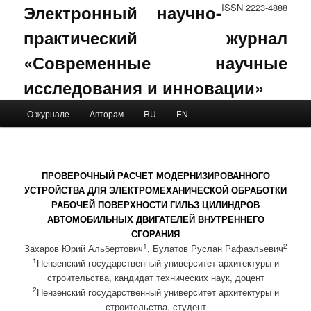
Электронный научно-
ISSN 2223-4888
практический журнал
«Современные научные
исследования и инновации»
Main menu
О журнале
Авторам
RU
EN
Skip to primary content
Skip to secondary content
ПРОВЕРОЧНЫЙ РАСЧЕТ МОДЕРНИЗИРОВАННОГО
УСТРОЙСТВА ДЛЯ ЭЛЕКТРОМЕХАНИЧЕСКОЙ ОБРАБОТКИ
РАБОЧЕЙ ПОВЕРХНОСТИ ГИЛЬЗ ЦИЛИНДРОВ
АВТОМОБИЛЬНЫХ ДВИГАТЕЛЕЙ ВНУТРЕННЕГО
СГОРАНИЯ
1
2
Захаров Юрий Альбертович
, Булатов Руслан Рафаэльевич
1
Пензенский государственный университет архитектуры и
строительства, кандидат технических наук, доцент
2
Пензенский государственный университет архитектуры и
строительства, студент