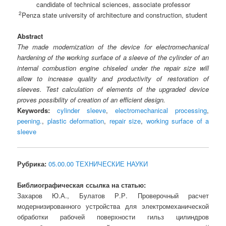
candidate of technical sciences, associate professor
2
Penza state university of architecture and construction, student
Abstract
The made modernization of the device for electromechanical
hardening of the working surface of a sleeve of the cylinder of an
internal combustion engine chiseled under the repair size will
allow to increase quality and productivity of restoration of
sleeves. Test calculation of elements of the upgraded device
proves possibility of creation of an efficient design.
Keywords:
cylinder sleeve
,
electromechanical processing
,
peening.
,
plastic deformation
,
repair size
,
working surface of a
sleeve
Рубрика:
05.00.00 ТЕХНИЧЕСКИЕ НАУКИ
Библиографическая ссылка на статью:
Захаров Ю.А., Булатов Р.Р. Проверочный расчет
модернизированного устройства для электромеханической
обработки рабочей поверхности гильз цилиндров