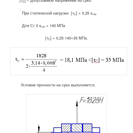
[τ
] – допускаемое напряжение на срез.
С
При статической нагрузке [τ
] = 0,25 s
.
С
см
Для Ст 3 s
= 140 МПа
см
[τ
] = 0,25·140=35 МПа.
С
Условие прочности на срез выполняется.