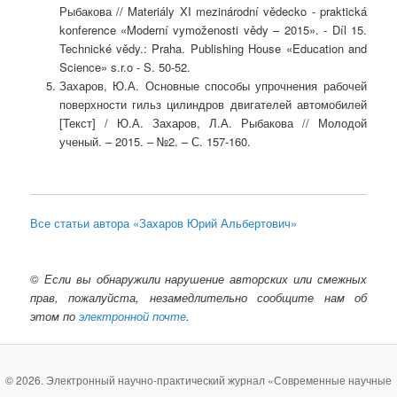
Рыбакова // Materiály XI mezinárodní vědecko - praktická
konference «Moderní vymoženosti vědy – 2015». - Díl 15.
Technické vědy.: Praha. Publishing House «Education and
Science» s.r.o - S. 50-52.
Захаров, Ю.А. Основные способы упрочнения рабочей
поверхности гильз цилиндров двигателей автомобилей
[Текст] / Ю.А. Захаров, Л.А. Рыбакова // Молодой
ученый. – 2015. – №2. – С. 157-160.
Все статьи автора «Захаров Юрий Альбертович»
©
Если вы обнаружили нарушение авторских или смежных
прав, пожалуйста, незамедлительно сообщите нам об
этом по
электронной почте
.
© 2026. Электронный научно-практический журнал «Современные научные