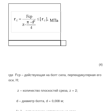
(4)
где Fср – действующая на болт сила, перпендикулярная его
оси, Н;
z – количество плоскостей среза, z = 2;
d – диаметр болта, d = 0,008 м;