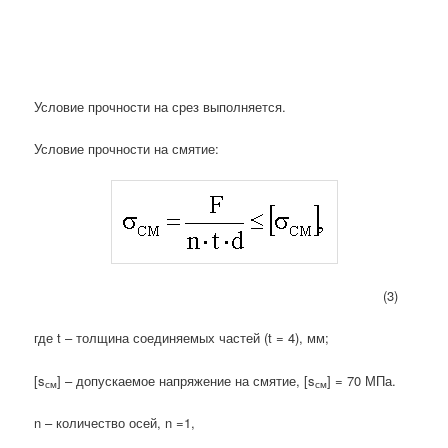
Условие прочности на срез выполняется.
Условие прочности на смятие:
(3)
где t – толщина соединяемых частей (t = 4), мм;
[s
] – допускаемое напряжение на смятие, [s
] = 70 МПа.
см
см
n – количество осей, n =1,