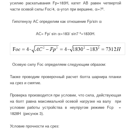
усилию раскатывания Fр=183Н, катет АВ равен четвертой
части осевой силы Fос/4, α-угол при вершине, α=7º.
Гипотенузу АС определим как отношение Fр/sin α
АС= Fр/ sin α=183/ sin7 º=1830Н.
Осевую силу Fос определяем следующим образом:
Также проводим проверочный расчет
болта шарнира планки
на срез и смятие.
Проверка производится при условии, что сила, действующая
на болт равна максимальной осевой нагрузке на валу при
условии работы устройства в неупругом режиме Fср =
1828Н (рисунок 3).
Условие прочности на срез: