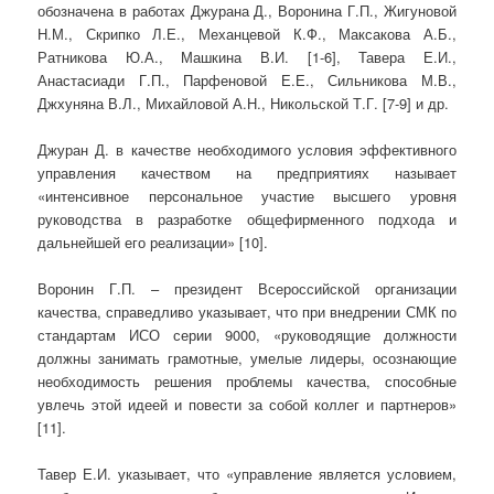
обозначена в работах Джурана Д., Воронина Г.П., Жигуновой
Н.М., Скрипко Л.Е., Механцевой К.Ф., Максакова А.Б.,
Ратникова Ю.А., Машкина В.И. [1-6], Тавера Е.И.,
Анастасиади Г.П., Парфеновой Е.Е., Сильникова М.В.,
Джхуняна В.Л., Михайловой А.Н., Никольской Т.Г. [7-9] и др.
Джуран Д. в качестве необходимого условия эффективного
управления качеством на предприятиях называет
«интенсивное персональное участие высшего уровня
руководства в разработке общефирменного подхода и
дальнейшей его реализации» [10].
Воронин Г.П. – президент Всероссийской организации
качества, справедливо указывает, что при внедрении СМК по
стандартам ИСО серии 9000, «руководящие должности
должны занимать грамотные, умелые лидеры, осознающие
необходимость решения проблемы качества, способные
увлечь этой идеей и повести за собой коллег и партнеров»
[11].
Тавер Е.И. указывает, что «управление является условием,