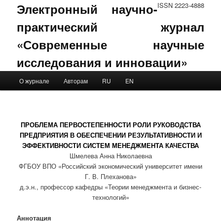
Электронный научно-
ISSN 2223-4888
практический журнал
«Современные научные
исследования и инновации»
Main menu
О журнале
Авторам
RU
EN
Skip to primary content
Skip to secondary content
ПРОБЛЕМА ПЕРВОСТЕПЕННОСТИ РОЛИ РУКОВОДСТВА
ПРЕДПРИЯТИЯ В ОБЕСПЕЧЕНИИ РЕЗУЛЬТАТИВНОСТИ И
ЭФФЕКТИВНОСТИ СИСТЕМ МЕНЕДЖМЕНТА КАЧЕСТВА
Шмелева Анна Николаевна
ФГБОУ ВПО «Российский экономический университет имени
Г. В. Плеханова»
д.э.н., профессор кафедры «Теории менеджмента и бизнес-
технологий»
Аннотация