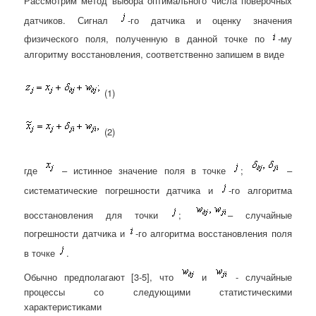
Рассмотрим метод выбора оптимального числа поверочных
датчиков. Сигнал
-го датчика и оценку значения
физического поля, полученную в данной точке по
-му
алгоритму восстановления, соответственно запишем в виде
(1)
(2)
где
– истинное значение поля в точке
;
–
систематические погрешности датчика и
-го алгоритма
восстановления для точки
;
– случайные
погрешности датчика и
-го алгоритма восстановления поля
в точке
.
Обычно предполагают [3-5], что
и
- случайные
процессы со следующими статистическими
характеристиками