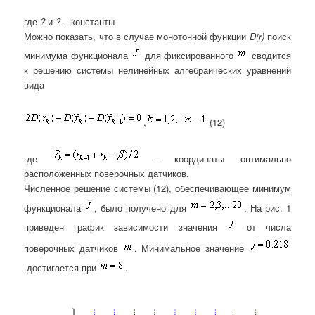
где
?
и
?
– константы
Можно показать, что в случае монотонной функции
D(r)
поиск
минимума функционала
для фиксированного
сводится
к решению системы нелинейных алгебраических уравнений
вида
,
(12)
где
- координаты оптимально
расположенных поверочных датчиков.
Численное решение системы (12), обеспечивающее минимум
функционала
, было получено для
. На рис. 1
приведен график зависимости значения
от числа
поверочных датчиков
. Минимальное значение
достигается при
.