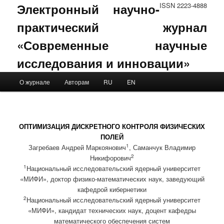
Электронный научно-
ISSN 2223-4888
практический журнал
«Современные научные
исследования и инновации»
Main menu
О журнале
Авторам
RU
EN
Skip to primary content
Skip to secondary content
ОПТИМИЗАЦИЯ ДИСКРЕТНОГО КОНТРОЛЯ ФИЗИЧЕСКИХ
ПОЛЕЙ
1
Загребаев Андрей Маркоянович
, Саманчук Владимир
2
Никифорович
1
Национальный исследовательский ядерный университет
«МИФИ», доктор физико-математических наук, заведующий
кафедрой кибернетики
2
Национальный исследовательский ядерный университет
«МИФИ», кандидат технических наук, доцент кафедры
математического обеспечения систем