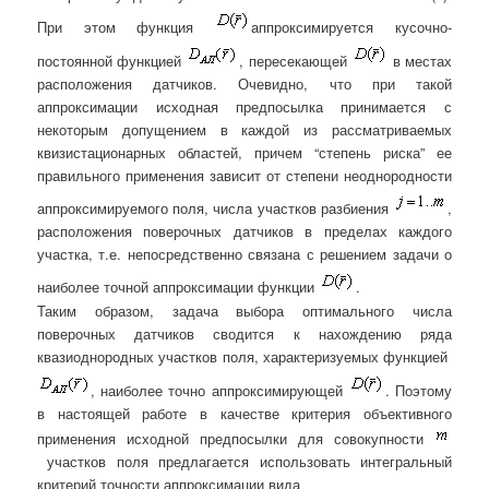
При этом функция
аппроксимируется кусочно-
постоянной функцией
, пересекающей
в местах
расположения датчиков. Очевидно, что при такой
аппроксимации исходная предпосылка принимается с
некоторым допущением в каждой из рассматриваемых
квизистационарных областей, причем “степень риска” ее
правильного применения зависит от степени неоднородности
аппроксимируемого поля, числа участков разбиения
,
расположения поверочных датчиков в пределах каждого
участка, т.е. непосредственно связана с решением задачи о
наиболее точной аппроксимации функции
.
Таким образом, задача выбора оптимального числа
поверочных датчиков сводится к нахождению ряда
квазиоднородных участков поля, характеризуемых функцией
, наиболее точно аппроксимирующей
. Поэтому
в настоящей работе в качестве критерия объективного
применения исходной предпосылки для совокупности
участков поля предлагается использовать интегральный
критерий точности аппроксимации вида