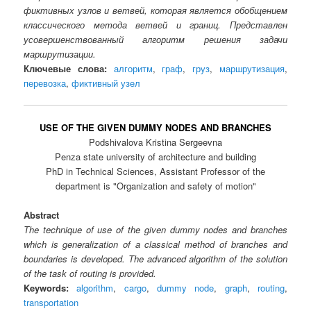
фиктивных узлов и ветвей, которая является обобщением
классического метода ветвей и границ. Представлен
усовершенствованный алгоритм решения задачи
маршрутизации.
Ключевые слова:
алгоритм
,
граф
,
груз
,
маршрутизация
,
перевозка
,
фиктивный узел
USE OF THE GIVEN DUMMY NODES AND BRANCHES
Podshivalova Kristina Sergeevna
Penza state university of architecture and building
PhD in Technical Sciences, Assistant Professor of the
department is "Organization and safety of motion"
Abstract
The technique of use of the given dummy nodes and branches
which is generalization of a classical method of branches and
boundaries is developed. The advanced algorithm of the solution
of the task of routing is provided.
Keywords:
algorithm
,
cargo
,
dummy node
,
graph
,
routing
,
transportation