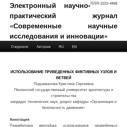
Электронный научно-
ISSN 2223-4888
практический журнал
«Современные научные
исследования и инновации»
Main menu
О журнале
Авторам
RU
EN
Skip to primary content
Skip to secondary content
ИСПОЛЬЗОВАНИЕ ПРИВЕДЕННЫХ ФИКТИВНЫХ УЗЛОВ И
ВЕТВЕЙ
Подшивалова Кристина Сергеевна
Пензенский государственный университет архитектуры и
строительства
кандидат технических наук, доцент кафедры «Организация и
безопасность движения»
Аннотация
Разработана методика использования приведенных