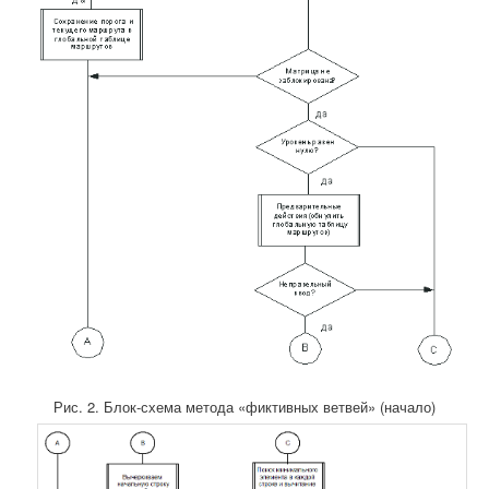
Рис. 2. Блок-схема метода «фиктивных ветвей» (начало)