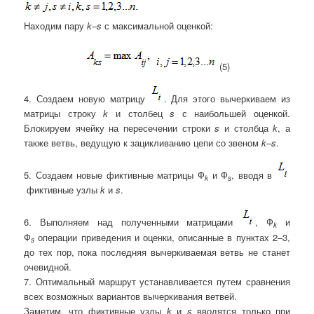
Находим пару
k–s
с максимальной оценкой:
(5)
4. Создаем новую матрицу
. Для этого вычеркиваем из
матрицы строку
k
и столбец
s
с наибольшей оценкой.
Блокируем ячейку на пересечении строки
s
и столбца
k
, а
также ветвь, ведущую к зацикливанию цепи со звеном
k–s
.
5. Создаем новые фиктивные матрицы Ф
и Ф
, вводя в
k
s
фиктивные узлы
k
и
s
.
6. Выполняем над полученными матрицами
, Ф
и
k
Ф
операции приведения и оценки, описанные в пунктах 2–3,
s
до тех пор, пока последняя вычеркиваемая ветвь не станет
очевидной.
7. Оптимальный маршрут устанавливается путем сравнения
всех возможных вариантов вычеркивания ветвей.
Заметим, что фиктивные узлы
k
и
s
вводятся только при