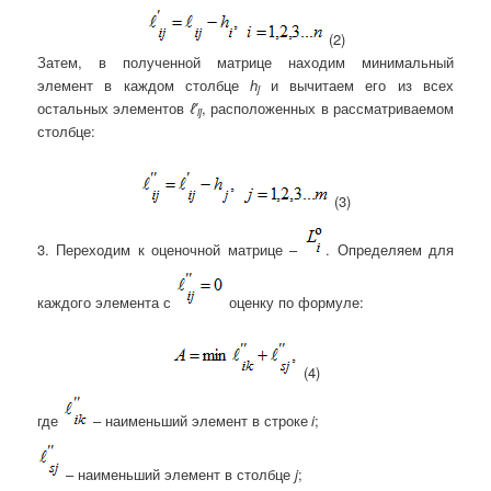
(2)
Затем, в полученной матрице находим минимальный
элемент в каждом столбце
h
и вычитаем его из всех
j
остальных элементов
ℓ′
, расположенных в рассматриваемом
ij
столбце:
(3)
3. Переходим к оценочной матрице –
. Определяем для
каждого элемента с
оценку по формуле:
(4)
где
– наименьший элемент в строке
i
;
– наименьший элемент в столбце
j
;