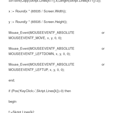
StrToInt(Copy(Skript.Lines[k+1],4,Length(Skript.Lines[k+1])-3));
x := Round(x * (65535 / Screen.Width));
y := Round(y * (65535 / Screen.Height));
Mouse_Event(MOUSEEVENTF_ABSOLUTE or
MOUSEEVENTF_MOVE, x, y, 0, 0);
Mouse_Event(MOUSEEVENTF_ABSOLUTE or
MOUSEEVENTF_LEFTDOWN, x, y, 0, 0);
Mouse_Event(MOUSEEVENTF_ABSOLUTE or
MOUSEEVENTF_LEFTUP, x, y, 0, 0);
end;
if (Pos(‘KeyClick>’,Skript.Lines[k])>0) then
begin
f:=Skript.Lines[k];