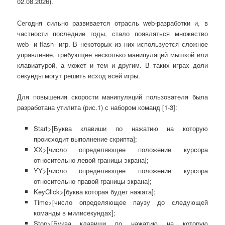
02.08.2026).
Сегодня сильно развивается отрасль web-разработки и, в
частности последние годы, стало появляться множество
web- и flash- игр. В некоторых из них используется сложное
управление, требующее несколько манипуляций мышкой или
клавиатурой, а может и тем и другим. В таких играх доли
секунды могут решить исход всей игры.
Для повышения скорости манипуляций пользователя была
разработана утилита (рис.1) с набором команд [1-3]:
Start>[Буква клавиши по нажатию на которую
происходит выполнение скрипта];
XX>[число определяющее положение курсора
относительно левой границы экрана];
YY>[число определяющее положение курсора
относительно правой границы экрана];
KeyClick>[буква которая будет нажата];
Time>[число определяющее паузу до следующей
команды в милисекундах];
Stop>[Буква клавиши по нажатию на которую