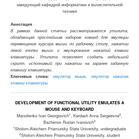
заведующий кафедрой информатики и вычислительной
техники
Аннотация
В рамках данной статьи рассматривается утилита,
обладающая простейшим набором команд для эмуляции
перемещения курсора мыши по рабочему столу, нажатии
левой кнопки мыши и эмулирование нажатий клавиш
клавиатуры. Утилита позволяет создать небольшой
скрипт, исполнимый при нажатии на заранее заданную
клавишу клавиатуры.
Ключевые слова:
эмулятор мыши
,
эмулятор нажатия
клавиш клавиатуры
DEVELOPMENT OF FUNCTIONAL UTILITY EMULATES A
MOUSE AND KEYBOARD
1
2
Manoilenko Ivan Georgievich
, Kardash Anna Sergeevna
,
3
Bazhenov Ruslan Ivanovich
1
Sholom-Aleichem Priamursky State University, undergraduate
2
Sholom-Aleichem Priamursky State University, student