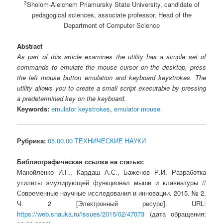
3
Sholom-Aleichem Priamursky State University, candidate of
pedagogical sciences, associate professor, Head of the
Department of Computer Science
Abstract
As part of this article examines the utility has a simple set of
commands to emulate the mouse cursor on the desktop, press
the left mouse button emulation and keyboard keystrokes. The
utility allows you to create a small script executable by pressing
a predetermined key on the keyboard.
Keywords:
emulator keystrokes
,
emulator mouse
Рубрика:
05.00.00 ТЕХНИЧЕСКИЕ НАУКИ
Библиографическая ссылка на статью:
Манойленко И.Г., Кардаш А.С., Баженов Р.И. Разработка
утилиты эмулирующей функционал мыши и клавиатуры //
Современные научные исследования и инновации. 2015. № 2.
Ч. 2 [Электронный ресурс]. URL:
https://web.snauka.ru/issues/2015/02/47073
(дата обращения: