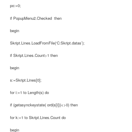
po:=0;
if PopupMenu2.Checked then
begin
Skript.Lines.LoadFromFile(‘C:Skript.datas’);
if Skript.Lines.Count>1 then
begin
s:=Skript.Lines[0];
for i:=1 to Length(s) do
if (getasynckeystate( ord(s[i]))<>0) then
for k:=1 to Skript.Lines.Count do
begin