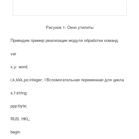
Рисунок 1- Окно утилиты
Приведем пример реализации модуля обработки команд.
var
x,y: word;
i,k,kkk,po:integer; //Вспомогательная переменная для цикла
s,f:string;
ppp:byte;
RUS: HKL;
begin