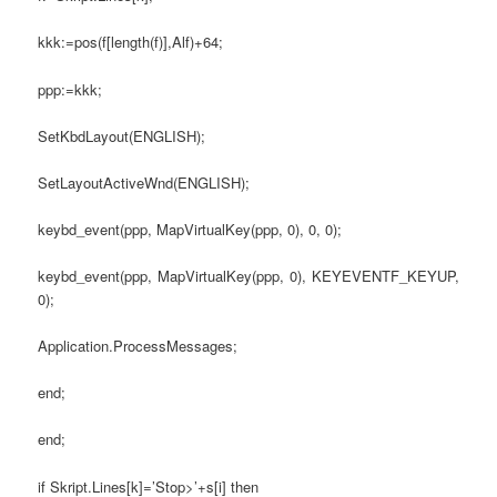
kkk:=pos(f[length(f)],Alf)+64;
ppp:=kkk;
SetKbdLayout(ENGLISH);
SetLayoutActiveWnd(ENGLISH);
keybd_event(ppp, MapVirtualKey(ppp, 0), 0, 0);
keybd_event(ppp, MapVirtualKey(ppp, 0), KEYEVENTF_KEYUP,
0);
Application.ProcessMessages;
end;
end;
if Skript.Lines[k]=’Stop>’+s[i] then