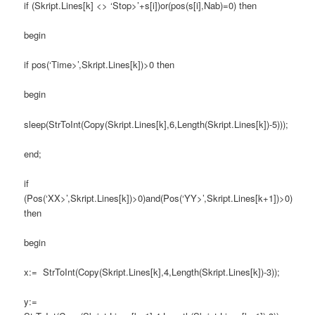
if (Skript.Lines[k] <> ‘Stop>’+s[i])or(pos(s[i],Nab)=0) then
begin
if pos(‘Time>’,Skript.Lines[k])>0 then
begin
sleep(StrToInt(Copy(Skript.Lines[k],6,Length(Skript.Lines[k])-5)));
end;
if
(Pos(‘XX>’,Skript.Lines[k])>0)and(Pos(‘YY>’,Skript.Lines[k+1])>0)
then
begin
x:= StrToInt(Copy(Skript.Lines[k],4,Length(Skript.Lines[k])-3));
y:=