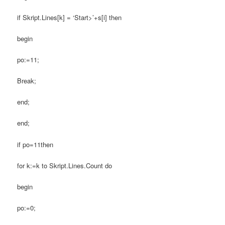
if Skript.Lines[k] = ‘Start>’+s[i] then
begin
po:=11;
Break;
end;
end;
if po=11then
for k:=k to Skript.Lines.Count do
begin
po:=0;