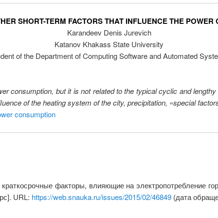
THER SHORT-TERM FACTORS THAT INFLUENCE THE POWER 
Karandeev Denis Jurevich
Katanov Khakass State University
udent of the Department of Computing Software and Automated Syst
er consumption, but it is not related to the typical cyclic and length
uence of the heating system of the city, precipitation, «special factor
ower consumption
 краткосрочные факторы, влияющие на электропотребление гор
рс]. URL:
https://web.snauka.ru/issues/2015/02/46849
(дата обращен