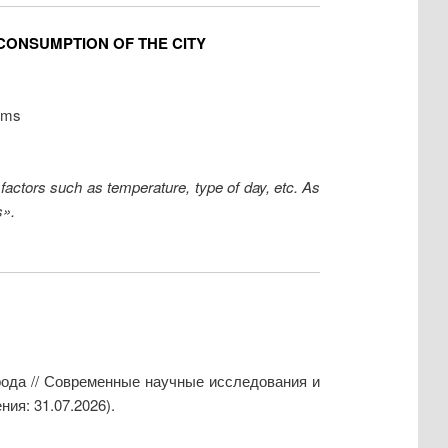
CONSUMPTION OF THE CITY
ems
y factors such as temperature, type of day, etc. As
s».
ода // Современные научные исследования и
ия: 31.07.2026).