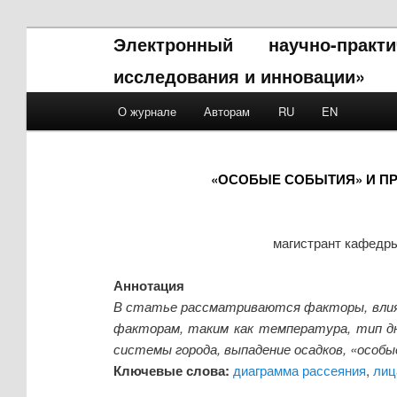
Электронный научно-прак
исследования и инновации»
Main menu
О журнале
Авторам
RU
EN
Skip to primary content
Skip to secondary content
«ОСОБЫЕ СОБЫТИЯ» И П
магистрант кафедры
Аннотация
В статье рассматриваются факторы, влияю
факторам, таким как температура, тип д
системы города, выпадение осадков, «особ
Ключевые слова:
диаграмма рассеяния
,
лиц