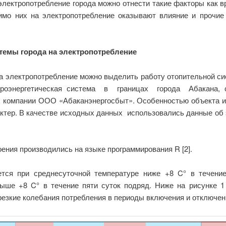
лектропотребление города можно отнести такие факторы как в
имо них на электропотребление оказывают влияние и прочи
темы города на электропотребление
 электропотребление можно выделить работу отопительной сист
ектроэнергетическая система в границах города Абакана,
 компании ООО «Абаканэнергосбыт». Особенностью объекта исс
ктер. В качестве исходных данных использовались данные об 
ения производились на языке программирования R [2].
тся при среднесуточной температуре ниже +8 C° в течение
ыше +8 C° в течение пяти суток подряд. Ниже на рисунке 1
резкие колебания потребления в периоды включения и отключен