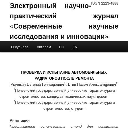
Электронный научно-
ISSN 2223-4888
практический журнал
«Современные научные
исследования и инновации»
Main menu
О журнале
Авторам
RU
EN
Skip to primary content
Skip to secondary content
ПРОВЕРКА И ИСПЫТАНИЕ АВТОМОБИЛЬНЫХ
РАДИАТОРОВ ПОСЛЕ РЕМОНТА
1
2
Рылякин Евгений Геннадьевич
, Егин Павел Александрович
1
Пензенский государственный университет архитектуры и
строительства, кандидат технических наук, доцент
2
Пензенский государственный университет архитектуры и
строительства, студент
Аннотация
Предлагается использовать стенд для испытания