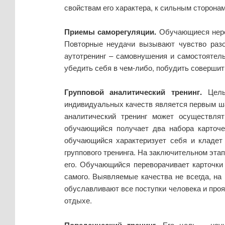
свойствам его характера, к сильным сторонам
Приемы саморегуляции.
Обучающиеся неред
Повторные неудачи вызывают чувство разо
аутотренинг – самовнушения и самостоятел
убедить себя в чем-либо, побудить совершит
Групповой аналитический тренинг.
Цель 
индивидуальных качеств является первым шаг
аналитический тренинг может осуществля
обучающийся получает два набора карточе
обучающийся характеризует себя и кладет 
группового тренинга. На заключительном эта
его. Обучающийся переворачивает карточки 
самого. Выявляемые качества не всегда, на
обуславливают все поступки человека и проя
отдыхе.
Поведенческий тренинг.
Его цель – науч