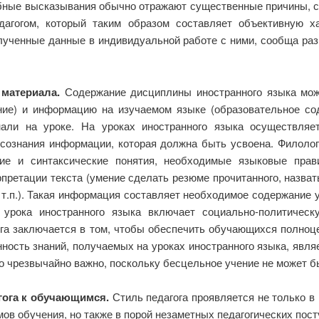
добные высказывания обычно отражают существенные причины,
дагогом, который таким образом составляет объективную ха
лученные данные в индивидуальной работе с ними, сообща ра
материала.
Содержание дисциплины иностранного языка мож
ие) и информацию на изучаемом языке (образовательное со
нали на уроке. На уроках иностранного языка осуществляет
осознания информации, которая должна быть усвоена. Филолог
ие и синтаксические понятия, необходимые языковые прав
претации текста (умение сделать резюме прочитанного, назват
т.п.). Такая информация составляет необходимое содержание 
урока иностранного языка включает социально-политическу
га заключается в том, чтобы обеспечить обучающихся полноц
ость знаний, получаемых на уроках иностранного языка, явл
о чрезвычайно важно, поскольку бесцельное учение не может б
гога к обучающимся.
Стиль педагога проявляется не только в
ов обучения, но также в порой незаметных педагогических посту