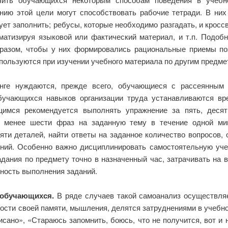
ию этой цели могут способствовать рабочие тетради. В них
дует заполнить; ребусы, которые необходимо разгадать, и крос
ематизируя языковой или фактический материал, и т.п. Подоб
разом, чтобы у них формировались рациональные приемы по
пользуются при изучении учебного материала по другим предме
ге нуждаются, прежде всего, обучающиеся с рассеянным 
бучающихся навыков организации труда устанавливаются вр
имся рекомендуется выполнять упражнение за пять, десят
е менее шести фраз на заданную тему в течение одной ми
яти деталей, найти ответы на заданное количество вопросов, 
ний. Особенно важно дисциплинировать самостоятельную учебн
дания по предмету точно в назначенный час, затрачивать на 
ность выполнения заданий.
 обучающихся.
В ряде случаев такой самоанализ осуществля
ности своей памяти, мышления, делятся затруднениями в учебной
писано», «Стараюсь запомнить, боюсь, что не получится, вот и