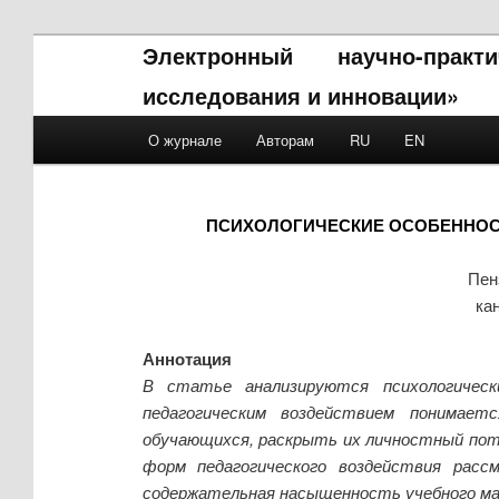
Электронный научно-прак
исследования и инновации»
Main menu
О журнале
Авторам
RU
EN
Skip to primary content
Skip to secondary content
ПСИХОЛОГИЧЕСКИЕ ОСОБЕННОС
Пен
ка
Аннотация
В статье анализируются психологическ
педагогическим воздействием понимает
обучающихся, раскрыть их личностный поте
форм педагогического воздействия расс
содержательная насыщенность учебного ма