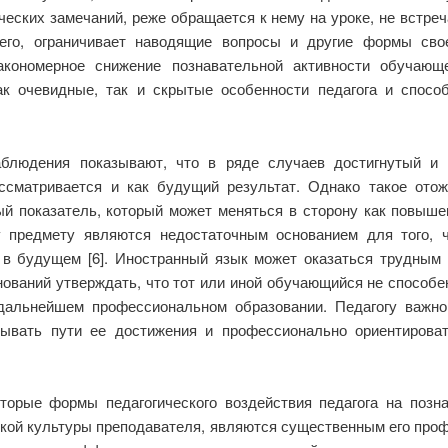
еских замечаний, реже обращается к нему на уроке, не встреч
его, ограничивает наводящие вопросы и другие формы сво
акономерное снижение познавательной активности обучающ
к очевидные, так и скрытые особенности педагога и спосо
людения показывают, что в ряде случаев достигнутый и 
ссматривается и как будущий результат. Однако такое отож
й показатель, который может меняться в сторону как повышен
 предмету являются недостаточным основанием для того, ч
 в будущем [6]. Иностранный язык может оказаться трудным
нований утверждать, что тот или иной обучающийся не способе
 дальнейшем профессиональном образовании. Педагогу важн
зывать пути ее достижения и профессионально ориентирова
торые формы педагогического воздействия педагога на позн
кой культуры преподавателя, являются существенным его про