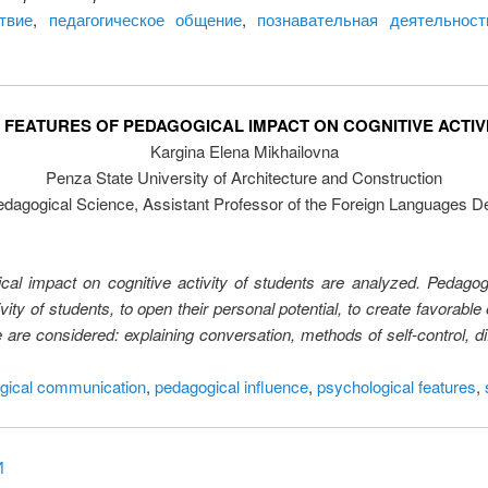
твие
,
педагогическое общение
,
познавательная деятельност
FEATURES OF PEDAGOGICAL IMPACT ON COGNITIVE ACTIV
Kargina Elena Mikhailovna
Penza State University of Architecture and Construction
edagogical Science, Assistant Professor of the Foreign Languages D
ical impact on cognitive activity of students are analyzed. Pedagog
ity of students, to open their personal potential, to create favorable
e are considered: explaining conversation, methods of self-control, diff
gical communication
,
pedagogical influence
,
psychological features
,
И