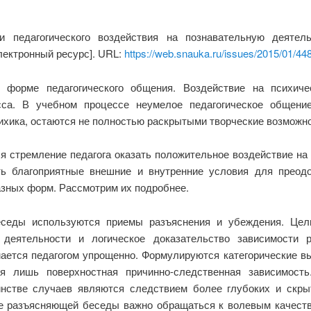
ти педагогического воздействия на познавательную деятел
Электронный ресурс]. URL:
https://web.snauka.ru/issues/2015/01/44
 форме педагогического общения. Воздействие на психич
сса. В учебном процессе неумелое педагогическое общение
ихика, остаются не полностью раскрытыми творческие возможно
я стремление педагога оказать положительное воздействие н
ть благоприятные внешние и внутренние условия для преод
зных форм. Рассмотрим их подробнее.
седы используются приемы разъяснения и убеждения. Цель
деятельности и логическое доказательство зависимости р
ается педагогом упрощенно. Формулируются категорические 
я лишь поверхностная причинно-следственная зависимость
нстве случаев являются следствием более глубоких и скр
е разъясняющей беседы важно обращаться к волевым качеств