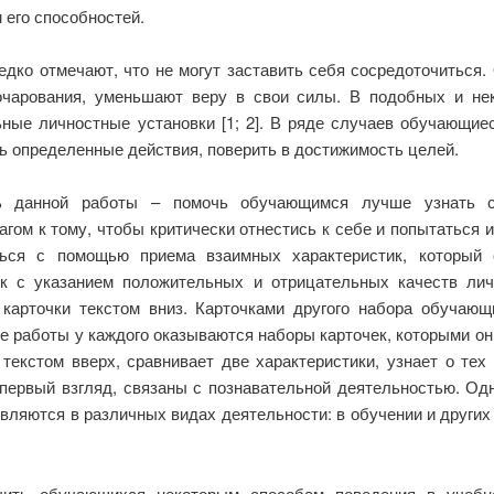
 его способностей.
ко отмечают, что не могут заставить себя сосредоточиться. 
чарования, уменьшают веру в свои силы. В подобных и не
ьные личностные установки [1; 2]. В ряде случаев обучающие
ь определенные действия, поверить в достижимость целей.
данной работы – помочь обучающимся лучше узнать св
ом к тому, чтобы критически отнестись к себе и попытаться 
ться с помощью приема взаимных характеристик, который
к с указанием положительных и отрицательных качеств лич
карточки текстом вниз. Карточками другого набора обучающи
пе работы у каждого оказываются наборы карточек, которыми он
текстом вверх, сравнивает две характеристики, узнает о тех
 первый взгляд, связаны с познавательной деятельностью. Од
вляются в различных видах деятельности: в обучении и други
ить обучающихся некоторым способам поведения в учебной