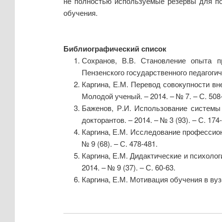
не полностью используемые резервы для по
обучения.
Библиографический список
Сохранов, В.В. Становление опыта п
Пензенского государственного педагогиче
Каргина, Е.М. Перевод совокупности в
Молодой ученый. – 2014. – № 7. – С. 508
Баженов, Р.И. Использование системы
докторантов. – 2014. – № 3 (93). – С. 174
Каргина, Е.М. Исследование профессион
№ 9 (68). – С. 478-481.
Каргина, Е.М. Дидактические и психоло
2014. – № 9 (37). – С. 60-63.
Каргина, Е.М. Мотивация обучения в вузе