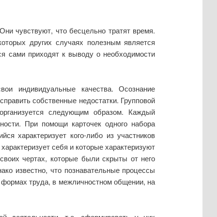
Они чувствуют, что бесцельно тратят время.
которых других случаях полезным является
ся сами приходят к выводу о необходимости
ои индивидуальные качества. Осознание
исправить собственные недостатки. Групповой
 организуется следующим образом. Каждый
ности. При помощи карточек одного набора
йся характеризует кого-либо из участников
 характеризует себя и которые характеризуют
 своих чертах, которые были скрыты от него
нако известно, что познавательные процессы
х формах труда, в межличностном общении, на
 деятельности, т.е. сформировать у них