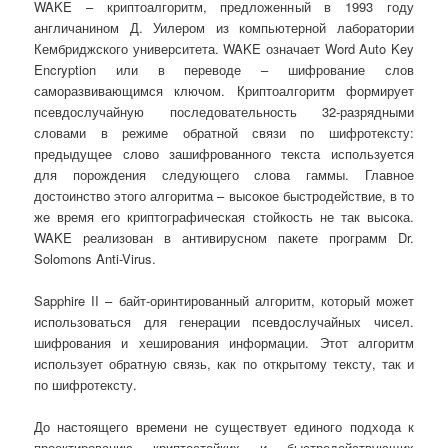
WAKE – криптоалгоритм, предложенный в 1993 году
англичанином Д. Уилером из компьютерной лаборатории
Кембриджского университета. WAKE означает Word Auto Key
Encryption или в переводе – шифрование слов
саморазвивающимся ключом. Криптоалгоритм формирует
псевдослучайную последовательность 32-разрядными
словами в режиме обратной связи по шифротексту:
предыдущее слово зашифрованного текста используется
для порождения следующего слова гаммы. Главное
достоинство этого алгоритма – высокое быстродействие, в то
же время его криптографическая стойкость не так высока.
WAKE реализован в антивирусном пакете программ Dr.
Solomons Anti-Virus.
Sapphire II – байт-оринтированный алгоритм, который может
использоваться для генерации псевдослучайных чисел.
шифрования и хеширования информации. Этот алгоритм
использует обратную связь, как по открытому тексту, так и
по шифротексту.
До настоящего времени не существует единого подхода к
проектированию криптостойких и быстродействующих