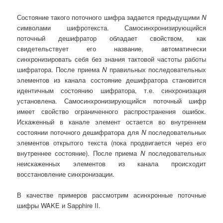
Состояние такого поточного шифра задается предыдущими
N
символами шифротекста. Самосинхронизирующийся
поточный дешифратор обладает свойством, как
свидетельствует его название, автоматически
синхронизировать себя без знания тактовой частоты работы
шифратора. После приема
N
правильных последовательных
элементов из канала состояние дешифратора становится
идентичным состоянию шифратора, т.е. синхронизация
установлена. Самосинхронизирующийся поточный шифр
имеет свойство ограниченного распространения ошибок.
Искаженный в канале элемент остается во внутреннем
состоянии поточного дешифратора для
N
последовательных
элементов открытого текста (пока продвигается через его
внутреннее состояние). После приема
N
последовательных
неискаженных элементов из канала происходит
восстановление синхронизации.
В качестве примеров рассмотрим асинхронные поточные
шифры WAKE и Sapphire II.