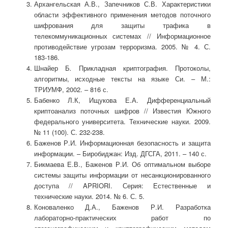
Архангельская А.В., Запечников С.В. Характеристики
области эффективного применения методов поточного
шифрования для защиты трафика в
телекоммуникационных системах // Информационное
противодействие угрозам терроризма. 2005. № 4. С.
183-186.
Шнайер Б
.
Прикладная криптография. Протоколы,
алгоритмы, исходные тексты на языке Си. – М.:
ТРИУМФ, 2002. – 816 с.
Бабенко Л.К, Ищукова Е.А. Дифференциальный
криптоанализ поточных шифров // Известия Южного
федерального университета. Технические науки. 2009.
№ 11 (100). С. 232-238.
Баженов Р.И. Информационная безопасность и защита
информации. – Биробиджан: Изд. ДГСГА, 2011. – 140 с.
Бикмаева Е.В., Баженов Р.И. Об оптимальном выборе
системы защиты информации от несанкционированного
доступа // APRIORI. Серия: Естественные и
технические науки. 2014. № 6. С. 5.
Коноваленко Д.А., Баженов Р.И. Разработка
лабораторно-практических работ по