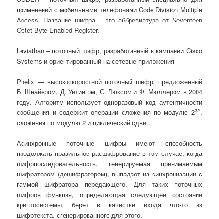
применений с мобильными телефонами Code Division Multiple
Access. Название шифра – это аббревиатура от Seventeen
Octet Byte Enabled Register.
Leviathan – поточный шифр, разработанный в кампании Cisco
Systems и ориентированный на сетевые приложения.
Phelix — высокоскоростной поточный шифр, предложенный
Б. Шнайером, Д. Уитингом, С. Люксом и Ф. Мюллером в 2004
году. Алгоритм использует одноразовый код аутентичности
32
сообщения и содержит операции сложения по модулю 2
,
сложения по модулю 2 и циклический сдвиг.
Асинхронные поточные шифры имеют способность
продолжать правильное расшифрование в том случае, когда
шифрпоследовательность, генерируемая принимаемым
шифратором (дешифратором), выпадает из синхронизации с
гаммой шифратора передающего. Для таких поточных
шифров функция, определяющая следующее состояние
криптосистемы, берет в качестве входа что-то из
шифртекста. сгенерированного для этого.