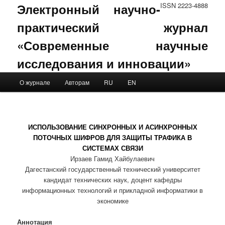
Электронный научно-
ISSN 2223-4888
практический журнал
«Современные научные
исследования и инновации»
Main menu
О журнале
Авторам
RU
EN
Skip to primary content
Skip to secondary content
ИСПОЛЬЗОВАНИЕ СИНХРОННЫХ И АСИНХРОННЫХ
ПОТОЧНЫХ ШИФРОВ ДЛЯ ЗАЩИТЫ ТРАФИКА В
СИСТЕМАХ СВЯЗИ
Ирзаев Гамид Хайбулаевич
Дагестанский государственный технический университет
кандидат технических наук, доцент кафедры
информационных технологий и прикладной информатики в
экономике
Аннотация