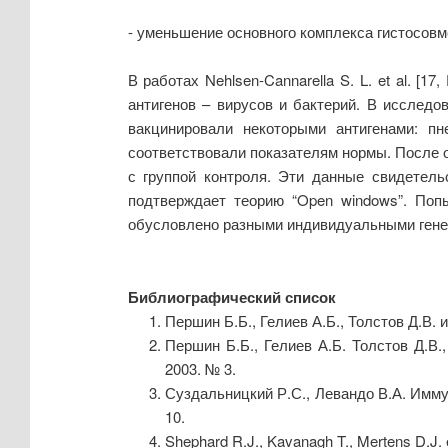
- уменьшение основного комплекса гистосов
В работах Nehlsen-Cannarella S. L. et al. [
антигенов – вирусов и бактерий. В исследов
вакцинировали некоторыми антигенами: пн
соответствовали показателям нормы. После о
с группой контроля. Эти данные свидетель
подтверждает теорию “Open windows”. Попы
обусловлено разными индивидуальными гене
Библиографический список
Першин Б.Б., Гелиев А.Б., Толстов Д.В. 
Першин Б.Б., Гелиев А.Б. Толстов Д.В.
2003. № 3.
Суздальницкий Р.С., Левандо В.А. Имму
10.
Shephard R.J., Kavanagh T., Mertens D.J. et 