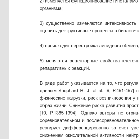
2) изменяется функционирование гипоталамо
организма;
3) существенно изменяются интенсивность 
оценить деструктивные процессы в биологиче
4) происходит перестройка липидного обмена
5) меняются рецепторные свойства клеточн
репаративных реакций.
В ряде работ указывается на то, что регу
данным Shephard R. J. et al. [9, P.491-49
физические нагрузки, риск возникновения 
образ жизни. Снижение риска развития прос
[10, P.1385-1394]. Однако авторы не отр
соревновательном и послесоревновательном 
реагирует дифференцированно за счет увел
снижением окислительной активности нейт