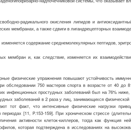
-аденогипофизарно-надпочечниковой системы, что оказывает вл
свободно-радикального окисления липидов и антиоксидантный
ских мембранах, а также сдвиги в лигандрецепторных взаимоде
, изменяется содержание среднемолекулярных пептидов, эритр
ых мембран и, как следствие, изменяется их взаимодейств
лярные физические упражнения повышают устойчивость иммун
7] при обследовании 750 мастеров спорта в возрасте от 40 до
у них инфекционных простудных заболеваний был на 76% ниже,
тудных заболеваний в 2 раза у лиц, занимающихся физической 
ицают тот факт, что интенсивные физические нагрузки прив
периодах [11, P.153-159]. При хроническом стрессе (длител
ичения активности клеток-киллеров, тогда как функция не
рофилов, которая подтверждена в исследованиях на высокок