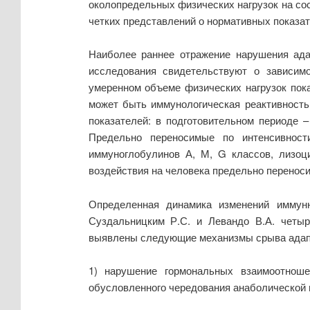
околопредельных физических нагрузок на сос
четких представлений о нормативных показа
Наиболее раннее отражение нарушения адап
исследования свидетельствуют о зависимо
умеренном объеме физических нагрузок пока
может быть иммунологическая реактивность
показателей: в подготовительном периоде – 
Предельно переносимые по интенсивност
иммуноглобулинов А, М, G классов, лизоц
воздействия на человека предельно перенос
Определенная динамика изменений иммунн
Суздальницким Р.С. и Левандо В.А. четыре
выявлены следующие механизмы срыва адапт
1) нарушение гормональных взаимоотношен
обусловленного чередования анаболической 