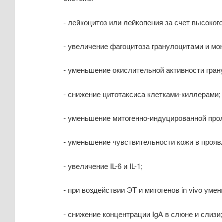
- лейкоцитоз или лейкопения за счет высоког
- увеличение фагоцитоза гранулоцитами и м
- уменьшение окислительной активности гран
- снижение цитотаксиса клетками-киллерами;
- уменьшение митогенно-индуцированной пр
- уменьшение чувствительности кожи в прояв
- увеличение IL-6 и IL-1;
- при воздействии ЭТ и митогенов in vivo умен
- снижение концентрации IgA в слюне и слизи