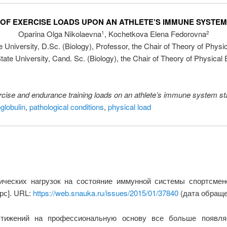
 OF EXERCISE LOADS UPON AN ATHLETE’S IMMUNE SYSTEM
Oparina Olga Nikolaevna
, Kochetkova Elena Fedorovna
1
2
 University, D.Sc. (Biology), Professor, the Chair of Theory of Physi
ate University, Cand. Sc. (Biology), the Chair of Theory of Physical
xercise and endurance training loads on an athlete’s immune system st
lobulin
,
pathological conditions
,
physical load
ических нагрузок на состояние иммунной системы спортсме
рс]. URL:
https://web.snauka.ru/issues/2015/01/37840
(дата обращен
тижений на профессиональную основу все больше появля