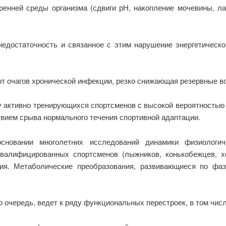
ренней среды организма (сдвиги рН, накопление мочевины, лак
едостаточность и связанное с этим нарушение энергетическог
от очагов хронической инфекции, резко снижающая резервные 
 активно тренирующихся спортсменов с высокой вероятностью 
вием срыва нормального течения спортивной адаптации.
сновании многолетних исследований динамики физиологиче
валифицированных спортсменов (лыжников, конькобежцев, хо
ия. Метаболические преобразования, развивающиеся по фаз
ю очередь, ведет к ряду функциональных перестроек, в том чис