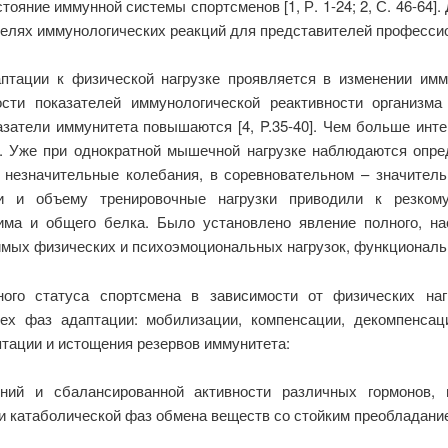
тояние иммунной системы спортсменов [1, Р. 1-24; 2, С. 46-64]
телях иммунологических реакций для представителей профессио
тации к физической нагрузке проявляется в изменении имму
сти показателей иммунологической реактивности организма
затели иммунитета повышаются [4, P.35-40]. Чем больше инт
. Уже при однократной мышечной нагрузке наблюдаются опр
незначительные колебания, в соревновательном – значительны
и и объему тренировочные нагрузки приводили к резком
има и общего белка. Было установлено явление полного, на
имых физических и психоэмоциональных нагрузок, функциональ
ого статуса спортсмена в зависимости от физических на
х фаз адаптации: мобилизации, компенсации, декомпенсаци
ации и истощения резервов иммунитета:
ий и сбалансированной активности различных гормонов, п
и катаболической фаз обмена веществ со стойким преобладани