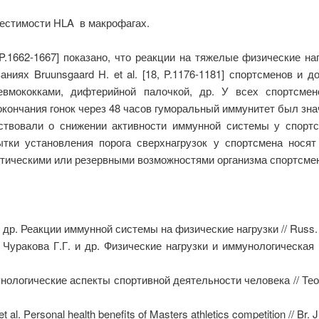
местимости HLA в макрофагах.
17, P.1662-1667] показано, что реакции на тяжелые физические 
аниях Bruunsgaard H. et al. [18, P.1176-1181] спортсменов и 
евмококками, дифтерийной палочкой, др. У всех спортсмен
кончания гонок через 48 часов гуморальный иммунитет был зн
ствовали о снижении активности иммунной системы у спортс
тки установления порога сверхнагрузок у спортсмена нося
тическими или резервными возможностями организма спортсмен
и др. Реакции иммунной системы на физические нагрузки // Russ. 
, Чуракова Г.Г. и др. Физические нагрузки и иммунологическая 
нологические аспекты спортивной деятельности человека // Тео
al. Personal health benefits of Masters athletics competition // Br. 