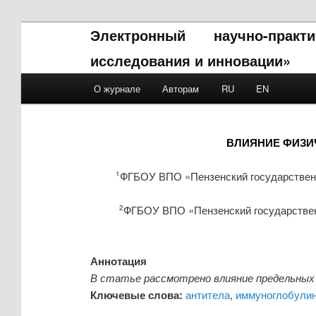
Электронный научно-прак
исследования и инновации»
Main menu
О журнале
Авторам
RU
EN
Skip to primary content
Skip to secondary content
ВЛИЯНИЕ ФИЗИ
ФГБОУ ВПО «Пензенский государственн
1
ФГБОУ ВПО «Пензенский государственн
2
Аннотация
В статье рассмотрено влияние предельных 
Ключевые слова:
антитела
,
иммуноглобули