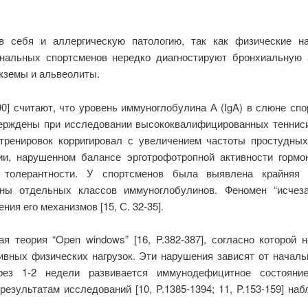
в себя и аллергическую патологию, так как физические на
ональных спортсменов нередко диагностируют бронхиальную 
кземы и альвеолиты.
-290] считают, что уровень иммуноглобулина А (IgA) в слюне 
ерждены при исследовании высококвалифицированных теннисис
тренировок корригировал с увеличением частоты простудны
и, нарушенном балансе эрготрофотропной активности гормо
й толерантности. У спортсменов была выявлена крайняя
юны отдельных классов иммуноглобулинов. Феномен “исчез
ия его механизмов [15, С. 32-35].
я теория “Open windows” [16, P.382-387], согласно которой
ивных физических нагрузок. Эти нарушения зависят от начал
рез 1-2 недели развивается иммунодефицитное состояни
езультатам исследований [10, P.1385-1394; 11, P.153-159] 