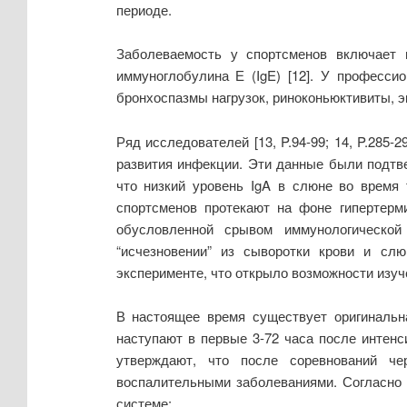
периоде.
Заболеваемость у спортсменов включает 
иммуноглобулина Е (IgE) [12]. У професси
бронхоспазмы нагрузок, риноконьюктивиты, э
Ряд исследователей [13, P.94-99; 14, P.285
развития инфекции. Эти данные были подтв
что низкий уровень IgA в слюне во время 
спортсменов протекают на фоне гипертерми
обусловленной срывом иммунологическо
“исчезновении” из сыворотки крови и сл
эксперименте, что открыло возможности изучен
В настоящее время существует оригинальна
наступают в первые 3-72 часа после интенс
утверждают, что после соревнований че
воспалительными заболеваниями. Согласно р
системе: