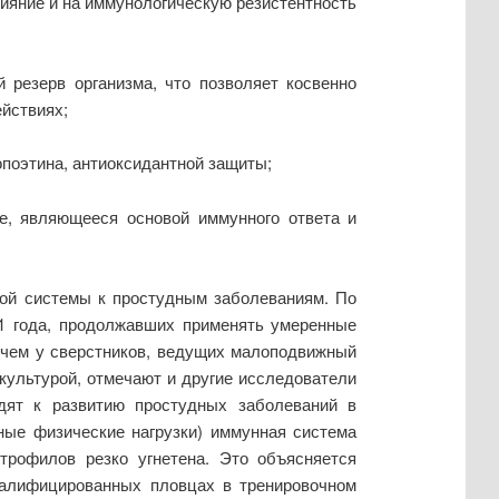
ияние и на иммунологическую резистентность
 резерв организма, что позволяет косвенно
йствиях;
опоэтина, антиоксидантной защиты;
ие, являющееся основой иммунного ответа и
ной системы к простудным заболеваниям. По
 81 года, продолжавших применять умеренные
 чем у сверстников, ведущих малоподвижный
культурой, отмечают и другие исследователи
одят к развитию простудных заболеваний в
ьные физические нагрузки) иммунная система
йтрофилов резко угнетена. Это объясняется
валифицированных пловцах в тренировочном