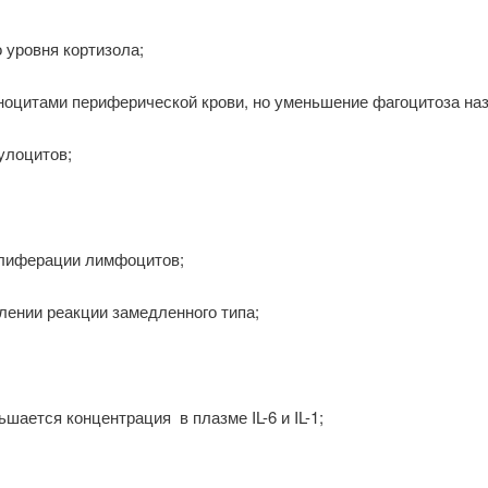
о уровня кортизола;
оноцитами периферической крови, но уменьшение фагоцитоза н
улоцитов;
олиферации лимфоцитов;
лении реакции замедленного типа;
ьшается концентрация в плазме IL-6 и IL-1;
;