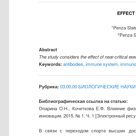
EFFECT
Penza State
1
Penza St
2
Abstract
The study considers the effect of near-critical e
Keywords:
antibodies
,
immune system
,
immunog
Рубрика:
03.00.00 БИОЛОГИЧЕСКИЕ НАУКИ
Библиографическая ссылка на статью:
Опарина О.Н., Кочеткова Е.Ф. Влияние физ
инновации. 2015. № 1. Ч. 1 [Электронный ресу
В связи с переходом спорта высших дос