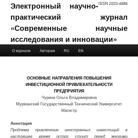
Электронный научно-
ISSN 2223-4888
практический журнал
«Современные научные
исследования и инновации»
Main menu
О журнале
Авторам
RU
EN
Skip to primary content
Skip to secondary content
ОСНОВНЫЕ НАПРАВЛЕНИЯ ПОВЫШЕНИЯ
ИНВЕСТИЦИОННОЙ ПРИВЛЕКАТЕЛЬНОСТИ
ПРЕДПРИЯТИЯ
Чурина Ольга Владимировна
Мурманский Государственный Технический Университет
Магистр
Аннотация
Проблема привлечение иностранных инвестиций в
настоящее время остро стоит перед многими