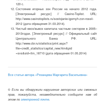
120 с.
Состояние игорных зон России на начало 2012 года.
[Электронный ресурс] // Casino-Toplist. URL:
http://www.casinotoplists.ru/sostojanie-igornyh-zon-rossii-
2012 (дата обращения 31.03.2014).
Чистый ввоз/вывоз капитала частным сектором в 2005–
2013годах. [Электронный ресурс] // Официальный сайт
Центрального Банка РФ. URL:
http://www.cbr.ru/statistics/print.aspx?
file=credit_statistics/capital_new.htm&pid
=svs&sid=itm_18710 (дата обращения 01.05.2014)
Все статьи автора «Рязанцева Маргарита Васильевна»
©
Если вы обнаружили нарушение авторских или смежных
прав, пожалуйста, незамедлительно сообщите нам об
этом по
электронной почте
.