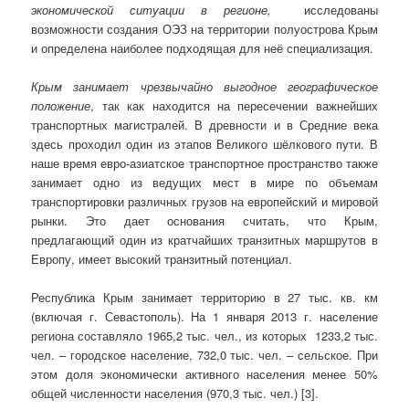
эк
ономической ситуации в регионе,
исследованы
возможности создания ОЭЗ на территории полуострова Крым
и определена наиболее подходящая для неё специализация.
Крым занимает чрезвычайно выгодное географическое
положение
, так как находится на пересечении важнейших
транспортных магистралей. В древности и в Средние века
здесь проходил один из этапов Великого шёлкового пути. В
наше время евро-азиатское транспортное пространство также
занимает одно из ведущих мест в мире по объемам
транспортировки различных грузов на европейский и мировой
рынки. Это дает основания считать, что Крым,
предлагающий один из кратчайших транзитных маршрутов в
Европу, имеет высокий транзитный потенциал.
Республика Крым занимает территорию в 27 тыс. кв. км
(включая г. Севастополь). На 1 января 2013 г. население
региона составляло 1965,2 тыс. чел., из которых 1233,2 тыс.
чел. – городское население, 732,0 тыс. чел. – сельское. При
этом доля экономически активного населения менее 50%
общей численности населения (970,3 тыс. чел.) [3].