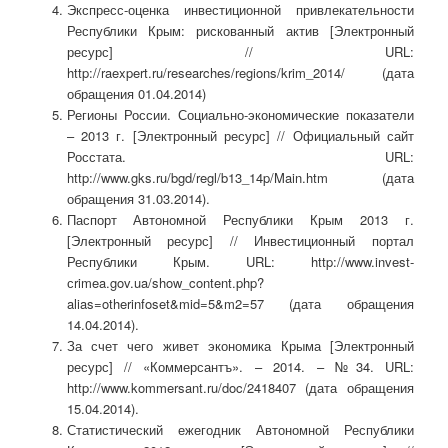
Экспресс-оценка инвестиционной привлекательности
Республики Крым: рискованный актив [Электронный
ресурс] // URL:
http://raexpert.ru/researches/regions/krim_2014/ (дата
обращения 01.04.2014)
Регионы России. Социально-экономические показатели
– 2013 г. [Электронный ресурс] // Официальный сайт
Росстата. URL:
http://www.gks.ru/bgd/regl/b13_14p/Main.htm (дата
обращения 31.03.2014).
Паспорт Автономной Республики Крым 2013 г.
[Электронный ресурс] // Инвестиционный портал
Республики Крым. URL: http://www.invest-
сrimea.gov.ua/show_content.php?
alias=otherinfoset&mid=5&m2=57 (дата обращения
14.04.2014).
За счет чего живет экономика Крыма [Электронный
ресурс] // «Коммерсантъ». – 2014. – №34. URL:
http://www.kommersant.ru/doc/2418407 (дата обращения
15.04.2014).
Статистический ежегодник Автономной Республики