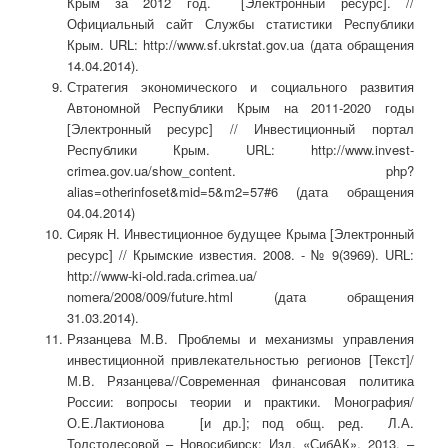
Крым за 2012 год. [Электронный ресурс]. //
Официальный сайт Службы статистики Республики
Крым. URL: http://www.sf.ukrstat.gov.ua (дата обращения
14.04.2014).
Стратегия экономического и социального развития
Автономной Республики Крым на 2011-2020 годы
[Электронный ресурс] // Инвестиционный портал
Республики Крым. URL: http://www.invest-
crimea.gov.ua/show_content. php?
alias=otherinfoset&mid=5&m2=57#6 (дата обращения
04.04.2014)
Сиряк Н. Инвестиционное будущее Крыма [Электронный
ресурс] // Крымские известия. 2008. - № 9(3969). URL:
http://www-ki-old.rada.crimea.ua/
nomera/2008/009/future.html (дата обращения
31.03.2014).
Рязанцева М.В. Проблемы и механизмы управления
инвестиционной привлекательностью регионов [Текст]/
М.В. Рязанцева//Современная финансовая политика
России: вопросы теории и практики. Монография/
О.Е.Лактионова [и др.]; под общ. ред. Л.А.
Толстолесовой – Новосибирск: Изд. «СибАК», 2013. –