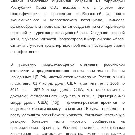
Анализ возможных сценариев создания на территории
Республики Крым ОЭЗ показал, что с учетом его
географических и природных особенностей, а также
экономического и человеческого потенциала, наиболее
целесообразным представляется создание на его территории
портовой и туристко-рекреационной зон. Создание игорной
зоны, с учетом близости полуострова к игорной зоне «Азов-
Сити» и с учетом транспортных проблем в настоящее время
неэффективно.
В условиях продолжающейся стагнации российской
экономики и продолжающегося оттока капитала из России
(по данным ЦБ РФ, чистый отток капитала из России в 2013
г. составил 62,7 млрд. долл. США, а за пять лет с 2008 по
2012 гг. – 357,9 млрд. долл. США, что сопоставимо с
доходами федерального бюджета в 2013 г. (примерно 428
млрд. долл. США) [15]), финансирование проектов по
социально-экономическому развитию Крыма приведет к
росту дефицита российского бюджета. Учитывая негативную
реакцию большей части мирового сообщества на
присоединение Крыма к России, привлечь иностранные
инвестиции в «крымские проекты» будет практически