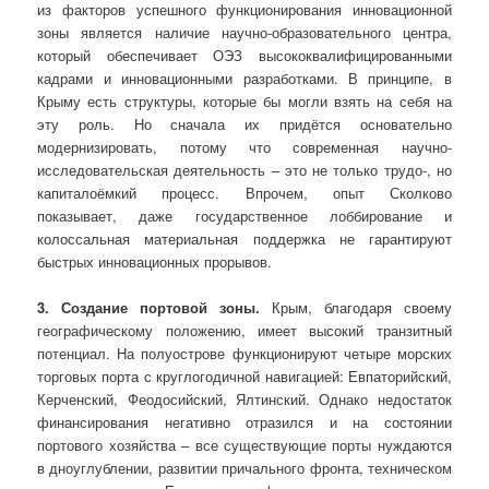
из факторов успешного функционирования инновационной
зоны является наличие научно-образовательного центра,
который обеспечивает ОЭЗ высококвалифици­рованными
кадрами и инновационными разработками. В принципе, в
Крыму есть структуры, которые бы могли взять на себя на
эту роль. Но сначала их придётся основательно
модернизировать, потому что современная научно-
исследовательская деятельность – это не только трудо-, но
капиталоёмкий процесс. Впрочем, опыт Сколково
показывает, даже государственное лоббирование и
колоссальная материальная поддержка не гарантируют
быстрых инновационных прорывов.
3. Создание портовой зоны.
Крым, благодаря своему
географическому положению, имеет высокий транзитный
потенциал. На полуострове функционируют четыре морских
торговых порта с круглогодичной навигацией: Евпаторийский,
Керченский, Феодосийский, Ялтинский. Однако недостаток
финансирования негативно отразился и на состоянии
портового хозяйства – все существующие порты нуждаются
в дноуглублении, развитии причального фронта, техническом