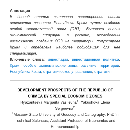
Аннотация
В данной статье выполнена всесторонняя оценка
перспектив развития Республики Крым путем создания
особой экономической зоны (ОЭЗ). Выполнен анализ
экономической ситуации в регионе, исследованы
возможности создания ОЭЗ на территории полуострова
Крым и определена наиболее подходящая для неё
специализация.
Ключевые слова:
инвестиции
,
инвестиционная политика
,
Крым
,
особые экономические зоны
,
развитие территорий
,
Республика Крым
,
стратегическое управление
,
стратегия
DEVELOPMENT PROSPECTS OF THE REPUBLIC OF
CRIMEA BY SPECIAL ECONOMIC ZONES
1
Ryazantseva Margarita Vasilevna
, Yakushova Elena
2
Sergeevna
1
Moscow State University of Geodesy and Cartography, PhD in
Тechnical Sciences, Assistant Professor of Economics and
Entrepreneurship