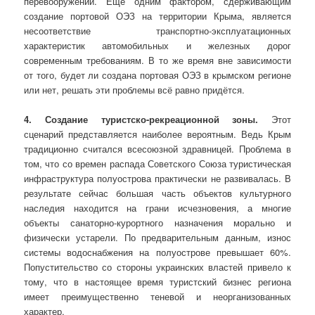
перевооружении. Еще одним фактором, сдерживающим
создание портовой ОЭЗ на территории Крыма, является
несоответствие транспортно-эксплуатационных
характеристик автомобиль­ных и железных дорог
современным требованиям. В то же время вне зависимости
от того, будет ли создана портовая ОЭЗ в крымском регионе
или нет, решать эти проблемы всё равно придётся.
4. Создание туристско-рекреационной зоны.
Этот
сценарий представляется наиболее вероятным. Ведь Крым
традиционно считался всесоюзной здравницей. Проблема в
том, что со времен распада Советского Союза туристическая
инфраструктура полуострова практически не развивалась. В
результате сейчас большая часть объектов культурного
наследия находится на грани исчезновения, а многие
объекты санаторно-курортного назначения морально и
физически устарели. По предвари­тельным данным, износ
системы водоснабжения на полуострове превышает 60%.
Попустительство со стороны украинских властей привело к
тому, что в настоящее время туристский бизнес региона
имеет преимущественно теневой и неорганизованных
характер.