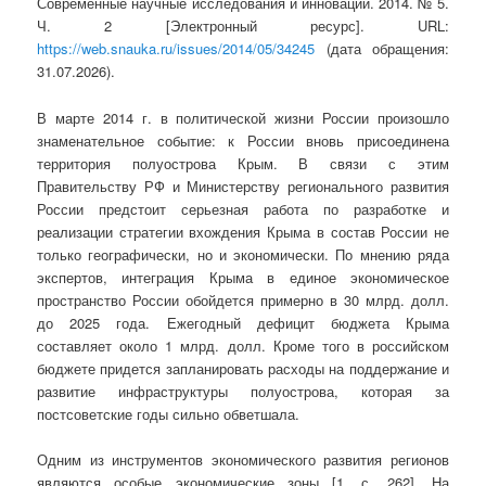
Современные научные исследования и инновации. 2014. № 5.
Ч. 2 [Электронный ресурс]. URL:
https://web.snauka.ru/issues/2014/05/34245
(дата обращения:
31.07.2026).
В марте 2014 г. в политической жизни России произошло
знаменательное событие: к России вновь присоединена
территория полуострова Крым. В связи с этим
Правительству РФ и Министерству регионального развития
России предстоит серьезная работа по разработке и
реализации стратегии вхождения Крыма в состав России не
только географически, но и экономически. По мнению ряда
экспертов, интеграция Крыма в единое экономическое
пространство России обойдется примерно в 30 млрд. долл.
до 2025 года. Ежегодный дефицит бюджета Крыма
составляет около 1 млрд. долл. Кроме того в российском
бюджете придется запланировать расходы на поддержание и
развитие инфраструктуры полуострова, которая за
постсоветские годы сильно обветшала.
Одним из инструментов экономического развития регионов
являются особые экономические зоны [1, с. 262]. На