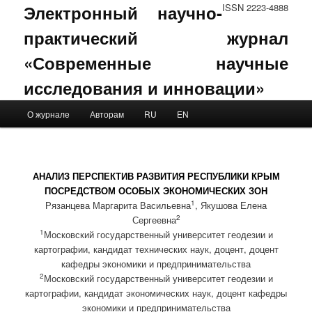
Электронный научно-
ISSN 2223-4888
практический журнал
«Современные научные
исследования и инновации»
Main menu
О журнале
Авторам
RU
EN
Skip to primary content
Skip to secondary content
АНАЛИЗ ПЕРСПЕКТИВ РАЗВИТИЯ РЕСПУБЛИКИ КРЫМ
ПОСРЕДСТВОМ ОСОБЫХ ЭКОНОМИЧЕСКИХ ЗОН
1
Рязанцева Маргарита Васильевна
, Якушова Елена
2
Сергеевна
1
Московский государственный университет геодезии и
картографии, кандидат технических наук, доцент, доцент
кафедры экономики и предпринимательства
2
Московский государственный университет геодезии и
картографии, кандидат экономических наук, доцент кафедры
экономики и предпринимательства