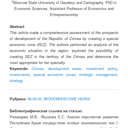
2
Moscow State University of Geodesy and Cartography, PhD in
Economic Sciences, Assistant Professor of Economics and
Entrepreneurship
Abstract
This article made a comprehensive assessment of the prospects
of development of the Republic of Crimea by creating a special
economic zone (SEZ). The authors performed an analysis of the
economic situation in the region, explored the possibility of
creating SEZ in the territory of the Crimea and determine the
most appropriate for her specialty.
Keywords:
Crimea
,
development areas
,
investment policy
,
investments
,
special economic zones
,
strategic management
,
strategy
Рубрика:
08.00.00 ЭКОНОМИЧЕСКИЕ НАУКИ
Библиографическая ссылка на статью:
Рязанцева М.В., Якушова Е.С. Анализ перспектив развития
Республики Крым посредством особых экономических зон //