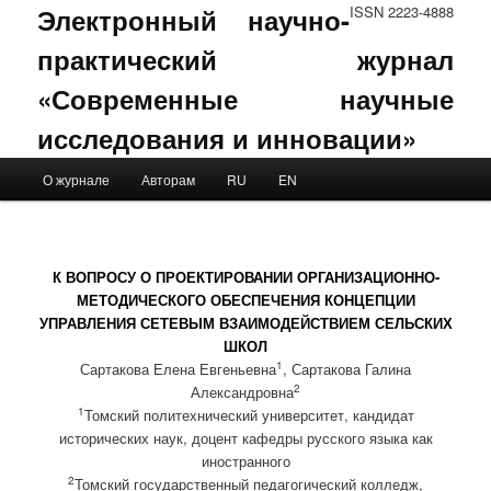
Электронный научно-
ISSN 2223-4888
практический журнал
«Современные научные
исследования и инновации»
Main menu
О журнале
Авторам
RU
EN
Skip to primary content
Skip to secondary content
К ВОПРОСУ О ПРОЕКТИРОВАНИИ ОРГАНИЗАЦИОННО-
МЕТОДИЧЕСКОГО ОБЕСПЕЧЕНИЯ КОНЦЕПЦИИ
УПРАВЛЕНИЯ СЕТЕВЫМ ВЗАИМОДЕЙСТВИЕМ СЕЛЬСКИХ
ШКОЛ
1
Сартакова Елена Евгеньевна
, Сартакова Галина
2
Александровна
1
Томский политехнический университет, кандидат
исторических наук, доцент кафедры русского языка как
иностранного
2
Томский государственный педагогический колледж,