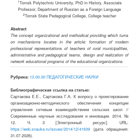
1
Tomsk Polytechnic University, PhD in History, Associate
Professor, Department of Russian as a Foreign Language
2
Tomsk State Pedagogical College, College teacher
Abstract
The concept organizational and methodical providing which turns
on mechanisms locates in the article: formation of modern
professional representations of teachers of rural municipalities,
administrative and pedagogical teams, design and realization of
network educational programs of the educational organizations.
Рубрика:
13.00.00 ПЕДАГОГИЧЕСКИЕ НАУКИ
Библиографическая ссылка на статью:
Сартакова Е.Е., Сартакова Г.А. К вопросу о проектировании
организационно-методического обеспечения концепции
управления сетевым взаимодействием сельских школ //
Современные научные исследования и инновации. 2014. №
12. Ч. 3 [Электронный ресурс]. URL:
https://web.snauka.ru/issues/2014/12/41639
(дата обращения:
31.07.2026).