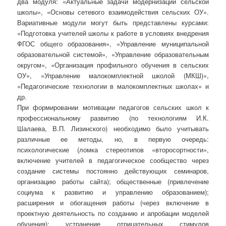
два модуля: «Актуальные задачи модернизации сельской
школы», «Основы сетевого взаимодействия сельских ОУ».
Вариативные модули могут быть представлены курсами:
«Подготовка учителей школы к работе в условиях внедрения
ФГОС общего образования», «Управление муниципальной
образовательной системой», «Управление образовательным
округом», «Организация профильного обучения в сельских
ОУ», «Управление малокомплектной школой (МКШ)»,
«Педагогические технологии в малокомплектных школах» и
др.
При формировании мотивации педагогов сельских школ к
профессиональному развитию (по технологиям И.К.
Шалаева, В.П. Лизинского) необходимо было учитывать
различные ее методы, но, в первую очередь:
психологические (ломка стереотипов «второсортности»,
включение учителей в педагогическое сообщество через
создание системы постоянно действующих семинаров,
организацию работы сайта); общественные (привлечение
социума к развитию и управлению образованием);
расширения и обогащения работы (через включение в
проектную деятельность по созданию и апробации моделей
обучения); устранение отрицательных стимулов