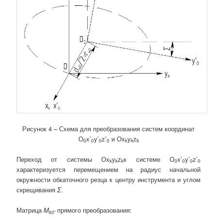
Рисунок 4 – Схема для преобразования систем координат
О
x’
y’
z’
и Оx
y
z
0
0
0
0
k
k
k
Переход от системы Оx
y
z
к системе О
x’
y’
z’
k
k
k
0
0
0
0
характеризуется перемещением на радиус начальной
окружности обкаточного резца к центру инструмента и углом
скрещивания
Σ
.
Матрица
M
прямого преобразования:
k
0′