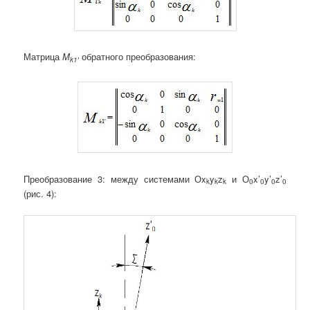
Матрица
M
обратного преобразования:
k1′
Преобразование 3: между системами Оx
y
z
и О
x’
y’
z’
k
k
k
0
0
0
0
(рис. 4):