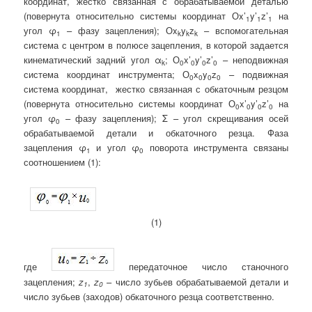
координат, жестко связанная с обрабатываемой деталью
(повернута относительно системы координат Оx’
y’
z’
на
1
1
1
угол φ
– фазу зацепления); Оx
y
z
– вспомогательная
1
k
k
k
система с центром в полюсе зацепления, в которой задается
кинематический задний угол α
; О
x’
y’
z’
– неподвижная
k
0
0
0
0
система координат инструмента; О
x
y
z
– подвижная
0
0
0
0
система координат, жестко связанная с обкаточным резцом
(повернута относительно системы координат О
x’
y’
z’
на
0
0
0
0
угол φ
– фазу зацепления); Σ – угол скрещивания осей
0
обрабатываемой детали и обкаточного резца. Фаза
зацепления φ
и угол φ
поворота инструмента связаны
1
0
соотношением (1):
(1)
где
передаточное число станочного
зацепления;
z
,
z
– число зубьев обрабатываемой детали и
1
0
число зубьев (заходов) обкаточного резца соответственно.