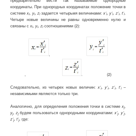
предварительно вести так называемые однородные
координаты. При однородных координатах положение точки в
системе
x
,
y
,
z
задается четырьмя величинами:
x
’
,
y
’
,
z
’
,
t
’
.
i
i
i
i
i
i
i
Четыре новые величины не равны одновременно нулю и
связаны с
x
,
y
,
z
соотношениями (2):
i
i
i
,
,
. (2)
Следовательно, из четырех новых величин:
x
’
,
y
’
,
z
’
,
t
’
–
i
i
i
i
независимыми являются только три.
Аналогично, для определения положения точки в системе
x
,
j
y
,
z
будем пользоваться однородными координатами:
x
’
,
y
’
,
j
j
j
j
z
’
,
t
’
, где:
j
j