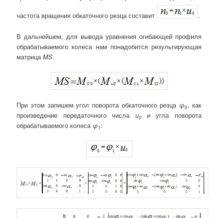
частота вращения обкаточного резца составит
.
В дальнейшем, для вывода уравнения огибающей профиля
обрабатываемого колеса нам понадобится результирующая
матрица
MS
.
При этом запишем угол поворота обкаточного резца
φ
, как
0
произведение передаточного числа
u
и угла поворота
0
обрабатываемого колеса
φ
:
1