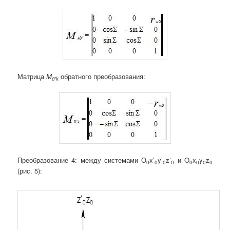
Матрица
M
обратного преобразования:
0′
k
Преобразование 4: между системами О
x’
y’
z’
и O
x
y
z
0
0
0
0
0
0
0
0
(рис. 5):