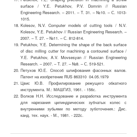
surface / Y.E. Petukhov, P.V. Domnin // Russian
Engineering Research. – 2011. – T. 31. – №10. – С. 1013-
1015.
Kolesov, N.V. Computer models of cutting tools / N.V.
Kolesov, Y.E. Petukhov // Russian Engineering Research. –
2007. – T. 27. – №11. – С. 812-814.
Petukhov, Y.E. Determining the shape of the back surface
of disc milling cutter for machining a contoured surface /
Y.E. Petukhov, A.V. Movsesyan // Russian Engineering
Research. – 2007. – T. 27. – №8. – С. 519-521.
Петухов Ю.Е. Cпособ шлифования фасонных валов.
Патент на изобретение RUS 863310 04.05.1979
Цвис Ю.В. Профилирование режущего обкатного
инструмента. М.: МАШГИЗ, 1961. - 156с.
Волков Н.Н. Исследование и разработка инструмента
для нарезания цилиндрических зубчатых колес с
внутренними зубьями по методу зуботочения.: Дис.
канд. тех. наук. - М., 1981. - 222с.