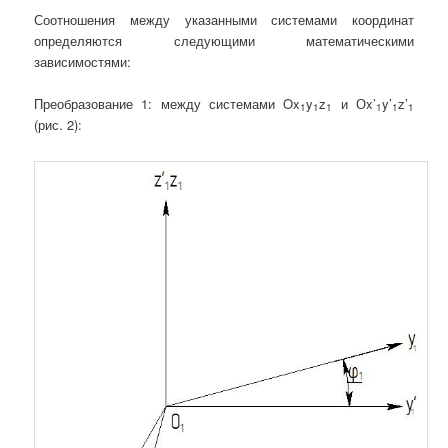
Соотношения между указанными системами координат
определяются следующими математическими
зависимостями:
Преобразование 1: между системами Ox
y
z
и Оx’
y’
z’
1
1
1
1
1
1
(рис. 2):