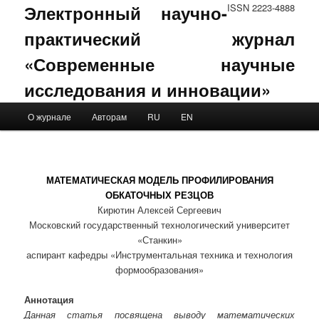
Электронный научно-
ISSN 2223-4888
практический журнал
«Современные научные
исследования и инновации»
Main menu
О журнале
Авторам
RU
EN
Skip to primary content
Skip to secondary content
МАТЕМАТИЧЕСКАЯ МОДЕЛЬ ПРОФИЛИРОВАНИЯ
ОБКАТОЧНЫХ РЕЗЦОВ
Кирютин Алексей Сергеевич
Московский государственный технологический университет
«Станкин»
аспирант кафедры «Инструментальная техника и технология
формообразования»
Аннотация
Данная статья посвящена выводу математических