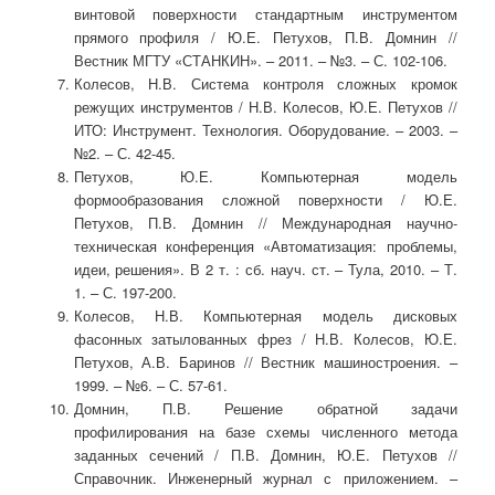
винтовой поверхности стандартным инструментом
прямого профиля / Ю.Е. Петухов, П.В. Домнин //
Вестник МГТУ «СТАНКИН». – 2011. – №3. – С. 102-106.
Колесов, Н.В. Система контроля сложных кромок
режущих инструментов / Н.В. Колесов, Ю.Е. Петухов //
ИТО: Инструмент. Технология. Оборудование. – 2003. –
№2. – С. 42-45.
Петухов, Ю.Е. Компьютерная модель
формообразования сложной поверхности / Ю.Е.
Петухов, П.В. Домнин // Международная научно-
техническая конференция «Автоматизация: проблемы,
идеи, решения». В 2 т. : сб. науч. ст. – Тула, 2010. – Т.
1. – С. 197-200.
Колесов, Н.В. Компьютерная модель дисковых
фасонных затылованных фрез / Н.В. Колесов, Ю.Е.
Петухов, А.В. Баринов // Вестник машиностроения. –
1999. – №6. – С. 57-61.
Домнин, П.В. Решение обратной задачи
профилирования на базе схемы численного метода
заданных сечений / П.В. Домнин, Ю.Е. Петухов //
Справочник. Инженерный журнал с приложением. –