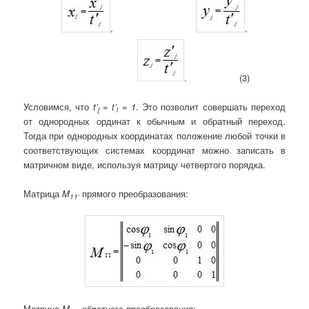
,
,
. (3)
Условимся, что
t
’
=
t
’
= 1
. Это позволит совершать переход
j
i
от однородных ординат к обычным и обратный переход.
Тогда при однородных координатах положение любой точки в
соответствующих системах координат можно записать в
матричном виде, используя матрицу четвертого порядка.
Матрица
M
прямого преобразования:
11
‘
Матрица
M
обратного преобразования: