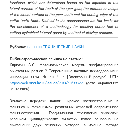
functions, which are determined based on the equation of the
lateral surface of the teeth of the spur gear, the surface envelope
of the lateral surface of the gear tooth and the cutting edge of the
cutter tool's teeth. Derived in the dependences are the basis for
the development of a methodology for profiling cutter tool to
cutting cylindrical internal gears by method of skiving process.
Рубрика:
05.00.00 ТЕХНИЧЕСКИЕ НАУКИ
Библиографическая ссылка на статью:
Кирютин А.С. Математическая модель профилирования
обкаточных резцов // Современные научные исследования и
инновации. 2014. № 10. Ч. 1 [Электронный ресурс]. URL:
https://web.snauka.ru/issues/2014/10/38627
(дата обращения:
31.07.2026).
Зубчатые передачи нашли широкое распространение в
машинах и механизмах различных отраслей современного
машиностроения. Традиционная технология обработки
резанием цилиндрических зубчатых колес основана на
применении двух основных методов, а именно, метода