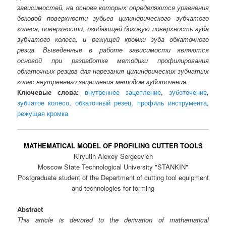
зависимостей, на основе которых определяются уравнения
боковой поверхности зубьев цилиндрического зубчатого
колеса, поверхности, огибающей боковую поверхность зуба
зубчатого колеса, и режущей кромки зуба обкаточного
резца. Выведенные в работе зависимости являются
основой при разработке методики профилирования
обкаточных резцов для нарезания цилиндрических зубчатых
колес внутреннего зацепления методом зуботочения.
Ключевые слова:
внутреннее зацепление
,
зуботочение
,
зубчатое колесо
,
обкаточный резец
,
профиль инструмента
,
режущая кромка
MATHEMATICAL MODEL OF PROFILING CUTTER TOOLS
Kiryutin Alexey Sergeevich
Moscow State Technological University "STANKIN"
Postgraduate student of the Department of cutting tool equipment
and technologies for forming
Abstract
This article is devoted to the derivation of mathematical