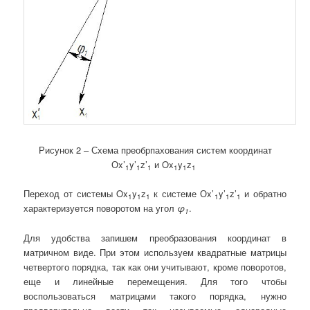
Рисунок 2 – Схема преобрпахования систем координат
Оx’
y’
z’
и Ox
y
z
1
1
1
1
1
1
Переход от системы Ox
y
z
к системе Оx’
y’
z’
и обратно
1
1
1
1
1
1
характеризуется поворотом на угол
φ
.
1
Для удобства запишем преобразования координат в
матричном виде. При этом используем квадратные матрицы
четвертого порядка, так как они учитывают, кроме поворотов,
еще и линейные перемещения. Для того чтобы
воспользоваться матрицами такого порядка, нужно