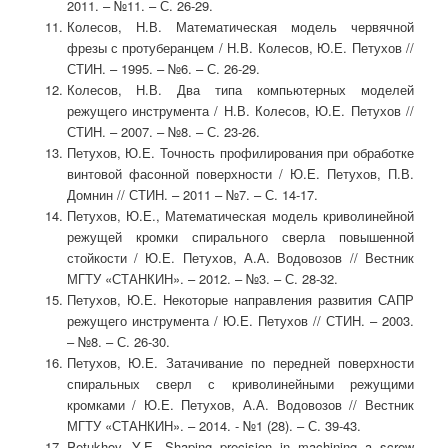
2011. – №11. – С. 26-29.
Колесов, Н.В. Математическая модель червячной
фрезы с протуберанцем / Н.В. Колесов, Ю.Е. Петухов //
СТИН. – 1995. – №6. – С. 26-29.
Колесов, Н.В. Два типа компьютерных моделей
режущего инструмента / Н.В. Колесов, Ю.Е. Петухов //
СТИН. – 2007. – №8. – С. 23-26.
Петухов, Ю.Е. Точность профилирования при обработке
винтовой фасонной поверхности / Ю.Е. Петухов, П.В.
Домнин // СТИН. – 2011 – №7. – С. 14-17.
Петухов, Ю.Е., Математическая модель криволинейной
режущей кромки спирального сверла повышенной
стойкости / Ю.Е. Петухов, А.А. Водовозов // Вестник
МГТУ «СТАНКИН». – 2012. – №3. – С. 28-32.
Петухов, Ю.Е. Некоторые направления развития САПР
режущего инструмента / Ю.Е. Петухов // СТИН. – 2003.
– №8. – С. 26-30.
Петухов, Ю.Е. Затачивание по передней поверхности
спиральных сверл с криволинейными режущими
кромками / Ю.Е. Петухов, А.А. Водовозов // Вестник
МГТУ «СТАНКИН». – 2014. - №1 (28). – С. 39-43.
Petukhov, Y.E. Shaping precision in machining a screw