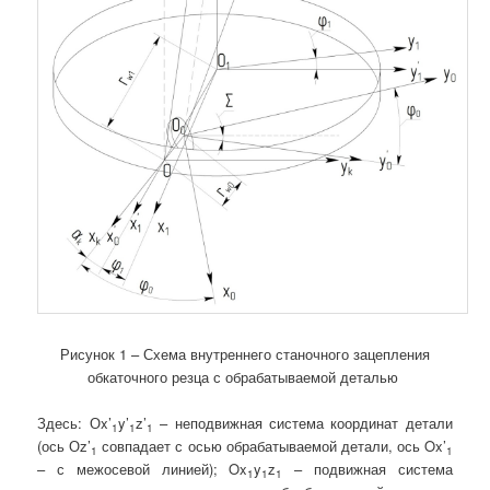
Рисунок 1 – Схема внутреннего станочного зацепления
обкаточного резца с обрабатываемой деталью
Здесь: Оx’
y’
z’
– неподвижная система координат детали
1
1
1
(ось Оz’
совпадает с осью обрабатываемой детали, ось Ox’
1
1
– с межосевой линией); Ox
y
z
– подвижная система
1
1
1