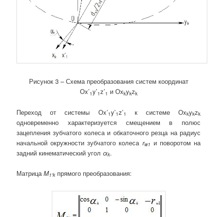
Рисунок 3 – Схема преобразования систем координат
Оx’
y’
z’
и Оx
y
z
1
1
1
k
k
k
Переход от системы Оx’
y’
z’
к системе Оx
y
z
1
1
1
k
k
k
одновременно характеризуется смещением в полюс
зацепления зубчатого колеса и обкаточного резца на радиус
начальной окружности зубчатого колеса
r
и поворотом на
w
1
задний кинематический угол
α
.
k
Матрица
M
прямого преобразования:
1′k