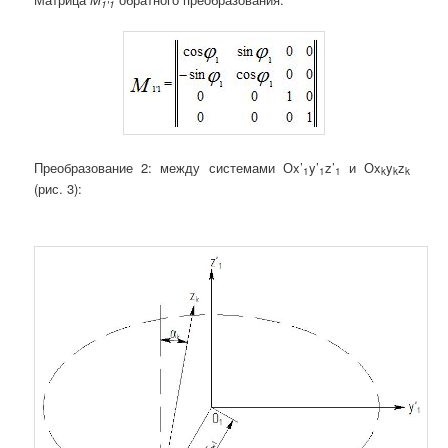
1′
1
Преобразование 2: между системами Оx’
y’
z’
и Оx
y
z
1
1
1
k
k
k
(рис. 3):