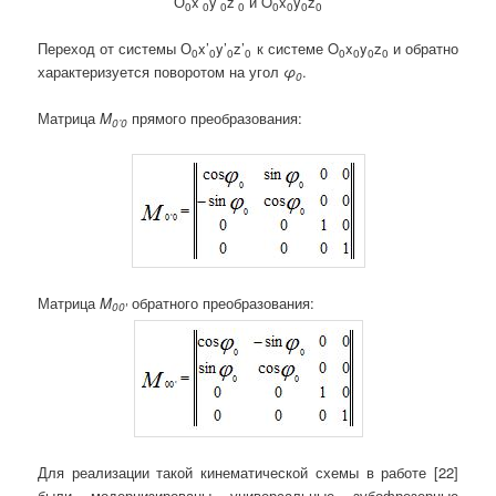
О
x’
y’
z’
и O
x
y
z
0
0
0
0
0
0
0
0
Переход от системы О
x’
y’
z’
к системе O
x
y
z
и обратно
0
0
0
0
0
0
0
0
характеризуется поворотом на угол
φ
.
0
Матрица
M
прямого преобразования:
0’0
Матрица
M
обратного преобразования:
00′
Для реализации такой кинематической схемы в работе [22]
были модернизированы универсальные зубофрезерные