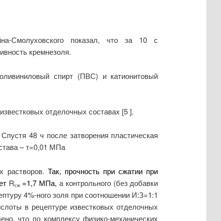
а-Смолуховского показал, что за 10 с
тивность кремнезоля.
оливиниловый спирт (ПВС) и катионитовый
звестковых отделочных составах [5 ].
 Спустя 48 ч после затворения пластическая
става – τ=0,01 МПа
х растворов.
Так, прочность при сжатии при
яет
R
=1,7 МПа,
а контрольного (без добавки
сж
ептуру 4%-ного золя при соотношении И:З=1:1
слоты в рецептуре известковых отделочных
ено, что по комплексу физико-механических