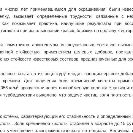
и многих лет применявшимися для окрашивания, были извес
елку, вызывает определенные трудности, связанные с не
Как показывает практика, наилучшие результаты при восс
гаются при использовании красок, близких по составу к истори
ии памятников архитектуры вышеуказанных составов вызыва
ионной стойкостью, применением целевых добавок, постав
ния стойкости известковых составов, предназначенных для рес
лочных состав в их рецептуру вводят нанодисперсные добавки
а кремния. Для получения золя кремниевой кислоты примен
056 кг/м
пропускали через ионообменную колонку с катионито
3
м турбидиметрии выявлено, что радиус частиц золя плотностью
 системы, характеризующий его стабильность и определенный 
слоты. Золь кремниевой кислоты стабилен в возрасте до 15 су
ся уменьшение электрокинетического потенциала. Величина