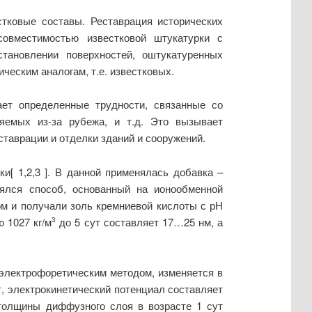
тковые составы. Реставрация исторических
совместимостью известковой штукатурки с
тановлении поверхностей, оштукатуренных
ческим аналогам, т.е. известковых.
ет определенные трудности, связанные со
ляемых из-за рубежа, и т.д. Это вызывает
таврации и отделки зданий и сооружений.
[ 1,2,3 ]. В данной применялась добавка –
ялся способ, основанный на ионообменной
м и получали золь кремниевой кислоты с рН
 1027 кг/м
до 5 сут составляет 17…25 нм, а
3
электрофоретическим методом, изменяется в
т, электрокинетический потенциал составляет
 толщины диффузного слоя в возрасте 1 сут