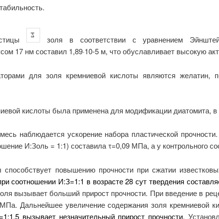
стабильность.
частицы
золя в соответствии с уравнением Эйнштейн
сом 17 нм составил 1,89·10-5 м, что обуславливает высокую ак
аторами для золя кремниевой кислоты являются желатин, п
иевой кислоты была применена для модификации диатомита, в и
месь наблюдается ускорение набора пластической прочности.
шение И:Золь = 1:1) составила τ=0,09 МПа, а у контрольного со
ы способствует повышению прочности при сжатии известковы
при соотношении И:З=1:1 в возрасте 28 сут твердения составл
оля вызывает больший прирост прочности. При введение в рец
МПа. Дальнейшее увеличение содержания золя кремниевой ки
З=1:1,5 вызывает незначительный прирост прочности.
Установл