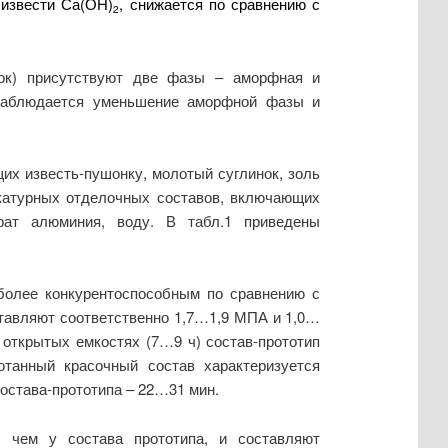
 извести Са(ОН)
, снижается по сравнению с
2
ок) присутствуют две фазы – аморфная и
 наблюдается уменьшение аморфной фазы и
их известь-пушонку, молотый суглинок, золь
укатурных отделочных составов, включающих
ьфат алюминия, воду. В табл.1 приведены
 более конкурентоспособным по сравнению с
оставляют соответственно 1,7…1,9 МПА и 1,0…
 открытых емкостях (7…9 ч) состав-прототип
отанный красочный состав характеризуется
остава-прототипа – 22…31 мин.
е, чем у состава прототипа, и составляют