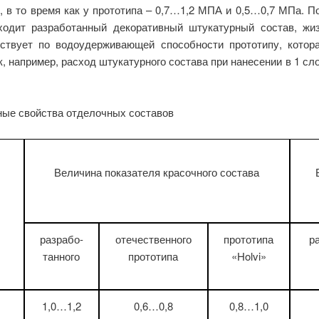
 в то время как у прототипа – 0,7…1,2 МПА и 0,5…0,7 МПа. П
ходит разработанный декоративный штукатурный состав, жи
ствует по водоудерживающей способности прототипу, котор
, например, расход штукатурного состава при нанесении в 1 сл
ные свойства отделочных составов
Величина показателя красочного состава
разрабо-
отечественного
прототипа
р
танного
прототипа
«Holvi»
1,0…1,2
0,6…0,8
0,8…1,0