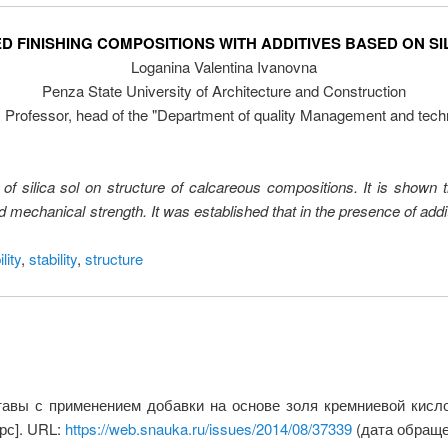
D FINISHING COMPOSITIONS WITH ADDITIVES BASED ON SI
Loganina Valentina Ivanovna
Penza State University of Architecture and Construction
, Professor, head of the "Department of quality Management and techn
of silica sol on structure of calcareous compositions. It is shown tha
d mechanical strength. It was established that in the presence of addi
lity
,
stability
,
structure
тавы с применением добавки на основе золя кремниевой кисл
рс]. URL:
https://web.snauka.ru/issues/2014/08/37339
(дата обращен