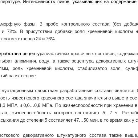
пературе. Интенсивность пиков, указывающих на содержание
аморфную фазы. В пробе контрольного состава (без добав
 и 72%. В присутствии добавки золя кремниевой кислоты
соответственно 24 и 76%.
зработана рецептура
мастичных красочных составов, содержащ
ульфат алюминия, воду, а также рецептура декоративных шт
,14мм, золь кремниевой кислоты, стабилизатор золя, сул
тий на их основе.
сплуатационным свойствам разработанные составы является
ность известкового красочного состава значительно выше и с
…1,3 МПА и 0,6…0,8 МПа. По жизнеспособности при хранении в
тав, жизнеспособность которого составляет 5…7 ч. Разраб
хания до степени 5 составляет 47…50 мин, в то время как у с
есткового декоративного штукатурного состава также выш