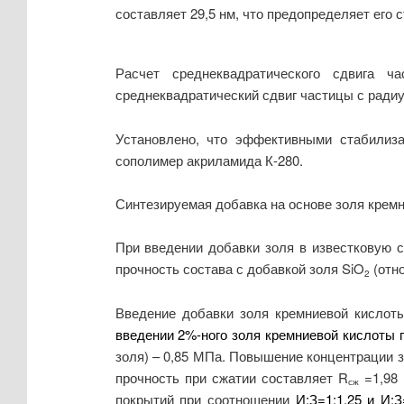
составляет 29,5 нм, что предопределяет его 
Расчет среднеквадратического сдвига 
среднеквадратический сдвиг частицы с радиу
Установлено, что эффективными стабилиз
сополимер акриламида К-280.
Синтезируемая добавка на основе золя кремн
При введении добавки золя в известковую с
прочность состава с добавкой золя SiO
(отно
2
Введение добавки золя кремниевой кислот
введении 2%-ного золя кремниевой кислоты 
золя) – 0,85 МПа. Повышение концентрации з
прочность при сжатии составляет R
=1,98 
сж
покрытий при соотношении
И:З=1:1,25 и И: