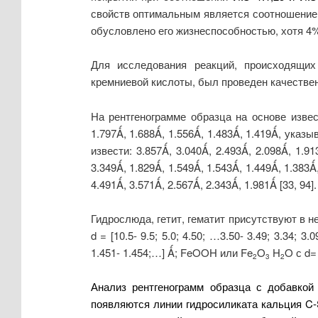
свойств оптимальным является соотношение 
обусловлено его жизнеспособностью, хотя 4
Для исследования реакций, происходящих
кремниевой кислоты, был проведен качествен
На рентгенограмме образца на основе извес
1.797Ǻ, 1.688Ǻ, 1.556Ǻ, 1.483Ǻ, 1.419Ǻ, ука
извести: 3.857Ǻ, 3.040Ǻ, 2.493Ǻ, 2.098Ǻ, 1.
3.349Ǻ, 1.829Ǻ, 1.549Ǻ, 1.543Ǻ, 1.449Ǻ, 1.
4.491Ǻ, 3.571Ǻ, 2.567Ǻ, 2.343Ǻ, 1.981Ǻ [33, 94].
Гидрослюда, гетит, гематит присутствуют в н
d = [10.5- 9.5; 5.0; 4.50; …3.50- 3.49; 3.34; 3.
1.451- 1.454;…] Ǻ; FeOOH или Fe
O
H
O с d= 
2
3
2
Анализ рентгенограмм образца с добавкой
появляются линии гидросиликата кальция C-S