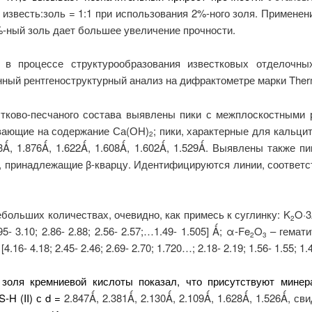
известь:золь = 1:1 при использования 2%-ного золя. Применен
%-ный золь дает большее увеличение прочности.
 в процессе структурообразования известковых отделочны
ный рентгеноструктурный анализ на дифрактометре марки Therm
тково-песчаного состава выявлены пики с межплоскостными ра
зывающие на содержание Са(ОН)
; пики, характерные для кальци
2
913Ǻ, 1.876Ǻ, 1.622Ǻ, 1.608Ǻ, 1.602Ǻ, 1.529Ǻ. Выявлены также
383Ǻ, принадлежащие β-кварцу. Идентифицируются линии, соотве
ебольших количествах, очевидно, как примесь к суглинку: K
O·3
2
095- 3.10; 2.86- 2.88; 2.56- 2.57;…1.49- 1.505] Ǻ; α-Fe
O
– гематит
2
3
[4.16- 4.18; 2.45- 2.46; 2.69- 2.70; 1.720…; 2.18- 2.19; 1.56- 1.55; 1.
 золя кремниевой кислоты показал, что присутствуют мине
-H (II) с d =
2.847Ǻ, 2.381Ǻ, 2.130Ǻ, 2.109Ǻ, 1.628Ǻ, 1.526Ǻ, 