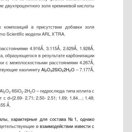
ие двухпроцентного золя кремниевой кислоты
х композиций в присутствии добавки золя
o Scientific модели ARL X’TRA.
сстояниями 4.916Ǻ, 3.115Ǻ, 2.629Ǻ, 1.928Ǻ,
та, образующегося в результате карбонизации
 пики с межплоскостными расстояниями 4.267Ǻ,
тствующие каолиниту
Al
O
2SiO
2H
O
– 7.177Ǻ,
2
3
2
2
Al
O
·6SiO
·2H
O – гидрослюда типа иллита с
2
3
2
2
 с d=[2.69- 2.71; 2.50- 2.51; 1.69; 1.84…; 1.48;
455 Ǻ.
ралы, характерные для состава №1, однако
свидетельствующие
о взаимодействии извести с