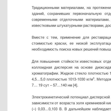
Традиционными материалами, на протяжени
зданий, сохранивших первоначальную отд
современными отделочными материалами. 
известковыми штукатурными растворами, дости
Вместе с тем, применение для реставрац
стоимостью краски, ее низкой эксплуатац
необходимость поиска новых решений повыше
Для повышения стойкости известковых отде
коллоидная дисперсия на основе диоксид
хроматографии. Жидкое стекло плотностью 1
4,5…5,0 плотностью 1013-1030 кг/м
. Методо
3
7… 19 сут – 57…140 нм [4].
Электрокинетический потенциал дисперсной
зависимости от возраста золя кремниевой ки
(–) 0,03…0,103 В. В дальнейшем наблюдает