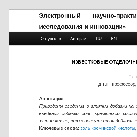
Электронный научно-прак
исследования и инновации»
Main menu
О журнале
Авторам
RU
EN
Skip to primary content
Skip to secondary content
ИЗВЕСТКОВЫЕ ОТДЕЛОЧН
Пен
д.т.н., профессор
Аннотация
Приведены сведения о влиянии добавки на 
введении добавки золя кремниевой кисл
Установлено, что в присутствии добавки з
Ключевые слова:
золь кремниевой кислоты