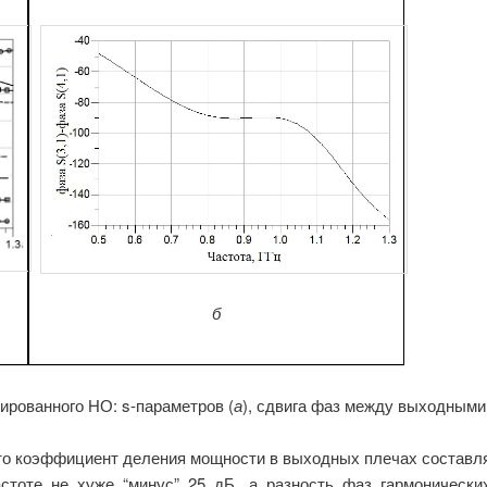
б
ированного НО: s-параметров (
а
), сдвига фаз между выходными
то коэффициент деления мощности в выходных плечах составля
стоте не хуже “минус” 25 дБ, а разность фаз гармонически