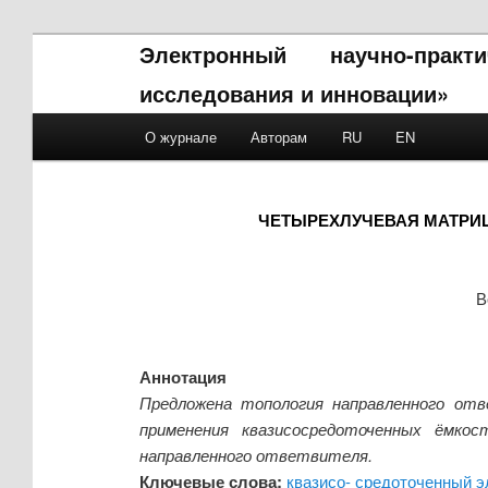
Электронный научно-прак
исследования и инновации»
Main menu
О журнале
Авторам
RU
EN
Skip to primary content
Skip to secondary content
ЧЕТЫРЕХЛУЧЕВАЯ МАТРИ
В
Аннотация
Предложена топология направленного от
применения квазисосредоточенных ёмко
направленного ответвителя.
Ключевые слова:
квазисо- средоточенный 