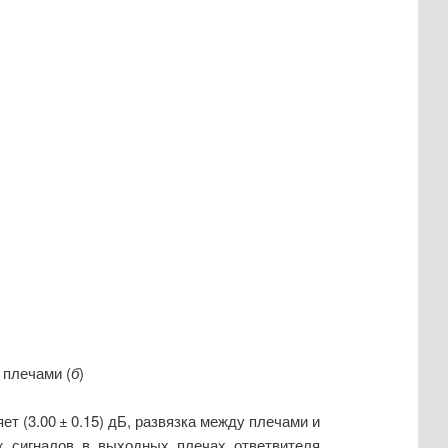
 плечами (
б
)
ет (3.00
±
0.15) дБ, развязка между плечами и
х сигналов в выходных плечах ответвителя