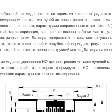
образнейших видов являются одним из ключевых радиотехни
рмирования нескольких лучей антенных решеток является ма
еляются, в основном, параметрами направленных ответвителей 
кций, миниатюризация, расширение полосы рабочих частот, ул
 матричных схем Батлера продолжают оставаться актуаль
ом, что в отечественной и зарубежной периодике регулярно
вителей и соответственно конструкций матриц Батлера на их о
огия модифицированного НО для построения четырехлучевой м
 отрезки линий, из которых формируется НО, заменены
ические параметры которых оптимизированы.