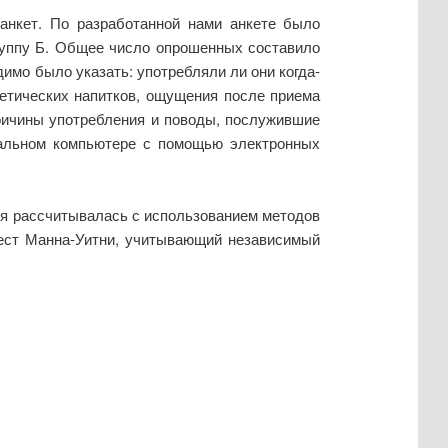
анкет. По разработанной нами анкете было
группу Б. Общее число опрошенных составило
имо было указать: употребляли ли они когда-
гетических напитков, ощущения после приема
причины употребления и поводы, послужившие
ональном компьютере с помощью электронных
я рассчитывалась с использованием методов
тест Манна-Уитни, учитывающий независимый