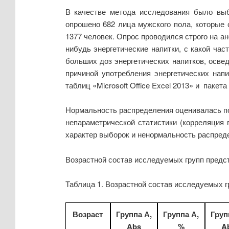
В качестве метода исследования было выб
опрошено 682 лица мужского пола, которые 
1377 человек. Опрос проводился строго на а
нибудь энергетические напитки, с какой ча
больших доз энергетических напитков, осве
причиной употребления энергетических нап
таблиц «Microsoft Office Excel 2013» и пакета 
Нормальность распределения оценивалась п
непараметрической статистики (корреляция
характер выборок и ненормальность распреде
Возрастной состав исследуемых групп предста
Таблица 1. Возрастной состав исследуемых г
Возраст
Группа А
,
Группа А
,
Груп
Abs
%
A