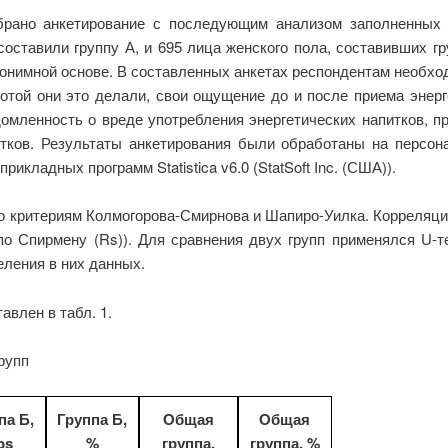
рано анкетирование с последующим анализом заполненных 
составили группу А, и 695 лица женского пола, составивших 
нонимной основе. В составленных анкетах респондентам необход
стотой они это делали, свои ощущение до и после приема энер
домленность о вреде употребления энергетических напитков, 
итков. Результаты анкетирования были обработаны на перс
прикладных программ Statistica v6.0 (StatSoft Inc. (США)).
о критериям Колмогорова-Смирнова и Шапиро-Уилка. Корреляци
 по Спирмену (Rs)). Для сравнения двух групп применялся U-
ления в них данных.
влен в табл. 1.
рупп
па Б
,
Группа Б
,
Общая
Общая
bs
%
группа
,
группа
,
%