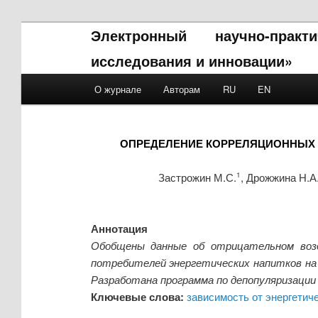
Электронный научно-прак
исследования и инновации»
Main menu
О журнале
Авторам
RU
EN
Skip to primary content
Skip to secondary content
ОПРЕДЕЛЕНИЕ КОРРЕЛЯЦИОННЫХ С
Застрожин М.С.
, Дрожжина Н.А
1
Аннотация
Обобщены данные об отрицательном возд
потребителей энергетических напитков на 
Разработана программа по депопуляризации
Ключевые слова:
зависимость от энергетиче