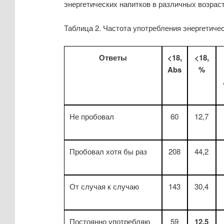
энергетических напитков в различных возраст
Таблица 2. Частота употребления энергетичес
Ответы
<18,
<18,
Abs
%
Не пробовал
60
12,7
Пробовал хотя бы раз
208
44,2
От случая к случаю
143
30,4
Постоянно употребляю
59
12,5