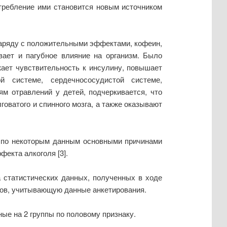
отребление ими становится новым источником
 наряду с положительными эффектами, кофеин,
вает и пагубное влияние на организм. Было
жает чувствительность к инсулину, повышает
й системе, сердечнососудистой системе,
ям отравлений у детей, подчеркивается, что
оватого и спинного мозга, а также оказывают
я по некоторым данным основными причинами
екта алкоголя [3].
 статистических данных, полученных в ходе
ков, учитывающую данные анкетирования.
ые на 2 группы по половому признаку.