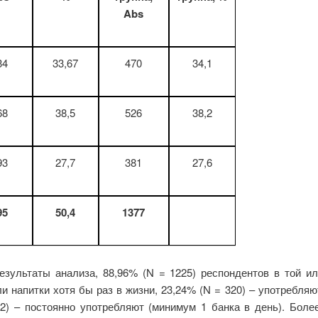
Abs
34
33,67
470
34,1
68
38,5
526
38,2
93
27,7
381
27,6
95
50,4
1377
езультаты анализа, 88,96% (N = 1225) респондентов в той и
ли напитки хотя бы раз в жизни, 23,24% (N = 320) – употребляю
02) – постоянно употребляют (минимум 1 банка в день). Боле