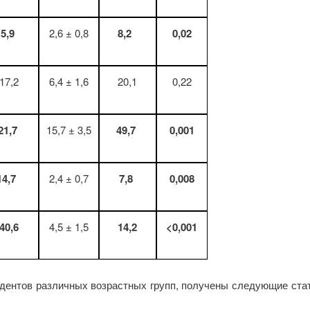
5,9
2,6 ± 0,8
8,2
0,02
17,2
6,4 ± 1,6
20,1
0,22
21,7
15,7 ± 3,5
49,7
0,001
14,7
2,4 ± 0,7
7,8
0,008
40,6
4,5 ± 1,5
14,2
<0,001
ндентов различных возрастных групп, получены следующие ста