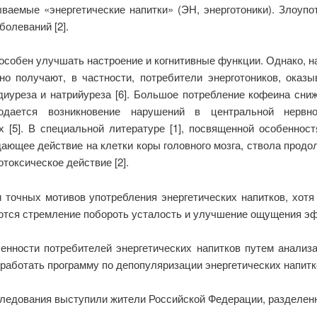
ваемые «энергетические напитки» (ЭН, энерготоники). Злоуп
олеваний [2].
 способен улучшать настроение и когнитивные функции. Однако,
но получают, в частности, потребители энерготоников, оказы
иуреза и натрийуреза [6]. Большое потребление кофеина сни
юдается возникновение нарушений в центральной нервно
[5]. В специальной литературе [1], посвященной особенност
ющее действие на клетки коры головного мозга, ствола продолг
токсическое действие [2].
и точных мотивов употребления энергетических напитков, хот
ются стремление побороть усталость и улучшение ощущения эфф
енности потребителей энергетических напитков путем анализа
зработать программу по депопуляризации энергетических напит
следования выступили жители Российской Федерации, разделенн