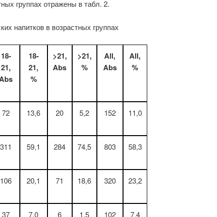
ных группах отражены в табл. 2.
ких напитков в возрастных группах
18-
18-
>21,
>21,
All,
All,
21,
21,
Abs
%
Abs
%
Abs
%
72
13,6
20
5,2
152
11,0
311
59,1
284
74,5
803
58,3
106
20,1
71
18,6
320
23,2
37
7,0
6
1,5
102
7,4