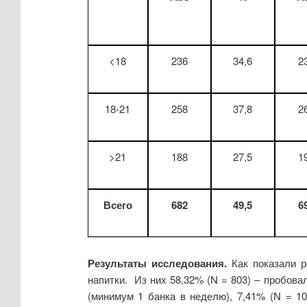
<18
236
34,6
2
18-21
258
37,8
2
>21
188
27,5
1
Всего
682
49,5
6
Результаты исследования.
Как показали р
напитки. Из них 58,32% (N = 803) – пробова
(минимум 1 банка в неделю), 7,41% (N = 1