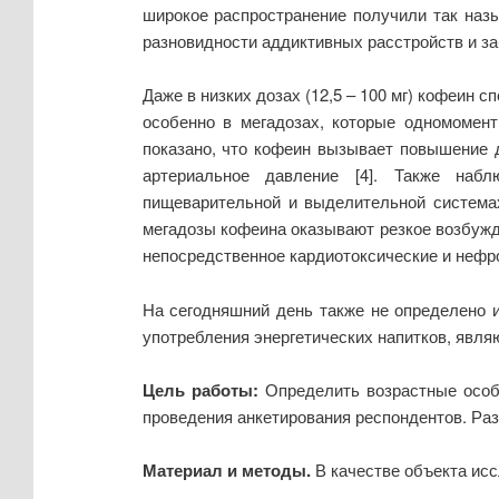
широкое распространение получили так назы
разновидности аддиктивных расстройств и заб
Даже в низких дозах (12,5 – 100 мг) кофеин
особенно в мегадозах, которые одномомент
показано, что кофеин вызывает повышение д
артериальное давление [4]. Также набл
пищеварительной и выделительной системах 
мегадозы кофеина оказывают резкое возбужда
непосредственное кардиотоксические и нефро
На сегодняшний день также не определено 
употребления энергетических напитков, явля
Цель работы:
Определить возрастные особ
проведения анкетирования респондентов. Ра
Материал и методы.
В качестве объекта ис