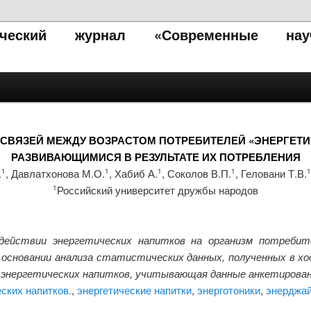
тический журнал «Современные нау
ВЯЗЕЙ МЕЖДУ ВОЗРАСТОМ ПОТРЕБИТЕЛЕЙ «ЭНЕРГЕТИ
РАЗВИВАЮЩИМИСЯ В РЕЗУЛЬТАТЕ ИХ ПОТРЕБЛЕНИЯ
.
, Давлатхонова М.О.
, Хабиб А.
, Соколов В.П.
, Геловани Т.В.
1
1
1
1
1
Российский университет дружбы народов
1
ействии энергетических напитков на организм потребит
основании анализа статистических данных, полученных в хо
 энергетических напитков, учитывающая данные анкетирован
ских напитков.
,
энергетические напитки
,
энерготоники
,
энерджа