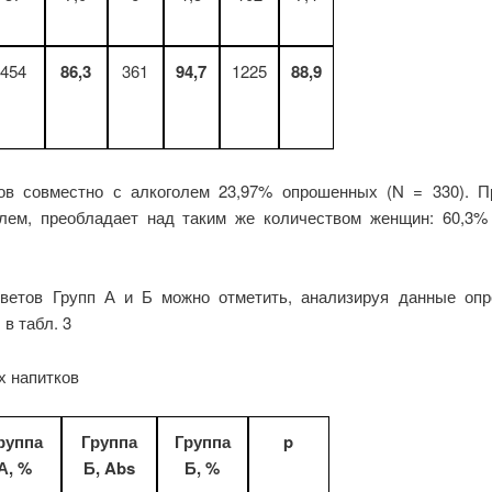
454
86,3
361
94,7
1225
88,9
ов совместно с алкоголем 23,97% опрошенных (N = 330). П
олем, преобладает над таким же количеством женщин: 60,3% 
тветов Групп А и Б можно отметить, анализируя данные опр
в табл. 3
х напитков
руппа
Группа
Группа
p
А, %
Б, Abs
Б, %