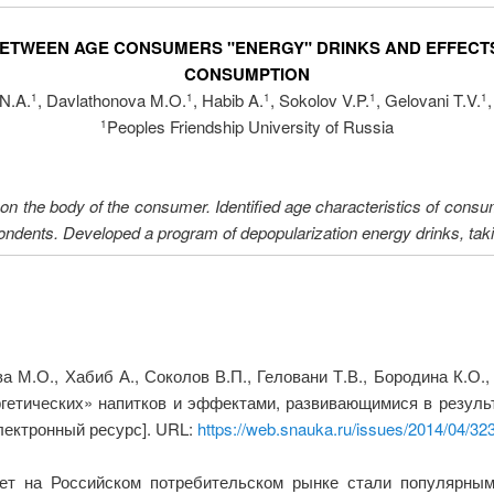
ETWEEN AGE CONSUMERS "ENERGY" DRINKS AND EFFECTS,
CONSUMPTION
 N.A.
, Davlathonova M.O.
, Habib A.
, Sokolov V.P.
, Gelovani T.V.
1
1
1
1
1
Peoples Friendship University of Russia
1
on the body of the consumer. Identified age characteristics of consu
spondents. Developed a program of depopularization energy drinks, taki
а М.О., Хабиб А., Соколов В.П., Геловани Т.В., Бородина К.О
гетических» напитков и эффектами, развивающимися в резуль
Электронный ресурс]. URL:
https://web.snauka.ru/issues/2014/04/32
ет на Российском потребительском рынке стали популярным