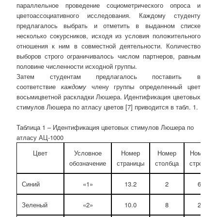
параллельное проведение социометрического опроса и
цветоассоциативного исследования. Каждому студенту
предлагалось выбрать и отметить в выданном списке
несколько сокурсников, исходя из условия положительного
отношения к ним в совместной деятельности. Количество
выборов строго ограничивалось числом партнеров, равным
половине численности исходной группы.
Затем студентам предлагалось поставить в
соответствие
каждому
члену группы определенный цвет
восьмицветной раскладки Люшера. Идентификация цветовых
стимулов Люшера по атласу цветов [7] приводится в табл. 1.
Таблица 1 – Идентификация цветовых стимулов Люшера по
атласу АЦ-1000
Цвет
Условное
Номер
Номер
Номер
обозначение
страницы
столбца
строки
Синий
«1»
13.2
2
6
Зеленый
«2»
10.0
8
2