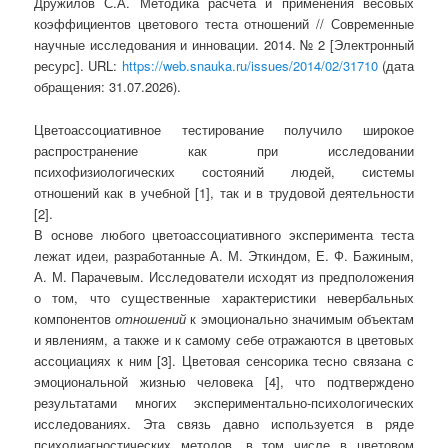
Дружилов С.А. Методика расчета и применения весовых
коэффициентов цветового теста отношений // Современные
научные исследования и инновации. 2014. № 2 [Электронный
ресурс]. URL:
https://web.snauka.ru/issues/2014/02/31710
(дата
обращения: 31.07.2026).
Цветоассоциативное тестирование получило широкое
распространение как при исследовании
психофизиологических состояний людей, системы
отношений как в учебной [1], так и в трудовой деятельности
[2].
В основе любого цветоассоциативного эксперимента теста
лежат идеи, разработанные А. М. Эткиндом, Е. Ф. Бажиным,
А. М. Парачевым. Исследователи исходят из предположения
о том, что существенные характеристики невербальных
компонентов
отношений
к эмоционально значимым объектам
и явлениям, а также и к самому себе отражаются в цветовых
ассоциациях к ним [3]. Цветовая сенсорика тесно связана с
эмоциональной жизнью человека [4], что подтверждено
результатами многих экспериментально-психологических
исследованиях. Эта связь давно используется в ряде
психодиагностических методов, в том числе в цветовом