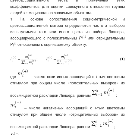
коэффициентов для оценки совокупного отношения группы
людей к эмоционально значимым объектам.
1. На основе сопоставления социометрической и
цветоассоциативной матриц определяется частота выборов
испытуемыми того или иного цвета из набора Люшера,
(+)
ассоциирующего с положительным
P
или отрицательным
i
(-)
P
отношением к оцениваемому объекту.
i
где
– число позитивных ассоциаций с
i
-тым цветовым
стимулом при общем числе «положительных выборов» из
восьмицветной раскладки Люшера, равным
;
– число негативных ассоциаций с
i
-тым цветовым
стимулом при общем числе «отрицательных выборов» из
восьмицветной раскладки Люшера, равном
;