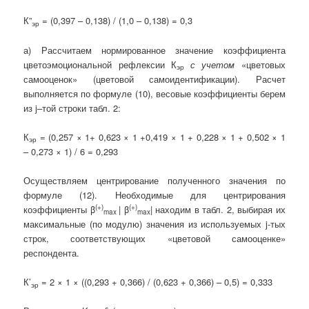
К”
= (0,397 – 0,138) / (1,0 – 0,138) = 0,3
эр
а) Рассчитаем нормированное значение коэффициента
цветоэмоциональной рефлексии К
с учетом
«цветовых
эр
самооценок» (цветовой самоидентификации). Расчет
выполняется по формуле (10), весовые коэффициенты берем
из j–той строки табл. 2:
К
= (0,257 × 1+ 0,623 × 1 +0,419 × 1 + 0,228 × 1 + 0,502 × 1
эр
– 0,273 × 1) / 6 = 0,293
Осуществляем центрирование полученного значения по
формуле (12). Необходимые для центрирования
(+)
(+)
коэффициенты
β
|
β
| находим в табл. 2, выбирая их
max
max
максимальные (по модулю) значения из используемых j-тых
строк, соответствующих «цветовой самооценке»
респондента.
К’
= 2 × 1 × ((0,293 + 0,366) / (0,623 + 0,366) – 0,5) = 0,333
эр