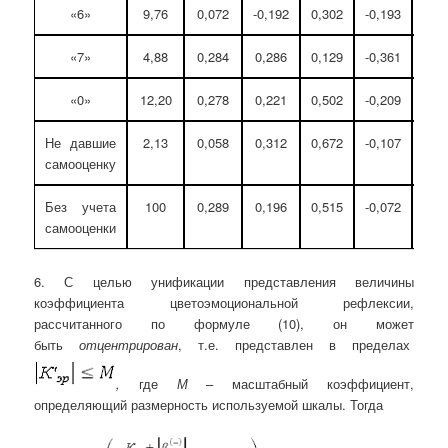
«6»
9,76
0,072
-0,192
0,302
-0,193
0,2
«7»
4,88
0,284
0,286
0,129
-0,361
-0,0
«0»
12,20
0,278
0,221
0,502
-0,209
-0,0
Не давшие
2,13
0,058
0,312
0,672
-0,107
-0,1
самооценку
Без учета
100
0,289
0,196
0,515
-0,072
-0,0
самооценки
6. С целью унификации представления величины
коэффициента цветоэмоциональной рефлексии,
рассчитанного по формуле (10), он может
быть
отцентрирован
, т.е. представлен в пределах
,
где
М
– масштабный коэффициент,
определяющий размерность используемой шкалы. Тогда