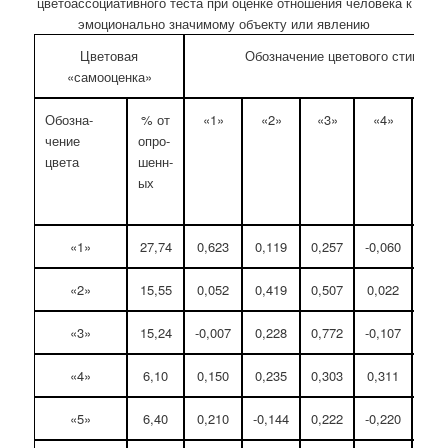
цветоассоциативного теста при оценке отношения человека к
эмоционально значимому объекту или явлению
Цветовая
Обозначение цветового стимула 
«самооценка»
Обозна-
% от
«1»
«2»
«3»
«4»
«5
чение
опро-
цвета
шенн-
ых
«1»
27,74
0,623
0,119
0,257
-0,060
-0,1
«2»
15,55
0,052
0,419
0,507
0,022
-0,1
«3»
15,24
-0,007
0,228
0,772
-0,107
-0,0
«4»
6,10
0,150
0,235
0,303
0,311
-0,0
«5»
6,40
0,210
-0,144
0,222
-0,220
0,5