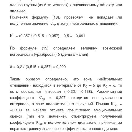
членов группы (из 6-ти человек) к оцениваемому объекту или
явлению.
Применяя формулу (13), проверяем, не попадает ли
полученное значение К’
в зону «нейтральных отношений»:
эр
K
= (0,357 / (0,515 + 0,357) – 0,5 = –0,091
0
По формуле (15) определяем величину возможной
погрешности («разброса»)
δ
(дельта малая)
δ
= 0,2 / (0,515 + 0,357) = 0,229
Таким образом определено, что зона «нейтральных
отношений» находится в интервале от K
–
δ
до K
+
δ
, то
0
0
есть составляет интервал (–0,32; +0,138). Рассчитанный
коэффициент К’
= 0,397 находится вне указанного
эр
интервала, в зоне положительных значений. Приняв К’
=
эр
+0,138 за начало отсчета
позитивных
эмоциональных
оценок (min его значение), отцентрируем полученный
коэффициент К’
в положительном диапазоне, принимая за
эр
верхнюю границу значение коэффициента, равное единице: