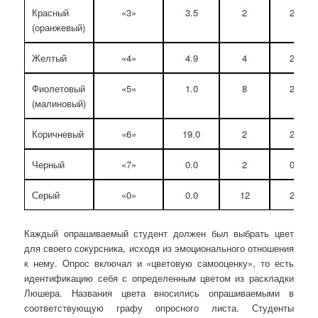
Красный
«3»
3.5
2
2
(оранжевый)
Желтый
«4»
4.9
4
2
Фиолетовый
«5»
1.0
8
2
(малиновый)
Коричневый
«6»
19.0
2
2
Черный
«7»
0.0
2
0
Серый
«0»
0.0
12
2
Каждый опрашиваемый студент должен был выбрать цвет
для своего сокурсника, исходя из эмоционального отношения
к нему. Опрос включал и «цветовую самооценку», то есть
идентификацию себя с определенным цветом из раскладки
Люшера. Названия цвета вносились опрашиваемыми в
соответствующую графу опросного листа. Студенты