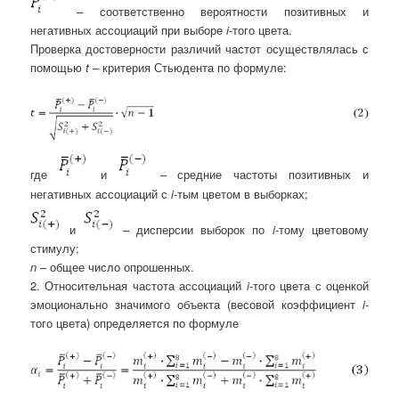
– соответственно вероятности позитивных и
негативных ассоциаций при выборе
i
-того цвета.
Проверка достоверности различий частот осуществлялась с
помощью
t
– критерия Стьюдента по формуле:
где
и
– средние частоты позитивных и
негативных ассоциаций с
i
-тым цветом в выборках;
и
– дисперсии выборок по
i
-тому цветовому
стимулу;
n
– общее число опрошенных.
2. Относительная частота ассоциаций
i
-того цвета с оценкой
эмоционально значимого объекта (весовой коэффициент
i
-
того цвета) определяется по формуле