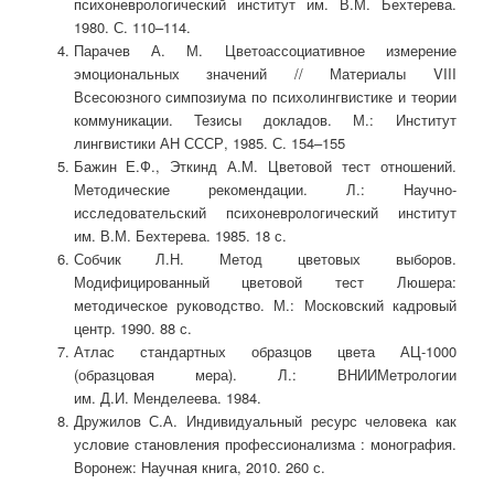
психоневрологический институт им. В.М. Бехтерева.
1980. С. 110–114.
Парачев А. М. Цветоассоциативное измерение
эмоциональных значений // Материалы VIII
Всесоюзного симпозиума по психолингвистике и теории
коммуникации. Тезисы докладов. М.: Институт
лингвистики АН СССР, 1985. С. 154–155
Бажин Е.Ф., Эткинд А.М. Цветовой тест отношений.
Методические рекомендации. Л.: Научно-
исследовательский психоневрологический институт
им. В.М. Бехтерева. 1985. 18 с.
Собчик Л.Н. Метод цветовых выборов.
Модифицированный цветовой тест Люшера:
методическое руководство. М.: Московский кадровый
центр. 1990. 88 с.
Атлас стандартных образцов цвета АЦ-1000
(образцовая мера). Л.: ВНИИМетрологии
им. Д.И. Менделеева. 1984.
Дружилов С.А. Индивидуальный ресурс человека как
условие становления профессионализма : монография.
Воронеж: Научная книга, 2010. 260 с.