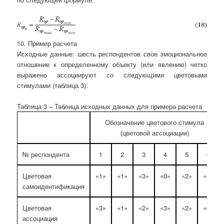
10. Пример расчета
Исходные данные: шесть респондентов свое эмоциональное
отношение к определенному объекту (или явлению) четко
выражено ассоциируют со следующими цветовыми
стимулами (таблица 3):
Таблица 3 – Таблица исходных данных для примера расчета
Обозначение цветового стимула
(цветовой ассоциации)
№ респондента
1
2
3
4
5
6
Цветовая
«1»
«1»
«3»
«0»
«2»
«4»
самоидентификация
Цветовая
«3»
«1»
«2»
«3»
«2»
«6»
ассоциация