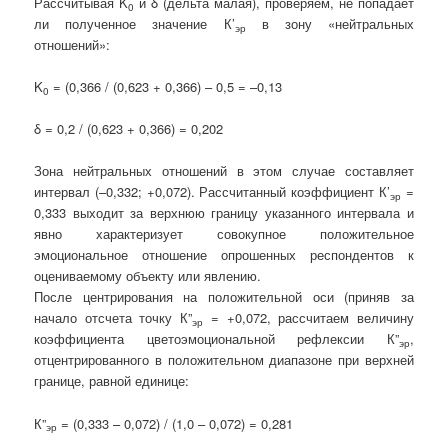
Рассчитывая K
и
δ
(дельта малая), проверяем, не попадает
0
ли полученное значение К’
в зону «нейтральных
эр
отношений»:
K
= (0,366 / (0,623 + 0,366) – 0,5 = –0,13
0
δ
= 0,2 / (0,623 + 0,366) = 0,202
Зона нейтральных отношений в этом случае составляет
интервал (–0,332; +0,072). Рассчитанный коэффициент К’
=
эр
0,333 выходит за верхнюю границу указанного интервала и
явно характеризует совокупное положительное
эмоциональное отношение опрошенных респондентов к
оцениваемому объекту или явлению.
После центрирования на положительной оси (приняв за
начало отсчета точку К”
= +0,072, рассчитаем величину
эр
коэффициента цветоэмоциональной рефлексии К”
,
эр
отцентрированного в положительном диапазоне при верхней
границе, равной единице:
К”
= (0,333 – 0,072) / (1,0 – 0,072) = 0,281
эр