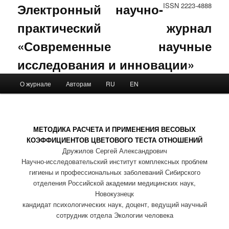
Электронный научно-
ISSN 2223-4888
практический журнал
«Современные научные
исследования и инновации»
Main menu
О журнале
Авторам
RU
EN
Skip to primary content
Skip to secondary content
МЕТОДИКА РАСЧЕТА И ПРИМЕНЕНИЯ ВЕСОВЫХ
КОЭФФИЦИЕНТОВ ЦВЕТОВОГО ТЕСТА ОТНОШЕНИЙ
Дружилов Сергей Александрович
Научно-исследовательский институт комплексных проблем
гигиены и профессиональных заболеваний Сибирского
отделения Российской академии медицинских наук,
Новокузнецк
кандидат психологических наук, доцент, ведущий научный
сотрудник отдела Экологии человека