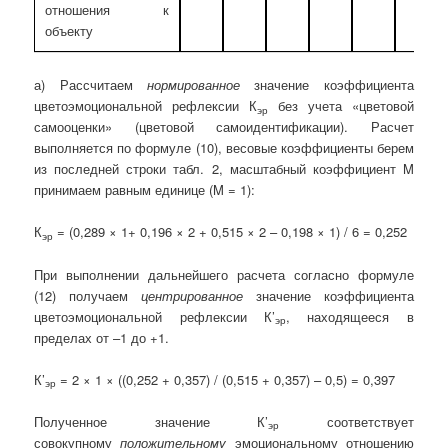
отношения к
объекту
а) Рассчитаем
нормированное
значение коэффициента
цветоэмоциональной рефлексии К
без учета «цветовой
эр
самооценки» (цветовой самоидентификации). Расчет
выполняется по формуле (10), весовые коэффициенты берем
из последней строки табл. 2, масштабный коэффициент M
принимаем равным единице (M = 1):
К
= (0,289 × 1+ 0,196 × 2 + 0,515 × 2 – 0,198 × 1) / 6 = 0,252
эр
При выполнении дальнейшего расчета согласно формуле
(12) получаем
центрированное
значение коэффициента
цветоэмоциональной рефлексии К’
, находящееся в
эр
пределах от –1 до +1.
К’
= 2 × 1 × ((0,252 + 0,357) / (0,515 + 0,357) – 0,5) = 0,397
эр
Полученное значение К’
соответствует
эр
совокупному
положительному
эмоциональному отношению