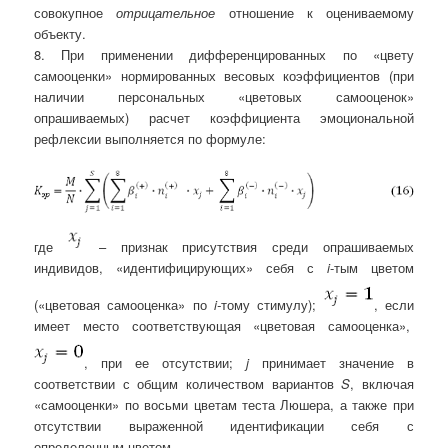
совокупное
отрицательное
отношение к оцениваемому
объекту.
8. При применении дифференцированных по «цвету
самооценки» нормированных весовых коэффициентов (при
наличии персональных «цветовых самооценок»
опрашиваемых) расчет коэффициента эмоциональной
рефлексии выполняется по формуле:
где
– признак присутствия среди опрашиваемых
индивидов, «идентифицирующих» себя с
i
-тым цветом
(«цветовая самооценка» по
i-
тому стимулу);
, если
имеет место соответствующая «цветовая самооценка»,
, при ее отсутствии;
j
принимает значение в
соответствии с общим количеством вариантов
S
, включая
«самооценки» по восьми цветам теста Люшера, а также при
отсутствии выраженной идентификации себя с
определенным цветом.