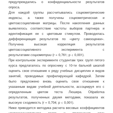
предупреждались о конфиденциальности результатов
опроса.
Для каждой группы рассчитывались социометрические
индексы, а также получены социометрическая и
цветоассоциативная матрицы. После накопления данных
выявлялось соответствие частоты выборов партнера и
идентификация ее с цветовым стимулом. Проводилась
дифференциация результатов по «цвету самооценки».
Получена высокая корреляция результатов
цветоассоциативного эксперимента с
результатами
социометрии
(r = 0,761; p < 0,001).
При контрольном эксперименте студентам трех групп пятого
курса предлагалось по опроснику с 10-ти бальной шкалой
оценить свое отношение к ряду учебных дисциплин и видов
занятий, проводимых профилирующей кафедрой. Затем
было предложено вновь оценить свое отношение к
указанным видам учебной деятельности, ассоциируя его с
определенным цветом теста Люшера. Обработка
результатов, полученных двумя методами, показала их
высокую сходимость (r = 0,704; p < 0,001).
Ниже приводится методика расчета весовых коэффициентов
цветоассоциативного теста и применения этих