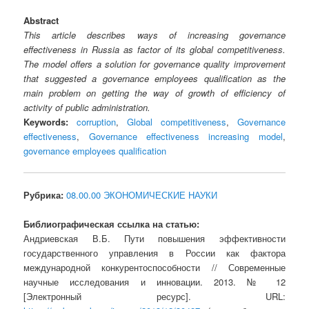
Abstract
This article describes ways of increasing governance
effectiveness in Russia as factor of its global competitiveness.
The model offers a solution for governance quality improvement
that suggested a governance employees qualification as the
main problem on getting the way of growth of efficiency of
activity of public administration.
Keywords:
corruption
,
Global competitiveness
,
Governance
effectiveness
,
Governance effectiveness increasing model
,
governance employees qualification
Рубрика:
08.00.00 ЭКОНОМИЧЕСКИЕ НАУКИ
Библиографическая ссылка на статью:
Андриевская В.Б. Пути повышения эффективности
государственного управления в России как фактора
международной конкурентоспособности // Современные
научные исследования и инновации. 2013. № 12
[Электронный ресурс]. URL: