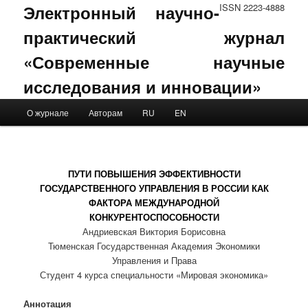
Электронный научно-
ISSN 2223-4888
практический журнал
«Современные научные
исследования и инновации»
Main menu
О журнале
Авторам
RU
EN
Skip to primary content
Skip to secondary content
ПУТИ ПОВЫШЕНИЯ ЭФФЕКТИВНОСТИ
ГОСУДАРСТВЕННОГО УПРАВЛЕНИЯ В РОССИИ КАК
ФАКТОРА МЕЖДУНАРОДНОЙ
КОНКУРЕНТОСПОСОБНОСТИ
Андриевская Виктория Борисовна
Тюменская Государственная Академия Экономики
Управления и Права
Студент 4 курса специальности «Мировая экономика»
Аннотация