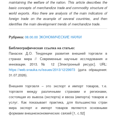
maintaining the welfare of the nation. This article describes the
basic concepts of merchandize trade and commodity structure of
world exports. Also there are analysis of the main indicators of
foreign trade on the example of several countries, and then
identifies the main development trends of merchandize trade.
Рубрика:
08.00.00 ЭКОНОМИЧЕСКИЕ НАУКИ
Библиографическая ссылка на статью:
Панасюк Д.О. Тенденции развития внешней торговли в
странах мира // Современные научные исследования и
инновации. 2013. № 12 [Электронный ресурс]. URL:
https://web.snauka.ru/issues/2013/12/29973
(дата обращения:
31.07.2026).
Внешняя торговля – это экспорт и импорт товаров, т.е.
торговля между различными странами и регионами,
состоящая из вывоза (экспорта) и ввоза (импорта) товаров и
услуг. Как показывает практика, для большинства стран
мира экспорт и импорт товаров являются основными
формами внешнеэкономических связей [1, с.52]