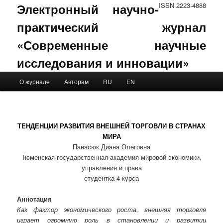
Электронный научно-
ISSN 2223-4888
практический журнал
«Современные научные
исследования и инновации»
Main menu
О журнале
Авторам
RU
EN
Skip to primary content
Skip to secondary content
ТЕНДЕНЦИИ РАЗВИТИЯ ВНЕШНЕЙ ТОРГОВЛИ В СТРАНАХ
МИРА
Панасюк Диана Олеговна
Тюменская государственная академия мировой экономики,
управления и права
студентка 4 курса
Аннотация
Как фактор экономического роста, внешняя торговля
играет огромную роль в становлении и развитии