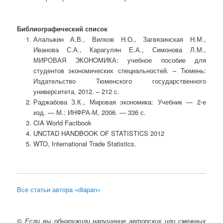
Библиографический список
Алалыкин А.В., Вилков Н.О., Загвязинская Н.М.,
Иванова С.А., Карагулян Е.А., Симонова Л.М.,
МИРОВАЯ ЭКОНОМИКА: учебное пособие для
студентов экономических специальностей. – Тюмень:
Издательство Тюменского государственного
университета, 2012. – 212 с.
Раджабова З.К., Мировая экономика: Учебник — 2-е
изд. — М.: ИНФРА-М, 2006. — 336 с.
CIA World Factbook
UNCTAD HANDBOOK OF STATISTICS 2012
WTO, International Trade Statistics.
Все статьи автора «diapan»
©
Если вы обнаружили нарушение авторских или смежных