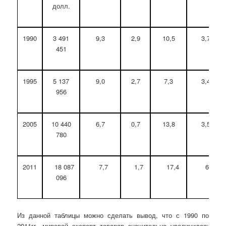
долл.
1990
3 491
9,3
2,9
10,5
3,7
451
1995
5 137
9,0
2,7
7,3
3,4
956
2005
10 440
6,7
0,7
13,8
3,5
780
2011
18 087
7,7
1,7
17,4
6,7
096
Из данной таблицы можно сделать вывод, что с 1990 по
2011гг. мировой экспорт товаров значительно увеличился: