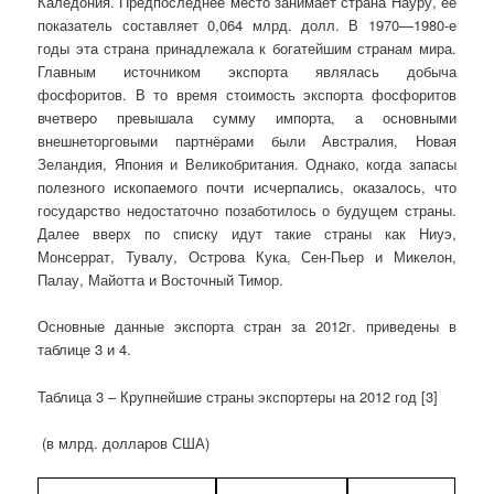
Каледония. Предпоследнее место занимает страна Науру, ее
показатель составляет 0,064 млрд. долл. В 1970—1980-е
годы эта страна принадлежала к богатейшим странам мира.
Главным источником экспорта являлась добыча
фосфоритов. В то время стоимость экспорта фосфоритов
вчетверо превышала сумму импорта, а основными
внешнеторговыми партнёрами были Австралия, Новая
Зеландия, Япония и Великобритания. Однако, когда запасы
полезного ископаемого почти исчерпались, оказалось, что
государство недостаточно позаботилось о будущем страны.
Далее вверх по списку идут такие страны как Ниуэ,
Монсеррат, Тувалу, Острова Кука, Сен-Пьер и Микелон,
Палау, Майотта и Восточный Тимор.
Основные данные экспорта стран за 2012г. приведены в
таблице 3 и 4.
Таблица 3 – Крупнейшие страны экспортеры на 2012 год [3]
(в млрд. долларов США)