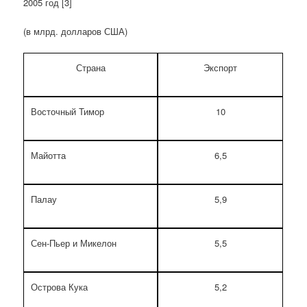
2005 год [3]
(в млрд. долларов США)
Страна
Экспорт
Восточный Тимор
10
Майотта
6,5
Палау
5,9
Сен-Пьер и Микелон
5,5
Острова Кука
5,2