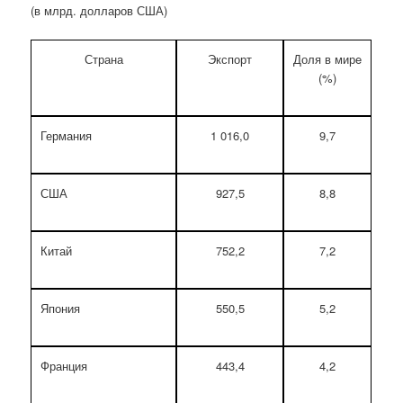
(в млрд. долларов США)
Страна
Экспорт
Доля в мирe
(%)
Германия
1 016,0
9,7
США
927,5
8,8
Китай
752,2
7,2
Япония
550,5
5,2
Франция
443,4
4,2