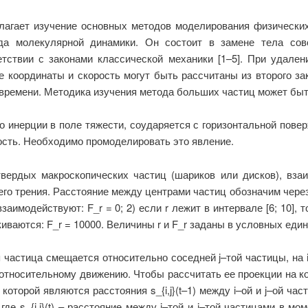
лагает изучение основных методов моделирования физических
ода молекулярной динамики. Он состоит в замене тела сов
ствии с законами классической механики [1–5]. При удален
е координаты и скорость могут быть рассчитаны из второго за
времени. Методика изучения метода больших частиц может быт
о инерции в поле тяжести, соударяется с горизонтальной повер
ость. Необходимо промоделировать это явление.
вердых макроскопических частиц (шариков или дисков), вз
его трения. Расстояние между центрами частиц обозначим через
 взаимодействуют: F_r = 0; 2) если r лежит в интервале [6; 10]
алкиваются: F_r = 10000. Величины r и F_r заданы в условных еди
я частица смещается относительно соседней j–той частицы, на i
относительному движению. Чтобы рассчитать ее проекции на ко
торой являются расстояния s_{i,j}(t–1) между i–ой и j–ой част
)/dt, где s_{i,j}(t) – расстояние между i–той и j–той частицами в 