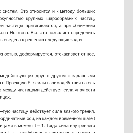
 систем. Это относится и к методу больших
окупностью крупных шарообразных частиц,
ии частицы притягиваются, а при сближении
кона Ньютона. Все это позволяет определить
ь сведена к решению следующих задач.
хностью, деформируется, отскакивает от нее,
аимодействующих друг с другом с заданными
 r. Проекцию F_r силы взаимодействия на ось
, то между частицами действует сила упругости
ницах.
–тую частицу действует сила вязкого трения.
ординатные оси, на каждом временном шаге t
ицами в момент t – 1. Тогда сила внутреннего
момент t, r – коэффициент внутреннего трения, а