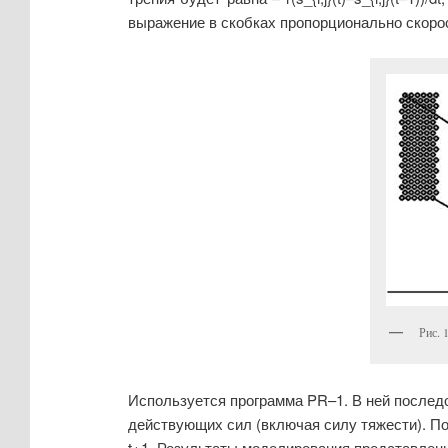
выражение в скобках пропорционально скорос
Рис. 
Используется программа PR–1. В ней послед
действующих сил (включая силу тяжести). П
t+1. Результаты моделирования представлены 