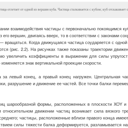
стица отлетает от одной из вершин куба. Частица сталкивается с кубом; куб отскакивает 
вании взаимодействия частицы с первоначально покоящимся ку
 из его вершин, двигаясь вверх, то в соответствии с законами с
 –– вращаться. Когда движущаяся частица соударяется с одно
тся (рис. 2.2). На рисунках также показаны траектории движ
о увеличить коэффициенты в выражении для силы упругости
 изменяется знак вертикальной проекции скорости.
а за левый конец, а правый конец нагружен. Центральная ч
и, разрушение и движение ее частей. Все точки балки перем
тиц шарообразной формы, расположенных в плоскости XOY и
ри относительном движении частиц возникает сила вязкого т
среднего; частицы, расположенные вблизи правого конца име
ствием силы тяжести балка деформируется, разламывается на 