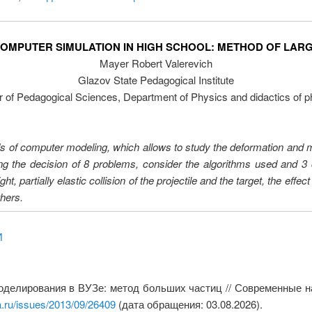
COMPUTER SIMULATION IN HIGH SCHOOL: METHOD OF LARG
Mayer Robert Valerevich
Glazov State Pedagogical Institute
r of Pedagogical Sciences, Department of Physics and didactics of p
ds of computer modeling, which allows to study the deformation and 
wing the decision of 8 problems, consider the algorithms used and
, partially elastic collision of the projectile and the target, the effect 
thers.
И
оделирования в ВУЗе: метод больших частиц // Современные н
a.ru/issues/2013/09/26409
(дата обращения: 03.08.2026).