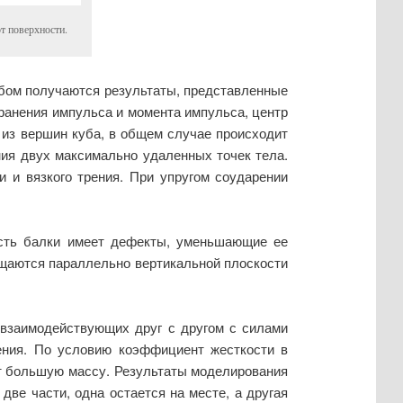
от поверхности.
бом получаются результаты, представленные
охранения импульса и момента импульса, центр
й из вершин куба, в общем случае происходит
ения двух максимально удаленных точек тела.
 и вязкого трения. При упругом соударении
асть балки имеет дефекты, уменьшающие ее
ещаются параллельно вертикальной плоскости
 взаимодействующих друг с другом с силами
рения. По условию коэффициент жесткости в
ют большую массу. Результаты моделирования
две части, одна остается на месте, а другая