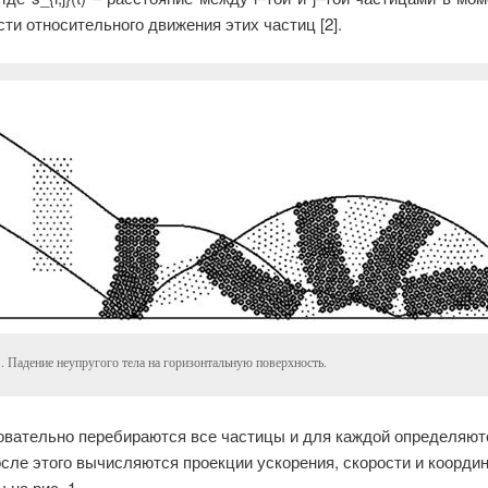
ти относительного движения этих частиц [2].
1. Падение неупругого тела на горизонтальную поверхность.
овательно перебираются все частицы и для каждой определяю
осле этого вычисляются проекции ускорения, скорости и коорд
на рис. 1.