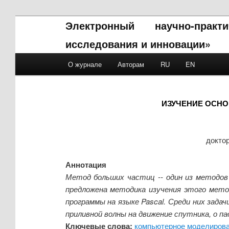
Электронный научно-прак
исследования и инновации»
Main menu
О журнале
Авторам
RU
EN
Skip to primary content
Skip to secondary content
ИЗУЧЕНИЕ ОСНО
докто
Аннотация
Метод больших частиц -- один из методо
предложена методика изучения этого мето
программы на языке Pascal. Среди них зада
приливной волны на движение спутника, о па
Ключевые слова:
компьютерное моделиров