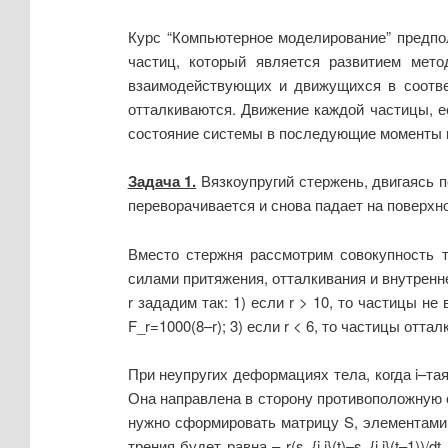
Курс “Компьютерное моделирование” предпо
частиц, который является развитием мет
взаимодействующих и движущихся в соответ
отталкиваются. Движение каждой частицы, е
состояние системы в последующие моменты 
Задача 1.
Вязкоупругий стержень, двигаясь п
переворачивается и снова падает на поверхн
Вместо стержня рассмотрим совокупность т
силами притяжения, отталкивания и внутренн
r зададим так: 1) если r > 10, то частицы не
F_r=1000(8–r); 3) если r < 6, то частицы отт
При неупругих деформациях тела, когда i–та
Она направлена в сторону противоположную 
нужно сформировать матрицу S, элементами ко
трения будет равна – r(s_{i,j}(t)–s_{i,j}(t–1)