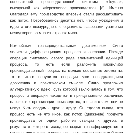
основателей производственной системы «Toyota»,
именуемой как «бережливое производство» [8]. Именно
благодаря ему производство впервые стали рассматривать
как поток. Потребовались десятки лет, чтобы убеждения и
идеи этого незаурядного специалиста завоевали уважение
менеджеров во многих странах мира.
Важнейшим трансцендентальным достижением Синго
является дифференциация процесса и операции. Прежде
операция считалась своего рода элементарной единицей
процесса, то есть если разложить какой-либо
производственный процесс на мелкие составные элементы,
то в итоге получится операция уже неподдающаяся
дроблению в практическом смысле. Синго предложил
альтернативную идею, суть которой заключалась в том, что
процесс и операции находятся в принципиально различных
плоскостях организации производства, в связи с чем, они не
могут быть сводимы друг к другу. Он сделал вывод, что
процесс есть не что иное, как поток (движение) продукта
производства от одной рабочей станции к другой, в
результате которого исходное сырье трансформируется в
готовую продукцию; а операция – есть самостоятельный этап