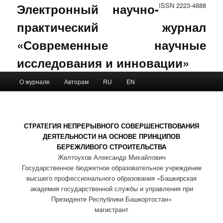
Электронный научно-
ISSN 2223-4888
практический журнал
«Современные научные
исследования и инновации»
Main menu
О журнале
Авторам
RU
EN
Skip to primary content
Skip to secondary content
СТРАТЕГИЯ НЕПРЕРЫВНОГО СОВЕРШЕНСТВОВАНИЯ
ДЕЯТЕЛЬНОСТИ НА ОСНОВЕ ПРИНЦИПОВ
БЕРЕЖЛИВОГО СТРОИТЕЛЬСТВА
Желтоухов Александр Михайлович
Государственное бюджетное образовательное учреждение
высшего профессионального образования «Башкирская
академия государственной службы и управления при
Президенте Республики Башкортостан»
магистрант