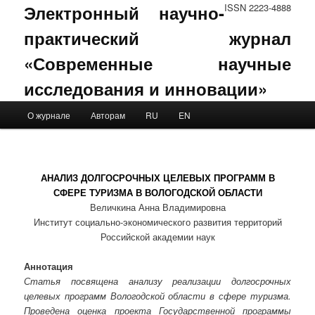
Электронный научно-
ISSN 2223-4888
практический журнал
«Современные научные
исследования и инновации»
Main menu
О журнале
Авторам
RU
EN
Skip to primary content
Skip to secondary content
АНАЛИЗ ДОЛГОСРОЧНЫХ ЦЕЛЕВЫХ ПРОГРАММ В
СФЕРЕ ТУРИЗМА В ВОЛОГОДСКОЙ ОБЛАСТИ
Величкина Анна Владимировна
Институт социально-экономического развития территорий
Российской академии наук
Аннотация
Статья посвящена анализу реализации долгосрочных
целевых программ Вологодской области в сфере туризма.
Проведена оценка проекта Государственной программы