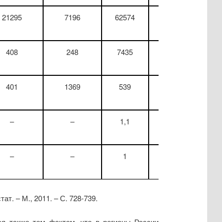
21295
7196
62574
11258
408
248
7435
19809
401
1369
539
10117
–
–
1,1
42,9
–
–
1
70
т. – М., 2011. – С. 728-739.
ся также тем фактом, что в регионы России