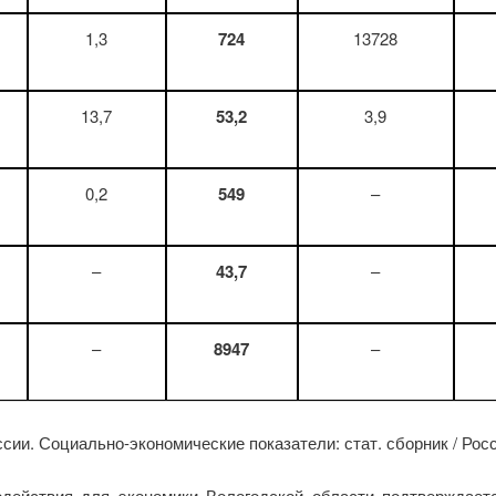
1,3
724
13728
13,7
53,2
3,9
0,2
549
–
–
43,7
–
–
8947
–
ии. Социально-экономические показатели: стат. сборник / Росста
действия для экономики Вологодской области подтверждает