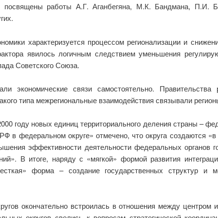
посвящены работы А.Г. Аганбегяна, М.К. Бандмана, П.И. Бу
гих.
ономики характеризуется процессом регионализации и снижен
фактора явилось логичным следствием уменьшения регулиру
пада Советского Союза.
али экономические связи самостоятельно. Правительства 
такого типа межрегиональные взаимодействия связывали регионы
000 году новых единиц территориального деления страны – фед
РФ в федеральном округе» отмечено, что округа создаются «в
ышения эффективности деятельности федеральных органов г
ий». В итоге, наряду с «мягкой» формой развития интегра
жесткая» форма – создание государственных структур и м
ругов окончательно встроилась в отношения между центром и 
ьных округов свелись к вопросам стратегической координац