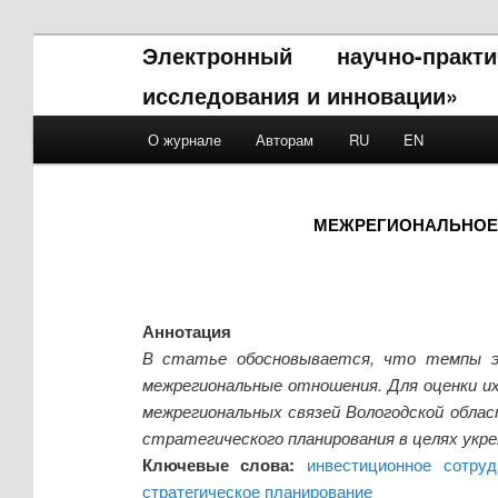
Электронный научно-прак
исследования и инновации»
Main menu
О журнале
Авторам
RU
EN
Skip to primary content
Skip to secondary content
МЕЖРЕГИОНАЛЬНОЕ 
Аннотация
В статье обосновывается, что темпы эк
межрегиональные отношения. Для оценки их
межрегиональных связей Вологодской обла
стратегического планирования в целях укр
Ключевые слова:
инвестиционное сотруд
стратегическое планирование