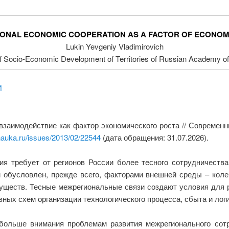
IONAL ECONOMIC COOPERATION AS A FACTOR OF ECONO
Lukin Yevgeniy Vladimirovich
 of Socio-Economic Development of Territories of Russian Academy o
И
взаимодействие как фактор экономического роста // Современн
nauka.ru/issues/2013/02/22544
(дата обращения: 31.07.2026).
я требует от регионов России более тесного сотрудничества
м обусловлен, прежде всего, факторами внешней среды – коле
уществ. Тесные межрегиональные связи создают условия для р
ных схем организации технологического процесса, сбыта и логи
больше внимания проблемам развития межрегионального сотр