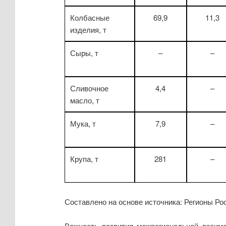
Колбасные
69,9
11,3
изделия, т
Сыры, т
–
–
Сливочное
4,4
–
масло, т
Мука, т
7,9
–
Крупа, т
281
–
Составлено на основе источника: Регионы Росс
Важность развития межрегиональной взаимо