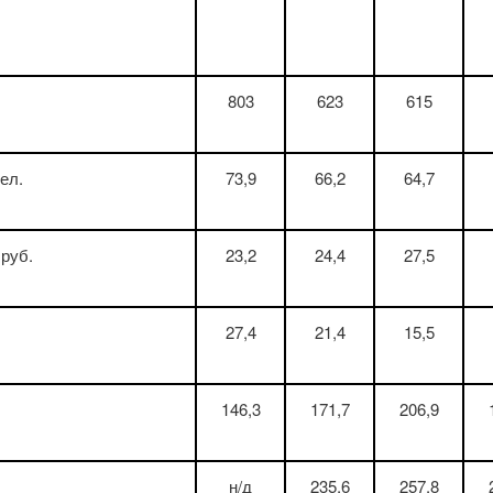
803
623
615
ел.
73,9
66,2
64,7
руб.
23,2
24,4
27,5
27,4
21,4
15,5
146,3
171,7
206,9
н/д
235,6
257,8