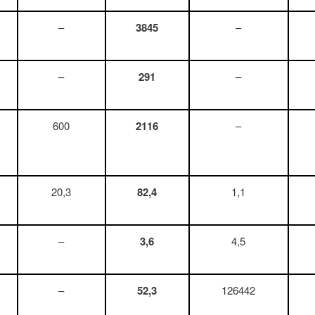
–
3845
–
–
291
–
600
2116
–
20,3
82,4
1,1
–
3,6
4,5
–
52,3
126442