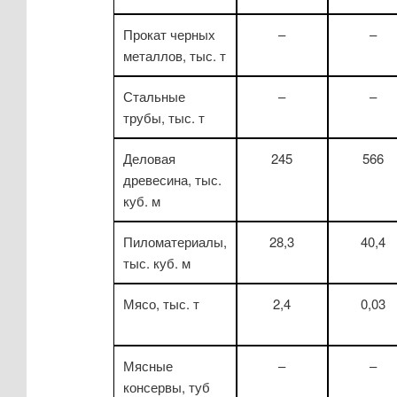
Прокат черных
–
–
металлов, тыс. т
Стальные
–
–
трубы, тыс. т
Деловая
245
566
древесина, тыс.
куб. м
Пиломатериалы,
28,3
40,4
тыс. куб. м
Мясо, тыс. т
2,4
0,03
Мясные
–
–
консервы, туб