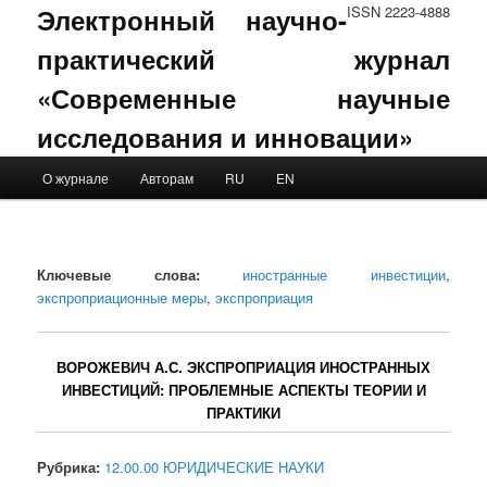
Электронный научно-
ISSN 2223-4888
практический журнал
«Современные научные
исследования и инновации»
Main menu
О журнале
Авторам
RU
EN
Skip to primary content
Skip to secondary content
Ключевые слова:
иностранные инвестиции
,
экспроприационные меры
,
экспроприация
ВОРОЖЕВИЧ А.С. ЭКСПРОПРИАЦИЯ ИНОСТРАННЫХ
ИНВЕСТИЦИЙ: ПРОБЛЕМНЫЕ АСПЕКТЫ ТЕОРИИ И
ПРАКТИКИ
Рубрика:
12.00.00 ЮРИДИЧЕСКИЕ НАУКИ