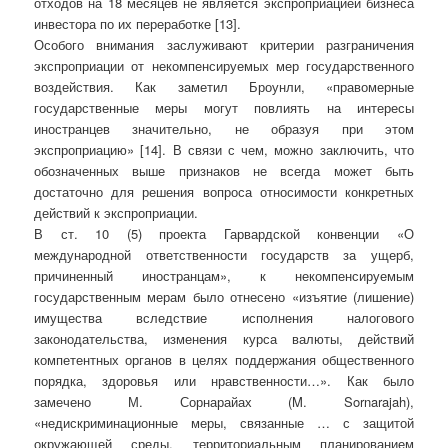
отходов на 18 месяцев не является экспроприацией бизнеса
инвестора по их переработке [13].
Особого внимания заслуживают критерии разграничения
экспроприации от некомпенсируемых мер государственного
воздействия. Как заметил Броунли, «правомерные
государственные меры могут повлиять на интересы
иностранцев значительно, не образуя при этом
экспроприацию» [14]. В связи с чем, можно заключить, что
обозначенных выше признаков не всегда может быть
достаточно для решения вопроса относимости конкретных
действий к экспроприации.
В ст. 10 (5) проекта Гарвардской конвенции «О
международной ответственности государств за ущерб,
причиненный иностранцам», к некомпенсируемым
государственным мерам было отнесено «изъятие (лишение)
имущества вследствие исполнения налогового
законодательства, изменения курса валюты, действий
компетентных органов в целях поддержания общественного
порядка, здоровья или нравственности…». Как было
замечено М. Сорнарайах (M. Sornarajah),
«недискриминационные меры, связанные … с защитой
окружающей среды, территориальным планированием