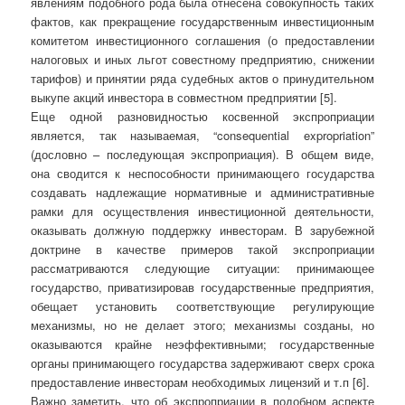
явлениям подобного рода была отнесена совокупность таких
фактов, как прекращение государственным инвестиционным
комитетом инвестиционного соглашения (о предоставлении
налоговых и иных льгот совестному предприятию, снижении
тарифов) и принятии ряда судебных актов о принудительном
выкупе акций инвестора в совместном предприятии [5].
Еще одной разновидностью косвенной экспроприации
является, так называемая, “consequential expropriation”
(дословно – последующая экспроприация). В общем виде,
она сводится к неспособности принимающего государства
создавать надлежащие нормативные и административные
рамки для осуществления инвестиционной деятельности,
оказывать должную поддержку инвесторам. В зарубежной
доктрине в качестве примеров такой экспроприации
рассматриваются следующие ситуации: принимающее
государство, приватизировав государственные предприятия,
обещает установить соответствующие регулирующие
механизмы, но не делает этого; механизмы созданы, но
оказываются крайне неэффективными; государственные
органы принимающего государства задерживают сверх срока
предоставление инвесторам необходимых лицензий и т.п [6].
Важно заметить, что об экспроприации в подобном аспекте