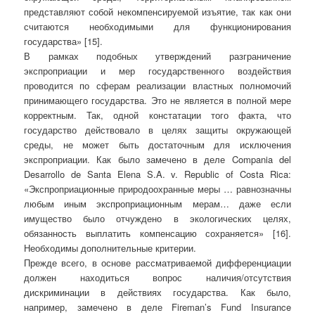
представляют собой некомпенсируемой изъятие, так как они
считаются необходимыми для функционирования
государства» [15].
В рамках подобных утверждений разграничение
экспроприации и мер государственного воздействия
проводится по сферам реализации властных полномочий
принимающего государства. Это не является в полной мере
корректным. Так, одной констатации того факта, что
государство действовало в целях защиты окружающей
среды, не может быть достаточным для исключения
экспроприации. Как было замечено в деле Compania del
Desarrollo de Santa Elena S.A. v. Republic of Costa Rica:
«Экспроприационные природоохранные меры … равнозначны
любым иным экспроприационным мерам… даже если
имущество было отчуждено в экологических целях,
обязанность выплатить компенсацию сохраняется» [16].
Необходимы дополнительные критерии.
Прежде всего, в основе рассматриваемой дифференциации
должен находиться вопрос наличия/отсутствия
дискриминации в действиях государства. Как было,
например, замечено в деле Fireman’s Fund Insurance