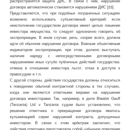
распространятся защита ДИС. В связи с чем, нарушение
договора автоматически становится нарушением ДИС [23].
Представляется, что при подобных пограничных ситуациях
возможно использовать субъективный критерий: если
неисполнение государством договора имеет целью лишение
инвестора имущества, то следует однозначно говорить об
экспроприации. В ином случае, речь, скорее всего, должна
идти об обычном нарушении договора. Важным объективным
индикатором экспроприации, при этом, должно выступать
наличие наряду с непосредственными договорными
нарушениями иных сугубо публичных действий государства:
отмена в отношении инвестора льгот, отказ в доступе к
правосудию и т.п.
С другой стороны, действия государства должны относиться
к поведению обычной контрактной стороны в тех случаях,
когда они являются ответными мерами на нарушение
договора инвесторами. Так, например, в деле Biwater Gauff
(Tanzania) Ltd v Tanzania судом было установлено, что
решение ответчика о прекращении договора явилось
кульминацией серии нарушений контракта, допущенных
инвестором. В связи с этим арбитраж заключил, что
действия ответчика представляли собой «обычное поведение