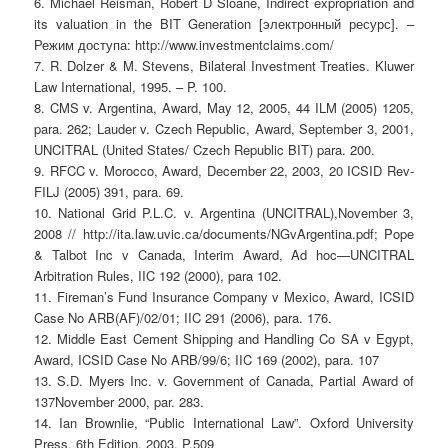
6. Michael Reisman, Robert D Sloane, Indirect expropriation and
its valuation in the BIT Generation [электронный ресурс]. –
Режим доступа: http://www.investmentclaims.com/
7. R. Dolzer & M. Stevens, Bilateral Investment Treaties. Kluwer
Law International, 1995. – P. 100.
8. CMS v. Argentina, Award, May 12, 2005, 44 ILM (2005) 1205,
para. 262; Lauder v. Czech Republic, Award, September 3, 2001,
UNCITRAL (United States/ Czech Republic BIT) para. 200.
9. RFCC v. Morocco, Award, December 22, 2003, 20 ICSID Rev-
FILJ (2005) 391, para. 69.
10. National Grid P.L.C. v. Argentina (UNCITRAL),November 3,
2008 // http://ita.law.uvic.ca/documents/NGvArgentina.pdf; Pope
& Talbot Inc v Canada, Interim Award, Ad hoc—UNCITRAL
Arbitration Rules, IIC 192 (2000), para 102.
11. Fireman’s Fund Insurance Company v Mexico, Award, ICSID
Case No ARB(AF)/02/01; IIC 291 (2006), para. 176.
12. Middle East Cement Shipping and Handling Co SA v Egypt,
Award, ICSID Case No ARB/99/6; IIC 169 (2002), para. 107
13. S.D. Myers Inc. v. Government of Canada, Partial Award of
137November 2000, par. 283.
14. Ian Brownlie, “Public International Law”. Oxford University
Press, 6th Edition, 2003. P.509