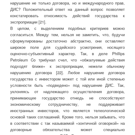
нарушение не только договора, но и международного прав,
ДИС? Положительный ответ на данный вопрос позволяет
констатировать относимость действий государства к
экспроприации [21].
В целом, с выделением подобных критериев можно
согласиться. Между тем, нельзя не заметить, что, будучи
сформулированы достаточно абстрактно, они оставляют
широкое поле для судейского усмотрения, носящего
оценочно-субъективный характер. Так, в деле Phillips
Petroleum Co трибунал счел, что «обжалуемые действия
подходят ближе» к экспроприации, нежели обычному
нарушению договора [22]. Любое нарушение договора
государства с инвестором может с той или иной степенью
условности быть «подведено» под нарушение ДИС. Так,
уклоняясь от надлежащего осуществления договора,
принимающее государство отнюдь не способствуют
экономическому сотрудничеству, не поддерживает
иностранных инвесторов, что является телеологической
основой таких соглашений. Кроме того, нельзя забывать, что
в соответствии с так называемой «зонтичной оговоркой» на
договорные обязательства может специально