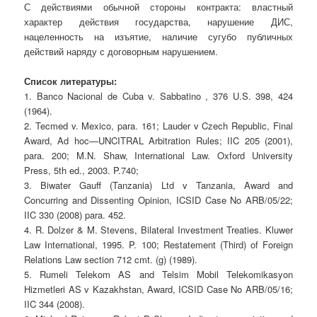
С действиями обычной стороны контракта: властный
характер действия государства, нарушение ДИС,
нацеленность на изъятие, наличие сугубо публичных
действий наряду с договорным нарушением.
Список литературы:
1. Banco Nacional de Cuba v. Sabbatino , 376 U.S. 398, 424
(1964).
2. Tecmed v. Mexico, para. 161; Lauder v Czech Republic, Final
Award, Ad hoc—UNCITRAL Arbitration Rules; IIC 205 (2001),
para. 200; M.N. Shaw, International Law. Oxford University
Press, 5th ed., 2003. P.740;
3. Biwater Gauff (Tanzania) Ltd v Tanzania, Award and
Concurring and Dissenting Opinion, ICSID Case No ARB/05/22;
IIC 330 (2008) para. 452.
4. R. Dolzer & M. Stevens, Bilateral Investment Treaties. Kluwer
Law International, 1995. P. 100; Restatement (Third) of Foreign
Relations Law section 712 cmt. (g) (1989).
5. Rumeli Telekom AS and Telsim Mobil Telekomikasyon
Hizmetleri AS v Kazakhstan, Award, ICSID Case No ARB/05/16;
IIC 344 (2008).