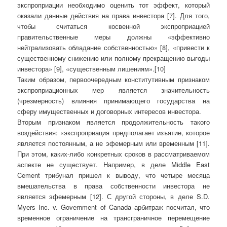
экспроприации необходимо оценить тот эффект, который
оказали данные действия на права инвестора [7]. Для того,
чтобы считаться косвенной экспроприацией
правительственные меры должны «эффективно
нейтрализовать обладание собственностью» [8], «привести к
существенному снижению или полному прекращению выгоды
инвестора» [9], «существенным лишениям».[10]
Таким образом, первоочередным конститутивным признаком
экспроприационных мер является значительность
(чрезмерность) влияния принимающего государства на
сферу имущественных и договорных интересов инвестора.
Вторым признаком является продолжительность такого
воздействия: «экспроприация предполагает изъятие, которое
является постоянным, а не эфемерным или временным [11].
При этом, каких-либо конкретных сроков в рассматриваемом
аспекте не существует. Например, в деле Middle East
Cement трибунал пришел к выводу, что четыре месяца
вмешательства в права собственности инвестора не
является эфемерным [12]. С другой стороны, в деле S.D.
Myers Inc. v. Government of Canada арбитраж посчитал, что
временное ограничение на трансграничное перемещение