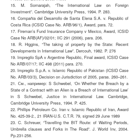
15. M. Sornarajah, “The International Law on Foreign
Investment”. Cambridge University Press, 1994. P. 283.
16. Compañia del Desarrollo de Santa Elena S.A. v. Republic of
Costa Rica (ICSID Case No. ARB/96/1), Award, para. 72.
17. Fireman’s Fund Insurance Company v Mexico, Award, ICSID
Case No ARB(AF)/02/01; IIC 291 (2006), para. 206.
18. R. Higgins, “The taking of property by the State: Recent
Developments in International Law”. Dercouh, 1982. P. 276
19. Impregilo SpA v Argentine Republic, Final award, ICSID Case
No ARB/07/17; IIC 498 (2011) para. 270.
20. Impregilo S.p.A. v. Islamic Republic of Pakistan (ICSID Case
No. ARB/03/3), Decision on Jurisdiction of 2005, paras. 260–261.
21. См., например: S Schwebel, ‘On Whether the Breach by a
State of a Contract with an Alien is a Breach of International Law’
in S Schwebel, Justice in International Law. Cambridge,
Cambridge University Press, 1994. P. 425.
22. Phillips Petroleum Co. Iran v. Islamic Republic of Iran, Award
No. 425-39-2., 21 IRAN-U.S. C.T.R. 79, signed 29 June 1989
23. C. Schreuer, “Travelling the BIT Route: of Waiting Periods,
Umbrella clauses and Forks in The Road”. J. World Inv, 2004.
Pp.231-256.