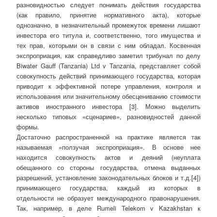
разновидностью следует понимать действия государства
(как правило, принятие нормативного акта), которые
однозначно, в незначительный промежуток времени лишают
инвестора его титула и, соответственно, того имущества и
тех прав, которыми он в связи с ним обладал. Косвенная
экспроприация, как справедливо заметил трибунал по делу
Biwater Gauff (Tanzania) Ltd v Tanzania, представляет собой
совокупность действий принимающего государства, которая
приводит к эффективной потере управления, контроля и
использования или значительному обесцениванию стоимости
активов иностранного инвестора [3]. Можно выделить
несколько типовых «сценариев», разновидностей данной
формы.
Достаточно распространенной на практике является так
называемая «ползучая экспроприация». В основе нее
находится совокупность актов и деяний (неуплата
обещанного со стороны государства, отмена выданных
разрешений, установление законодательных блоков и т.д.[4])
принимающего государства, каждый из которых в
отдельности не образует международного правонарушения.
Так, например, в деле Rumeli Telekom v Kazakhstan к