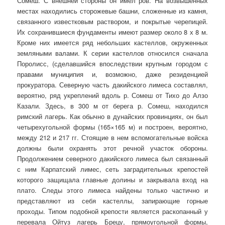
Сомеш. С внешней стороны он имел ров. На возвышенных
местах находились сторожевые башни, сложенные из камня,
связанного известковым раствором, и покрытые черепицей.
Их сохранившиеся фундаменты имеют размер около 8 х 8 м.
Кроме них имеется ряд небольших кастеллов, окруженных
земляными валами. К серии кастеллов относился сначала
Поролисс, (сделавшийся впоследствии крупным городом с
правами муниципия и, возможно, даже резиденцией
прокуратора. Северную часть дакийского лимеса составлял,
вероятно, ряд укреплений вдоль р. Сомеш от Тихо до Алзо
Казали. Здесь, в 300 м от берега р. Сомеш, находился
римский лагерь. Как обычно в дунайских провинциях, он был
четырехугольной формы (165×165 м) и построен, вероятно,
между 212 и 217 гг. Стоящие в нем вспомогательные войска
должны были охранять этот речной участок обороны.
Продолжением северного дакийского лимеса был связанный
с ним Карпатский лимес, сеть заградительных крепостей
которого защищала главные долины и закрывала вход на
плато. Следы этого лимеса найдены только частично и
представляют из себя кастеллы, запирающие горные
проходы. Типом подобной крепости является раскопанный у
перевала Ойтуз лагерь Брецу, прямоугольной формы,