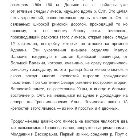
размером 180х 160 м. Дальше на юг найдены уже
отчетливые следы лимеса, идущего вдоль р. Олт. Это целая
сеть укреплений, расположенных вдоль течения р. Олт и
связанных широкой римской дорогой, проходящей то но
правому, то по левому берегу реки. Точилеско,
производивший раскопки этого лимеса, открыл здесь следы
12 кастеллов, постройку которых он относит ко времени
Адриана. Эти укрепления вначале отделяли Малую
Валахию, входящую в состав Дакийской провинции, от
Большой Валахии, которая, очевидно, не сразу подчинилась
римскому господству, но эта граница была менее опасной, и
скоро вокруг многих крепостей выросли гражданские
поселения. При Септимии Севере римляне построили второй,
Валахский лимес, па расстоянии 20 км, а иногда и больше,
восточнее р. Олт, начинающийся на Дунае и доходящий на
севере до Трансильванских Альп. Точилеско нашел 13
крепостей этого лимеса — из них 9 простых и 4 двойных.
Продолжением дакийского лимеса на востоке являются два
так называемых «Траянова вала», сооруженных римлянами в
Молдавии и Бессарабии. Первый из них, соединяя р. Прут с