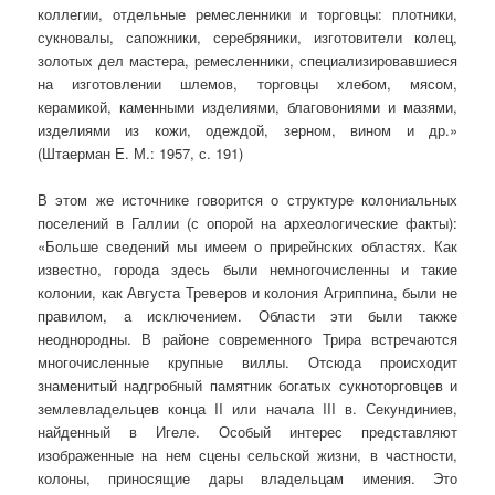
коллегии, отдельные ремесленники и торговцы: плотники,
сукновалы, сапожники, серебряники, изготовители колец,
золотых дел мастера, ремесленники, специализировавшиеся
на изготовлении шлемов, торговцы хлебом, мясом,
керамикой, каменными из­делиями, благовониями и мазями,
изделиями из кожи, одеждой, зерном, вином и др.»
(Штаерман Е. М.: 1957, с. 191)
В этом же источнике говорится о структуре колониальных
поселений в Галлии (с опорой на археологические факты):
«Больше сведений мы имеем о прирейнских областях. Как
известно, города здесь были немногочисленны и такие
колонии, как Августа Треверов и колония Агриппина, были не
прави­лом, а исключением. Области эти были также
неоднородны. В районе современного Трира встречаются
многочисленные крупные виллы. Отсюда происходит
знаменитый надгробный памятник богатых сукноторговцев и
землевладельцев конца II или начала III в. Секундиниев,
найденный в Игеле. Особый интерес представляют
изображенные на нем сцены сельской жизни, в частности,
колоны, приносящие дары владельцам имения. Это