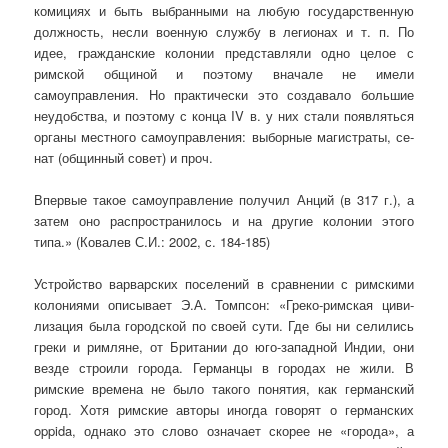
комициях и быть выбранными на любую государственную
должность, несли военную службу в легионах и т. п. По
идее, гражданские колонии представляли одно целое с
римской общиной и поэтому вначале не имели
самоуправления. Но практически это создавало большие
неудобства, и поэтому с конца IV в. у них стали появляться
органы местного самоуправления: выборные магистраты, се­
нат (общинный совет) и проч.
Впервые такое самоуправление получил Анций (в 317 г.), а
затем оно распространилось и на другие колонии этого
типа.» (Ковалев С.И.: 2002, с. 184-185)
Устройство варварских поселений в сравнении с римскими
колониями описывает Э.А. Томпсон: «Греко-римская циви­
лизация была городской по своей сути. Где бы ни селились
греки и римля­не, от Британии до юго-западной Индии, они
везде строили города. Гер­манцы в городах не жили. В
римские времена не было такого понятия, как германский
город. Хотя римские авторы иногда говорят о германских
oppida, однако это слово означает скорее не «города», а