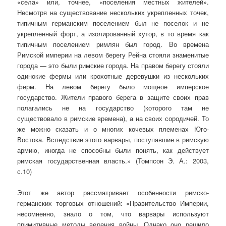
«села» или, точ­нее, «поселения местных жителей».
Несмотря на существование несколь­ких укрепленных точек,
типичным германским поселением был не посе­лок и не
укрепленный форт, а изолированный хутор, в то время как
типичным поселением римлян был город. Во времена
Римской империи на левом берегу Рейна стояли знаменитые
города — это были римские города. На правом берегу стояли
одинокие фермы или крохотные дере­вушки из нескольких
ферм. На левом берегу было мощное имперское
государство. Жители правого берега в защите своих прав
полагались не на государство (которого там не
существовало в римские времена), а на своих сородичей. То
же можно сказать и о многих кочевых племенах Юго-
Востока. Вследствие этого варвары, поступавшие в римскую
армию, иногда не способны были понять, как действует
римская государственная власть.» (Томпсон Э. А.: 2003,
с.10)
Этот же автор рассматривает особенности римско-
германских торговых отношений: «Правительство Империи,
несомненно, знало о том, что варвары ис­пользуют
примитивные методы ведения войны. Однако оно решило