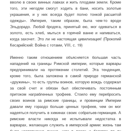
вволю в своих винных лавках и жить плодами земли. Кроме
того, эти негодяи смогут ходить в бани, носить золотые
украшения, и у них всегда будет полно тонкой расшитой
одежды». Импе­рия, таким образом, была чем-то вроде
Эльдорадо. Любой бродяга, при­нятый ею, мог одеваться в
золото, есть хлеб, мыться в горячей ванне и напиваться,
когда захочет. Это ли не настоящая цивилизация! (Прокопий
Кесарийский: Война с готами, VIII, с. 19)
Именно таким отношением объясняется большая часть
нападений на границы Римской империи, которые варвары
предпринимали на протяже­нии столетий. Эта тенденция,
кроме того, была заложена в самой природе германской
«дружины», то есть группы воинов, которую вождь содержал
за свой счет и обязан был обеспечивать постоянным
притоком награблен­ных трофеев. Стоило ему перебросить
своих воинов за римские границы, и провинции Империи
давали ему гораздо больше ценных трофеев, чем он мог
надеяться получить в хижинах своих собратьев-германцев. А
рим­ские власти никогда не испытывали недостатка в
варварах, желающих служить в имперской армии: жизнь там
была несравненно лучше, чем в лесах и болотах по ту