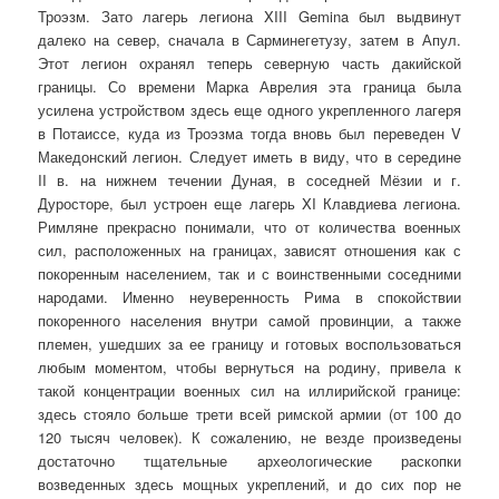
Троэзм. Зато лагерь легиона XIII Gemina был выдвинут
далеко на север, сначала в Сарминегетузу, затем в Апул.
Этот легион охранял теперь северную часть дакийской
границы. Со времени Марка Аврелия эта граница была
усилена устройством здесь еще одного укрепленного лагеря
в Потаиссе, куда из Троэзма тогда вновь был переведен V
Македонский легион. Следует иметь в виду, что в середине
II в. на нижнем течении Дуная, в соседней Мёзии и г.
Дуросторе, был устроен еще лагерь XI Клавдиева легиона.
Римляне прекрасно понимали, что от количества военных
сил, расположенных на границах, зависят отношения как с
покоренным населением, так и с воинственными соседними
народами. Именно неуверенность Рима в спокойствии
покоренного населения внутри самой провинции, а также
племен, ушедших за ее границу и готовых воспользоваться
любым моментом, чтобы вернуться на родину, привела к
такой концентрации военных сил на иллирийской границе:
здесь стояло больше трети всей римской армии (от 100 до
120 тысяч человек). К сожалению, не везде произведены
достаточно тщательные археологические раскопки
возведенных здесь мощных укреплений, и до сих пор не