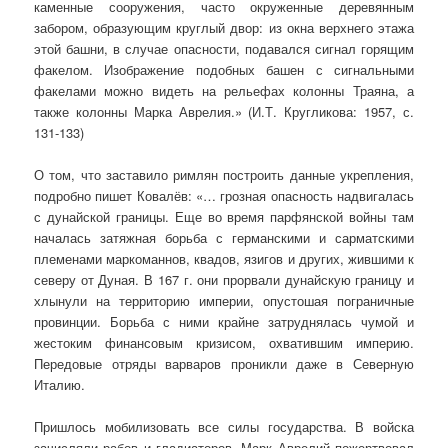
каменные сооружения, часто окруженные деревянным
забором, образующим круглый двор: из окна верхнего этажа
этой башни, в случае опасности, подавался сигнал горящим
факелом. Изображение подобных башен с сигнальными
факелами можно видеть на рельефах колонны Траяна, а
также колонны Марка Аврелия.» (И.Т. Кругликова: 1957, с.
131-133)
О том, что заставило римлян построить данные укрепления,
подробно пишет Ковалёв: «… грозная опасность надвигалась
с дунайской границы. Еще во время парфянской войны там
началась затяжная борьба с германскими и сарматскими
племенами маркоманнов, квадов, язигов и других, жившими к
северу от Дуная. В 167 г. они прорвали дунайскую границу и
хлынули на территорию империи, опустошая пограничные
провинции. Борьба с ними крайне затруднялась чумой и
жестоким финансовым кризисом, охватившим империю.
Передовые отряды варваров проникли даже в Северную
Италию.
Пришлось мобилизовать все силы государства. В войска
зачисляли рабов и гладиаторов. Марк Аврелий пожертвовал