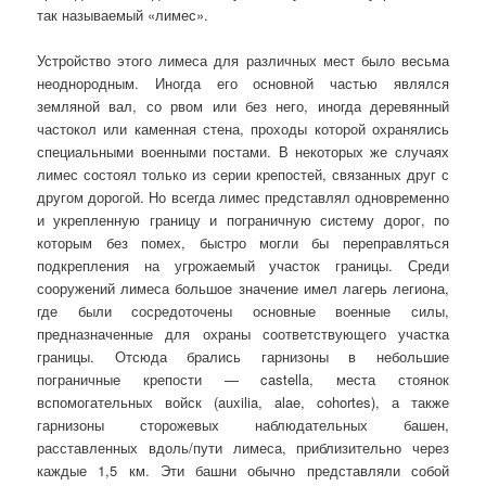
так называемый «лимес».
Устройство этого лимеса для различных мест было весьма
неоднородным. Иногда его основной частью являлся
земляной вал, со рвом или без него, иногда деревянный
частокол или каменная стена, проходы которой охранялись
специальными военными постами. В некоторых же случаях
лимес состоял только из серии крепостей, связанных друг с
другом дорогой. Но всегда лимес представлял одновременно
и укрепленную границу и пограничную систему дорог, по
которым без помех, быстро могли бы переправляться
подкрепления на угрожаемый участок границы. Среди
сооружений лимеса большое значение имел лагерь легиона,
где были сосредоточены основные военные силы,
предназначенные для охраны соответствующего участка
границы. Отсюда брались гарнизоны в небольшие
пограничные крепости — castella, места стоянок
вспомогательных войск (auxilia, alae, cohortes), а также
гарнизоны сторожевых наблюдательных башен,
расставленных вдоль/пути лимеса, приблизительно через
каждые 1,5 км. Эти башни обычно представляли собой