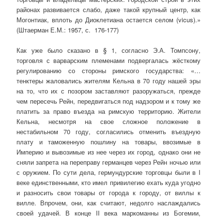
районах развивается слабо, даже такой крупный центр, как
Могонтиак, вплоть до Диоклетиана остается селом (vicus).»
(Штаерман Е.М.: 1957, с. 176-177)
Как уже было сказано в § 1, согласно Э.А. Томпсону,
торговля с варварским племенами подвергалась жёсткому
регулированию со стороны римского государства: «…
тенктеры жаловались жителям Кельна в 70 году нашей эры
на то, что их с позором заставляют разоружаться, прежде
чем пересечь Рейн, передвигаться под надзором и к тому же
платить за право въезда на римскую территорию. Жители
Кельна, несмотря на свое сложное положение в
нестабильном 70 году, согласились отменить въездную
плату и таможенную пошлину на товары, ввозимые в
Империю и вывозимые из нее через их город, однако они не
сняли запрета на переправу германцев через Рейн ночью или
с оружием. По сути дела, гермундурские торговцы были в I
веке единственными, кто имел привилегию ехать куда угодно
и разносить свои товары от города к городу, от виллы к
вилле. Впрочем, они, как считают, недолго наслаждались
своей удачей. В конце II века маркоманны из Богемии,