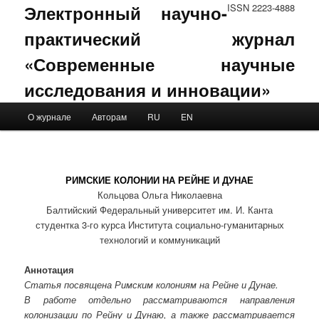
Электронный научно-
ISSN 2223-4888
практический журнал
«Современные научные
исследования и инновации»
Main menu
О журнале
Авторам
RU
EN
Skip to primary content
Skip to secondary content
РИМСКИЕ КОЛОНИИ НА РЕЙНЕ И ДУНАЕ
Кольцова Ольга Николаевна
Балтийский Федеральный университет им. И. Канта
студентка 3-го курса Института социально-гуманитарных
технологий и коммуникаций
Аннотация
Статья посвящена Римским колониям на Рейне и Дунае.
В работе отдельно рассматриваются направления
колонизации по Рейну и Дунаю, а также рассматривается