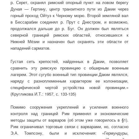
р. Серет, охранял римский опорный пункт на ловом берегу
Дуная — Гертину, центр транзитного пути из Дакии через
горный проход Ойтуз к Черному морю. Второй земляной вал
в Бессарабии соединял р. Прут с Днестром, и возможно,
продолжался дальше до р. Буг. Он должен был являться
северной границей римских областей, относившихся к
Нижней Мёзии и назначен был охранять эти области от
нападений сарматов.
Густая сеть крепостей, найденных в Дакии, позволяет
сравнить эту римскую провинцию с обширным военным
лагерем. Этот сугубо военный тип провинции Дакии являлся,
наряду с разноплеменным характером ее колонизации,
специфической чертой устройства новой провинции.»
(Кругликова И.Т.: 1957, с. 133-135)
Помимо сооружения укреплений и усиления военного
контроля над границей Рим применял и экономические
методы защиты от варваров (об этом уже говорилось в §1).
Рим ограничивал торговые связи с варварами, но, согласно
Э.А. Томпсону, были и исключения: «Гермундуры,