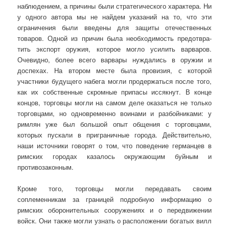
наблю­дением, а причины были стратегического характера. Ни
у одного автора мы не найдем указаний на то, что эти
ограничения были введены для защиты отечественных
товаров. Одной из причин была необходимость предотвра­
тить экспорт оружия, которое могло усилить варваров.
Очевидно, более всего варвары нуждались в оружии и
доспехах. На втором месте была про­визия, с которой
участники будущего набега могли продержаться после того,
как их собственные скромные припасы иссякнут. В конце
концов, торгов­цы могли на самом деле оказаться не только
торговцами, но одновременно воинами и разбойниками: у
римлян уже был большой опыт общения с тор­говцами,
которых пускали в приграничные города. Действительно,
наши источники говорят о том, что поведение германцев в
римских городах каза­лось окружающим буйным и
противозаконным.
Кроме того, торговцы могли передавать своим
соплеменникам за гра­ницей подробную информацию о
римских оборонительных сооружениях и о передвижении
войск. Они также могли узнать о расположении бога­тых вилл