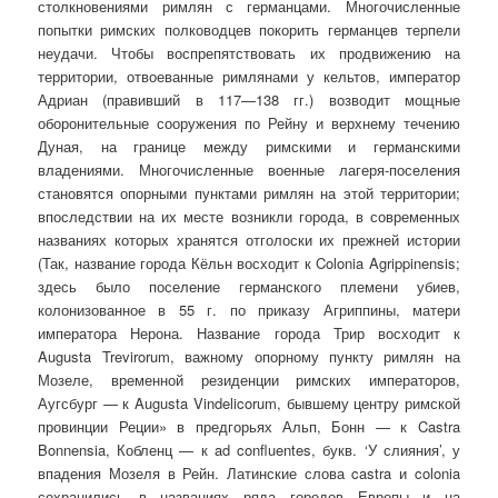
столкновениями римлян с германцами. Многочисленные
попытки рим­ских полководцев покорить германцев терпели
неудачи. Чтобы вос­препятствовать их продвижению на
территории, отвоеванные римля­нами у кельтов, император
Адриан (правивший в 117—138 гг.) возво­дит мощные
оборонительные сооружения по Рейну и верхнему тече­нию
Дуная, на границе между римскими и германскими
владениями. Многочисленные военные лагеря-поселения
становятся опорными пун­ктами римлян на этой территории;
впоследствии на их месте возникли города, в современных
названиях которых хранятся отголоски их прежней истории
(Так, название города Кёльн восходит к Colonia Agrippinensis;
здесь было посе­ление германского племени убиев,
колонизованное в 55 г. по приказу Агриппины, ма­тери
императора Нерона. Название города Трир восходит к
Augusta Trevirorum, важ­ному опорному пункту римлян на
Мозеле, временной резиденции римских императо­ров,
Аугсбург — к Augusta Vindelicorum, бывшему центру римской
провинции Реции» в предгорьях Альп, Бонн — к Castra
Bonnensia, Кобленц — к ad confluentes, букв. ‘У слияния’, у
впадения Мозеля в Рейн. Латинские слова castra и colonia
сохранились в названиях ряда городов Европы и на