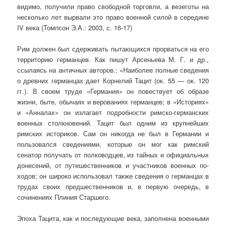
видимо, получили право свободной торговли, а везеготы на
несколько лет вырвали это право военной силой в середине
IV века (Томпсон Э.А.: 2003, с. 16-17)
Рим должен был сдерживать пытающихся прорваться на его
территорию германцев. Как пишут Арсеньева М. Г. и др.,
ссылаясь на античных авторов.: «Наиболее полные сведения
о древних германцах дает Корнелий Тацит (ок. 55 — ок. 120
гг.). В своем труде «Германия» он повествует об образе
жизни, быте, обычаях и верованиях германцев; в «Историях»
и «Анналах» он излагает подробности римско-германских
военных столкновений. Тацит был одним из крупнейших
римских историков. Сам он никогда не был в Германии и
пользовался сведениями, которые он мог как римский
сенатор получать от полководцев, из тайных и офи­циальных
донесений, от путешественников и участников военных по­
ходов; он широко использовал также сведения о германцах в
трудах своих предшественников и, в первую очередь, в
сочинениях Плиния Старшего.
Эпоха Тацита, как и последующие века, заполнена военными