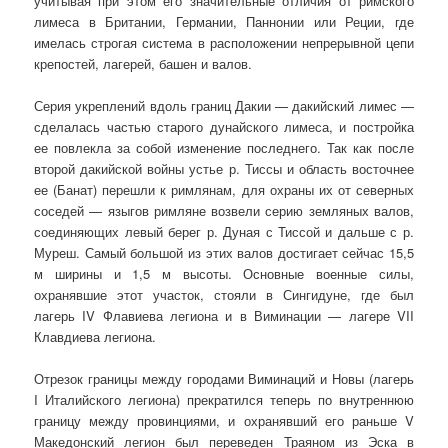
учитывая при этом его значительные отличия от римского
лимеса в Британии, Германии, Паннонии или Реции, где
имелась строгая система в расположении непрерывной цепи
крепостей, лагерей, башен и валов.
Серия укреплений вдоль границ Дакии — дакийский лимес —
сделалась частью старого дунайского лимеса, и постройка
ее повлекла за собой изменение последнего. Так как после
второй дакийской войны устье р. Тиссы и область восточнее
ее (Банат) перешли к римлянам, для охраны их от северных
соседей — языгов римляне возвели серию земляных валов,
соединяющих левый берег р. Дуная с Тиссой и дальше с р.
Муреш. Самый большой из этих валов достигает сейчас 15,5
м ширины и 1,5 м высоты. Основные военные силы,
охранявшие этот участок, стояли в Сингидуне, где был
лагерь IV Флавиева легиона и в Виминации — лагере VII
Клавдиева легиона.
Отрезок границы между городами Виминаций и Новы (лагерь
I Италийского легиона) прекратился теперь по внутреннюю
границу между провинциями, и охранявший его раньше V
Македонский легион был переведен Траяном из Эска в