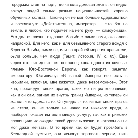
городских стен на порт, где кипела деловая жизнь; он видел
вокруг людей самых разных национальностей, хорошо
обученных солдат. Наконец он не мог больше сдерживаться
и воскликнул: «Действительно, император — это бог на
земле, и любой, кто подымет на него руку, — самоубийца».
Его долгая жизнь, отданная борьбе с римлянами, оказалась
напрасной. Для него, как и для безымянного старого вождя с
берегов Эльбы, римляне, или по край­ней мере их правители,
были больше, чем люди (Тацит:
История, IV, с. 63). Еще
через сто пятьдесят лет посланец хана одного из кочевых
племен Юго-Восточной Европы, как говорят, заметил
императору Юстиниану: «В вашей Империи все есть в
изобилии, включая, мне кажется, даже невозможное». Этот
хан, пресле­дуя своих врагов, таких же нищих кочевников,
как и он сам, загнал их внутрь границ Империи, но теперь он
жалел, что сделал это. Он увидел, что, изгнав своих врагов
из степи, он не только не нанес им никакого вреда, а
наоборот, оказал им величайшую услугу, так как в римских
про­винциях их ожидал такой уровень жизни, о котором он не
мог даже меч­тать. В то время как он будет прозябать в
бесплодной пустыне, они «смо­гут торговать зерном, пить