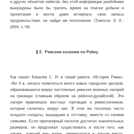
и других объектов набегов; без этой информации разбойники
вынуждены были бы тратить время на поиски добычи и
пропитания и могли даже исчерпать свои запасы
продовольствия, не найдя им пополне­ния. (Томпсон Э. А.:
2003, с.18)
§ 2. Римские колонии по Рейну
Как пишет Ковалёв С. И. в своей работе «История Рима»:
«Во II в. начало появляться много новых городских центров,
образо­вавшихся вокруг постоянных римских военных лагерей
на границах (глав­ным образом на рейнско-дунайской). Эти
лагеря привлекали местных торговцев и ремесленников,
которые селились вокруг них. В этих же по­селках часто
оседали солдаты, вышедшие в отставку, вместе со своими
семьями. Если прилагерный поселок достигал значительных
размеров, он продолжал существовать и после того, как
лагерь, давший ему жизнь, переводился в другое место.