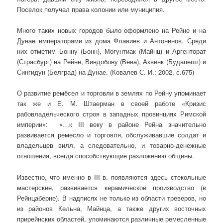
Поселок получал права колонии или муни­ципия.
Много таких новых городов было оформлено на Рейне и на
Дунае им­ператорами из дома Флавиев и Антонинов. Среди
них отметим Бонну (Бонн), Могунтиак (Майнц) и Аргенторат
(Страсбург) на Рейне, Виндобону (Вена), Аквинк (Будапешт) и
Сингидун (Белград) на Дунае. (Ковалев С. И.: 2002, с.675)
О развитие ремёсел и торговли в землях по Рейну упоминает
так же и Е. М. Штаерман в своей работе «Кризис
рабовладельческого строя в западных провинциях Римской
империи»: «…к III веку в районе Рейна значительно
развивается ремесло и торговля, обслуживавшие солдат и
владельцев вилл, а следовательно, и товарно-денежные
отношения, всегда способствую­щие разложению общины.
Известно, что именно в III в. появляются здесь стекольные
мастерские, развивается керамическое производство (в
Рейнцаберне). В надписях не только из области треверов, но
из районов Кельна, Майнца, а также других восточных
прирейнских областей, упоминаются различные ремесленные