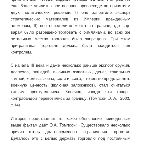
еще более усилить свое военное превосходство принятием
двух политических решений: I) оно запретило экспорт
стратегических материалов из Импе­рии враждебным
племенам, II) оно определило места на границе, где вар­
варам было разрешено торговать с римлянами, во всех же
остальных ме­стах торговля была запрещена. При этом
приграничная торговля должна была находиться под
контролем.
С начала III века и даже несколько раньше экспорт оружия,
доспехов, лошадей, вьючных животных, денег, точильных
камней, железа, зерна, соли и всего, что могло представлять
военную ценность (включая залож­ников), стал считаться
тяжким преступлением. Конечно, иногда эти то­вары
контрабандой перевозились за границу. (Томпсон Э. А.: 2003,
с.14)
Интерес представляет то, какое объяснение приведённым
выше фактам даёт Э.А. Томпсон: «Существовало несколько
причин столь долговременного ограничения торговли.
Делалось это с целью держать торговлю под постоянным