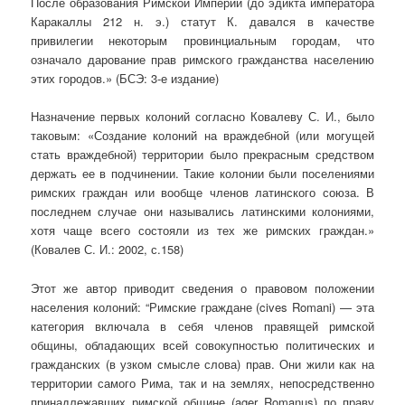
После образования Римской Империи (до эдикта императора
Каракаллы 212 н. э.) статут К. давался в качестве
привилегии некоторым провинциальным городам, что
означало дарование прав римского гражданства населению
этих городов.» (БСЭ: 3-е издание)
Назначение первых колоний согласно Ковалеву С. И., было
таковым: «Создание колоний на враждебной (или могущей
стать враждебной) тер­ритории было прекрасным средством
держать ее в подчинении. Такие ко­лонии были поселениями
римских граждан или вообще членов латинско­го союза. В
последнем случае они назывались латинскими колониями,
хотя чаще всего состояли из тех же римских граждан.»
(Ковалев С. И.: 2002, с.158)
Этот же автор приводит сведения о правовом положении
населения колоний: “Римские граждане (cives Romani) — эта
категория включала в себя чле­нов правящей римской
общины, обладающих всей совокупностью полити­ческих и
гражданских (в узком смысле слова) прав. Они жили как на
тер­ритории самого Рима, так и на землях, непосредственно
принадлежавших римской общине (ager Romanus) по праву