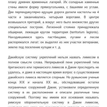
плану древних временных лагерей. Их солидные каменные
стены имели форму прямоугольника, с башнями но углам.
Две перпендикулярно идущие дороги делили кастеллы на 4
части и заканчивались четырьмя воротами. В центре
возвышался преторий, а вокруг него было множество других
специальных построек. Легионной стоянке принадлежала
обширная, лежащая кругом территория (territorium legionis).
Находившимися здесь пастбищами, лугами и лесом
распоряжался легат: он выделял из нее участки ветеранам,
землю под поселение купцам и т. д.
Дакийскую систему укреплений нельзя назвать лимесом в
полном смысле слова. Непрерывной пени укреплений типа
британского или германского лимесов в Дакии проследить не
удалось, и даже в настоящее время вопрос о существовании
дакийского лимеса является спорным. Но румынские ученые
конца XIX и начала XX вв., обследовавшие остатки
пограничных сооружений Дакии, установили определенную
систему в их расположении и описали различные тины
сооружений. Поэтому мы имеем все основания называть
римскую оборонительную систему в Дакии лимесом,