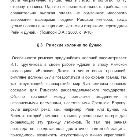
сторону границы. Однако ни привлекательность грабежа, ни
сравнительно высокая оплата не объясняют массового
завое­вания варварами поздней Римской империи, когда
целые народы с жен­щинами, детьми и стариками переходили
Рейн и Дунай.» (Томпсон Э.А.: 2003, с. 9-10)
§ 3. Римские колонии по Дунаю
Особенности римских придунайских колоний рассматривает
И.Т. Кругликова в своей работе «Дакия в эпоху Римской
оккупации»: «Включив Дакию в число своих провинций,
римляне должны были позаботиться и об охране границ, так
как окружающий «варварский» мир был слитком опасным
соседом для Римского рабовладельческого государства.
Обычно границей между римскими владениями и
независимыми племенами, населявшими Среднюю Европу,
была широкая река, как, например, Рейн или Дунай, на
берегах которой римляне строили укрепленные лагери для
охраняющих эту границу легионов. По там, где речная
преграда не представляла достаточно надежной защиты,
приходилось воздвигать искусственную линию укреплений,