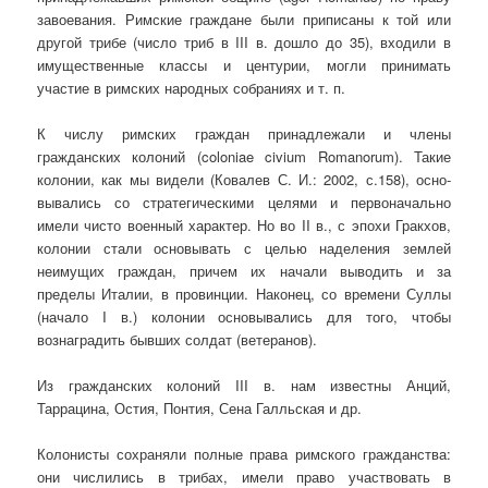
завоевания. Римские граждане были приписаны к той или
другой трибе (число триб в III в. дошло до 35), входили в
имущественные классы и центурии, могли принимать
участие в римских народных собраниях и т. п.
К числу римских граждан принадлежали и члены
гражданских коло­ний (coloniae civium Romanorum). Такие
колонии, как мы видели (Ковалев С. И.: 2002, с.158), осно­
вывались со стратегическими целями и первоначально
имели чисто во­енный характер. Но во II в., с эпохи Гракхов,
колонии стали основывать с целью наделения землей
неимущих граждан, причем их начали выво­дить и за
пределы Италии, в провинции. Наконец, со времени Суллы
(на­чало I в.) колонии основывались для того, чтобы
вознаградить бывших солдат (ветеранов).
Из гражданских колоний III в. нам известны Анций,
Таррацина, Остия, Понтия, Сена Галльская и др.
Колонисты сохраняли полные права римского гражданства:
они числи­лись в трибах, имели право участвовать в