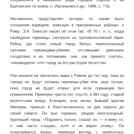
Британских островах.)» (Арсеньева и др.: 1998, с. 7-9).
Несомненно, представляет интерес то, каким было
отношение варваров, живущих в приграничных районах, к
Риму. Э.А. Томпсон пишет об этом так: «В 70 г. н. э., когда
свободные германцы смотрели на противоположный берег
Рейна, где стоял новый город Кёльн, переполненный
галлами, германцами-убиями, отставными римскими
солдатами и их потомками, они, как принято считать,
«ненавидели» этот город за его растущее богатство.
Они решили не заключать мира с Римом до тех пор, пока из
города не будут изгнаны германцы-убии или, еще лучше,
пока город не будет от­крыт для всех германцев без
ограничений. Примерно триста лет спустя, в 381 году, старый
везеготскии вождь Атанарих, всю жизнь бывший врагом
Империи, приехал в Константинополь за две недели до
своей смерти. Он был поражен, увидев многолюдный,
бурлящий город. «Подумать только, сказал он, — я вижу то,
о чем часто слышал, хотя и не верил этому». Он
осматривался вокруг, переводя взгляд с необъятных