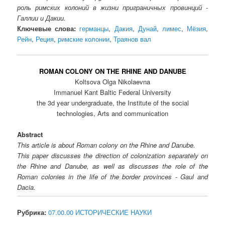
роль римских колоний в жизни приграничных провинций -
Галлии и Дакии.
Ключевые слова:
германцы
,
Дакия
,
Дунай
,
лимес
,
Мёзия
,
Рейн
,
Реция
,
римские колонии
,
Траянов вал
ROMAN COLONY ON THE RHINE AND DANUBE
Koltsova Olga Nikolaevna
Immanuel Kant Baltic Federal University
the 3d year undergraduate, the Institute of the social
technologies, Arts and communication
Abstract
This article is about Roman colony on the Rhine and Danube.
This paper discusses the direction of colonization separately on
the Rhine and Danube, as well as discusses the role of the
Roman colonies in the life of the border provinces - Gaul and
Dacia.
Рубрика:
07.00.00 ИСТОРИЧЕСКИЕ НАУКИ