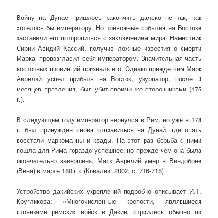
Войну на Дунае пришлось закончить далеко не так, как
хотелось бы императору. Но тревожные события на Востоке
заставили его поторопиться с заключением мира. Наместник
Сирии Авидий Кассий, получив ложные известия о смерти
Марка, провозгласил себя императором. Значительная часть
восточных провинций признала его. Однако прежде чем Марк
Аврелий успел прибыть на Восток, узурпатор, после 3
месяцев правления, был убит своими же сторонниками (175
г.).
В следующем году император вернулся в Рим, но уже в 178
г. был принужден снова отправиться на Дунай, где опять
восстали маркоманны и квады. На этот раз борьба с ними
пошла для Рима гораздо успешнее, но прежде чем она была
окончательно завершена, Марк Аврелий умер в Виндобоне
(Вена) в марте 180 г.» (Ковалёв: 2002, с. 716-718)
Устройство дакийских укреплений подробно описывает И.Т.
Кругликова: «Многочисленные крепости, являвшиеся
стоянками римских войск в Дакии, строились обычно по