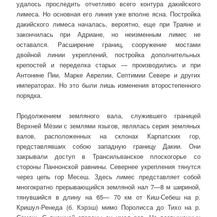
удалось проследить отчетливо всего контура дакийского
лимеса. Но основная его линия уже вполне ясна. Постройка
дакийского лимеса началась, вероятно, еще при Траяне и
закончилась при Адриане, но неизменным лимес не
оставался. Расширение границ, сооружение мостами
двойной линии укреплений, постройка дополнительных
крепостей и переделка старых — производились и при
Антонине Пии, Марке Аврелии, Септимии Севере и других
императорах. Но это были лишь изменения второстепенного
порядка.
Продолжением земляного вала, служившего границей
Верхней Мёзии с землями языгов, являлась серия земляных
валов, расположенных на склонах Карпатских гор,
представлявших собою западную границу Дакии. Они
закрывали доступ в Трансильванское плоскогорье со
стороны Паннонской равнины. Севернее укрепления тянутся
через цепь гор Месеш. Здесь лимес представляет собой
многократно прерывающийся земляной нал 7—8 м шириной,
тянувшийся в длину на 65— 70 км от Киш-Себеш на р.
Кришул-Ренеда (б. Кэрэш) мимо Поролисса до Тихо на р.