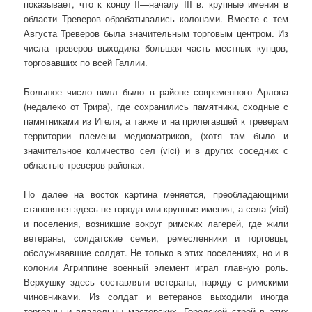
показывает, что к концу II—началу III в. крупные имения в
области Треверов обрабатывались колонами. Вместе с тем
Августа Треверов была значительным торговым центром. Из
числа треверов выходила большая часть местных купцов,
торговавших по всей Галлии.
Большое число вилл было в районе современного Арлона
(недалеко от Трира), где сохранились памятники, сходные с
памятниками из Игеля, а также и на прилегавшей к треверам
территории племени медиоматриков, (хотя там было и
значительное количество сел (vici) и в других соседних с
областью треверов районах.
Но далее на восток картина меняется, преобладающими
становятся здесь не города или крупные имения, а села (vici)
и поселения, возникшие вокруг римских лагерей, где жили
ветераны, солдатские семьи, ремесленники и торговцы,
обслу­живавшие солдат. Не только в этих поселениях, но и в
коло­нии Агриппине военный элемент играл главную роль.
Вер­хушку здесь составляли ветераны, наряду с римскими
чинов­никами. Из солдат и ветеранов выходили иногда
торговцы и владельцы мастерских. Городской строй в этих