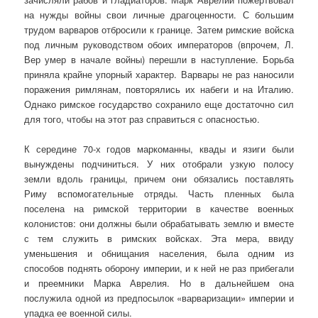
на нужды войны свои личные драгоценности. С большим
трудом варваров отбросили к границе. Затем римские войска
под личным руководством обоих императоров (впрочем, Л.
Вер умер в начале войны) перешли в наступление. Борьба
приняла крайне упорный характер. Варвары не раз наносили
поражения римлянам, повторялись их набеги и на Италию.
Однако римское государство сохранило еще достаточно сил
для того, чтобы на этот раз справиться с опасностью.
К середине 70-х годов маркоманны, квады и язиги были
вынуждены подчиниться. У них отобрали узкую полосу
земли вдоль границы, причем они обязались поставлять
Риму вспомогательные отряды. Часть пленных была
поселена на римской территории в качестве военных
колонистов: они должны были обрабатывать землю и вместе
с тем служить в римских войсках. Эта мера, ввиду
уменьшения и обнищания населения, была одним из
способов поднять оборону империи, и к ней не раз прибегали
и преемники Марка Аврелия. Но в дальнейшем она
послужила одной из предпосылок «варваризации» империи и
упадка ее военной силы.