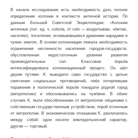
В начале исследования есть необходимость дать полное
определение колонии в контексте античной истории. По
данным Большой Советской Энциклопедии: «Колонии
античные (лат. ед. ч. colonia, от colo — возделываю, обитаю,
населяю), поселения, основывавшиеся древними народами в
чужих землях. В основе колонизации лежала необходимость
ограничения численности населения городов-государств,
обусловленная недостаточным уровнем развития
производительных сил. Классовая борьба
интенсифицировала колонизационный процесс. Он шёл
двумя путями: К. выводило само государство с целью
смягчения социальных противоречий, либо потерпевшие
поражение в политической борьбе покидали родной город
(метрополию) и обосновывались на чужбине. В обоих
случаях К. были обособленными от метрополии общинами с
собственным государственным устройством, порой отличным
от метрополии. В экономическом отношении К. различались
между собой: одни носили земледельческий характер,
другие — торговый.