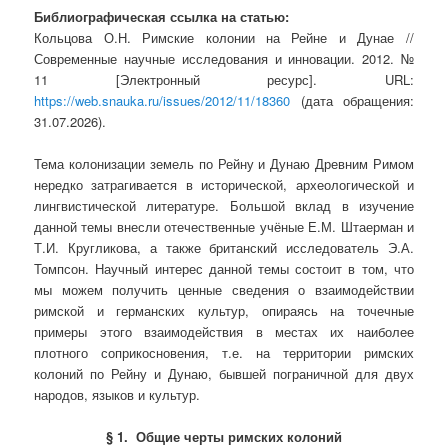
Библиографическая ссылка на статью:
Кольцова О.Н. Римские колонии на Рейне и Дунае //
Современные научные исследования и инновации. 2012. №
11 [Электронный ресурс]. URL:
https://web.snauka.ru/issues/2012/11/18360
(дата обращения:
31.07.2026).
Тема колонизации земель по Рейну и Дунаю Древним Римом
нередко затрагивается в исторической, археологической и
лингвистической литературе. Большой вклад в изучение
данной темы внесли отечественные учёные Е.М. Штаерман и
Т.И. Кругликова, а также британский исследователь Э.А.
Томпсон. Научный интерес данной темы состоит в том, что
мы можем получить ценные сведения о взаимодействии
римской и германских культур, опираясь на точечные
примеры этого взаимодействия в местах их наиболее
плотного соприкосновения, т.е. на территории римских
колоний по Рейну и Дунаю, бывшей пограничной для двух
народов, языков и культур.
§ 1. Общие черты римских колоний