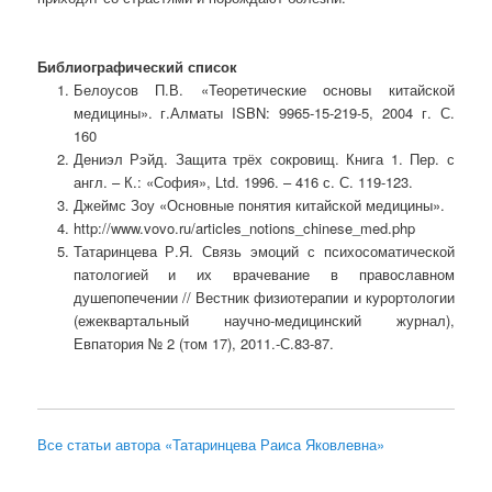
Библиографический список
Белоусов П.В. «Теоретические основы китайской
медицины». г.Алматы ISBN: 9965-15-219-5, 2004 г. С.
160
Дениэл Рэйд. Защита трёх сокровищ. Книга 1. Пер. с
англ. – К.: «София», Ltd. 1996. – 416 с. С. 119-123.
Джеймс Зоу «Основные понятия китайской медицины».
http://www.vovo.ru/articles_notions_chinese_med.php
Татаринцева Р.Я. Связь эмоций с психосоматической
патологией и их врачевание в православном
душепопечении // Вестник физиотерапии и курортологии
(ежеквартальный научно-медицинский журнал),
Евпатория № 2 (том 17), 2011.-С.83-87.
Все статьи автора «Татаринцева Раиса Яковлевна»