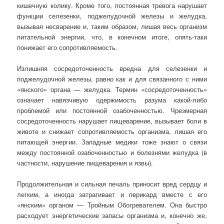
кишечную колику. Кроме того, постоянная тревога нарушает
функции селезенки, поджелудочной железы и желудка,
вызывая несварение и, таким образом, лишая весь организм
питательной энергии, что, в конечном итоге, опять-таки
понижает его сопротивляемость.
Излишняя сосредоточенность вредна для селезенки и
поджелудочной железы, равно как и для связанного с ними
«янского» органа — желудка. Термин «сосредоточенность»
означает навязчивую одержимость разума какой-либо
проблемой или постоянной озабоченностью. Чрезмерная
сосредоточенность нарушает пищеварение, вызывает боли в
животе и снижает сопротивляемость организма, лишая его
питающей энергии. Западные медики тоже знают о связи
между постоянной озабоченностью и болезнями желудка (в
частности, нарушение пищеварения и язвы).
Продолжительная и сильная печаль приносит вред сердцу и
легким, а иногда затрагивает и перикард вместе с его
«янским» органом — Тройным Обогревателем. Она быстро
расходует энергетические запасы организма и, конечно же,