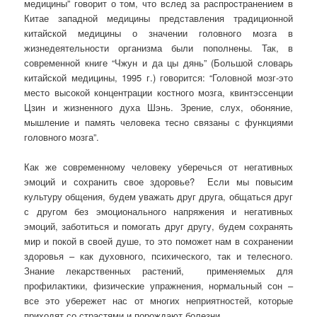
медицины” говорит о том, что вслед за распространением в
Китае западной медицины представления традиционной
китайской медицины о значении головного мозга в
жизнедеятельности организма были пополнены. Так, в
современной книге “Чжун и да цы дянь” (Большой словарь
китайской медицины, 1995 г.) говорится: “Головной мозг-это
место высокой концентрации костного мозга, квинтэссенции
Цзин и жизненного духа Шэнь. Зрение, слух, обоняние,
мышление и память человека тесно связаны с функциями
головного мозга”.
Как же современному человеку уберечься от негативных
эмоций и сохранить свое здоровье? Если мы повысим
культуру общения, будем уважать друг друга, общаться друг
с другом без эмоционального напряжения и негативных
эмоций, заботиться и помогать друг другу, будем сохранять
мир и покой в своей душе, то это поможет нам в сохранении
здоровья – как духовного, психического, так и телесного.
Знание лекарственных растений, применяемых для
профилактики, физические упражнения, нормальный сон –
все это убережет нас от многих неприятностей, которые
приходят со страстями и порождают болезни.