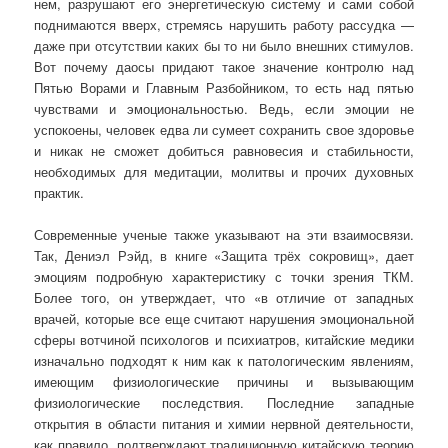
нем, разрушают его энергетическую систему и сами собой
поднимаются вверх, стремясь нарушить работу рассудка —
даже при отсутствии каких бы то ни было внешних стимулов.
Вот почему даосы придают такое значение контролю над
Пятью Ворами и Главным Разбойником, то есть над пятью
чувствами и эмоциональностью. Ведь, если эмоции не
успокоены, человек едва ли сумеет сохранить свое здоровье
и никак не сможет добиться равновесия и стабильности,
необходимых для медитации, молитвы и прочих духовных
практик.
Современные ученые также указывают на эти взаимосвязи.
Так, Дениэл Рэйд, в книге «Защита трёх сокровищ», дает
эмоциям подробную характеристику с точки зрения ТКМ.
Более того, он утверждает, что «в отличие от западных
врачей, которые все еще считают нарушения эмоциональной
сферы вотчиной психологов и психиатров, китайские медики
изначально подходят к ним как к патологическим явлениям,
имеющим физиологические причины и вызывающим
физиологические последствия. Последние западные
открытия в области питания и химии нервной деятельности,
как правило, подтверждают традиционную китайскую теорию