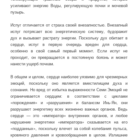
усиливают энергию Воды, регулирующую почки и мочевой
пузырь.
Испуг отличается от страха своей внезапностью. Внезапный
испуг потрясает всю энергетическую систему, будоражит
дух и вызывает растрату энергии. Поскольку дух обитает в
сердце, испуг в первую очередь вреден для сердца,
особенно в свой самый первый момент. Если испуг не
проходит, он превращается в постоянную боязнь и может
нанести ущерб почкам.
В общем и целом, сердце наиболее уязвимо для чрезмерных
эмоций, поскольку оно является вместилищем духа и
сознания. Но вред от избытка выраженности Семи Эмоций не
ограничивается сердцем: в соответствии с циклами
«порождения» и «разрушения» и балансом Инь-Ян, они
разрушают энергетику всех жизненно важных органов. Ведь
сердце — это «император» внутренних органов, и любое
нарушение энергетики «императора» сказывается на его
«подданных», поскольку влечет за собой колебания пульса,
кровяного давления и кровообращения в целом. Излишние