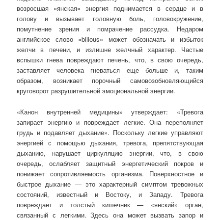
возросшая «янская» энергия поднимается в сердце и в
голову и вызывает головную боль, головокружение,
помутнение зрения и помрачение рассудка. Недаром
английское слово «bilious» может обозначать и избыток
желчи в печени, и излишне желчный характер. Частые
вспышки гнева повреждают печень, что, в свою очередь,
заставляет человека гневаться еще больше и, таким
образом, возникает порочный самовозобновляющийся
круговорот разрушительной эмоциональной энергии.
«Канон внутренней медицины» утверждает: «Тревога
запирает энергию и повреждает легкие. Она переполняет
грудь и подавляет дыхание». Поскольку легкие управляют
энергией с помощью дыхания, тревога, препятствующая
дыханию, нарушает циркуляцию энергии, что, в свою
очередь, ослабляет защитный энергетический покров и
понижает сопротивляемость организма. Поверхностное и
быстрое дыхание — это характерный симптом тревожных
состояний, известный и Востоку, и Западу. Тревога
повреждает и толстый кишечник — «янский» орган,
связанный с легкими. Здесь она может вызвать запор и