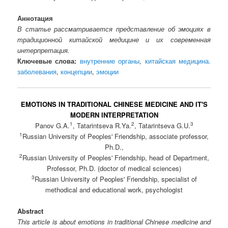
Аннотация
В статье рассматривается представление об эмоциях в
традиционной китайской медицине и их современная
интерпретация.
Ключевые слова:
внутренние органы
,
китайская медицина.
заболевания
,
концепции
,
эмоции
EMOTIONS IN TRADITIONAL CHINESE MEDICINE AND IT'S
MODERN INTERPRETATION
1
2
3
Panov G.A.
, Tatarintseva R.Ya.
, Tatarintseva G.U.
1
Russian University of Peoples' Friendship, associate professor,
Ph.D.,
2
Russian University of Peoples' Friendship, head of Department,
Professor, Ph.D. (doctor of medical sciences)
3
Russian University of Peoples' Friendship, specialist of
methodical and educational work, psychologist
Abstract
This article is about emotions in traditional Chinese medicine and