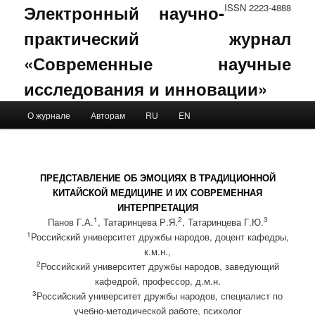
Электронный научно-
ISSN 2223-4888
практический журнал
«Современные научные
исследования и инновации»
Main menu
О журнале
Авторам
RU
EN
Skip to primary content
Skip to secondary content
ПРЕДСТАВЛЕНИЕ ОБ ЭМОЦИЯХ В ТРАДИЦИОННОЙ
КИТАЙСКОЙ МЕДИЦИНЕ И ИХ СОВРЕМЕННАЯ
ИНТЕРПРЕТАЦИЯ
1
2
3
Панов Г.А.
, Татаринцева Р.Я.
, Татаринцева Г.Ю.
1
Российский университет дружбы народов, доцент кафедры,
к.м.н.,
2
Российский университет дружбы народов, заведующий
кафедрой, профессор, д.м.н.
3
Российский университет дружбы народов, специалист по
учебно-методической работе, психолог