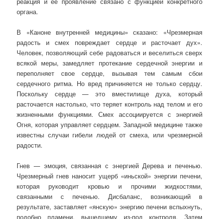
реакция и ее проявление связано с функцией конкретного
органа.
В «Каноне внутренней медицины» сказано: «Чрезмерная
радость и смех повреждает сердце и расточает дух».
Человек, позволяющий себе радоваться и веселиться сверх
всякой меры, замедляет протекание сердечной энергии и
переполняет свое сердце, вызывая тем самым сбои
сердечного ритма. Но вред причиняется не только сердцу.
Поскольку сердце — это вместилище духа, который
расточается настолько, что теряет контроль над телом и его
жизненными функциями. Смех ассоциируется с энергией
Огня, которая управляет сердцем. Западной медицине также
известны случаи гибели людей от смеха, или чрезмерной
радости.
Гнев — эмоция, связанная с энергией Дерева и печенью.
Чрезмерный гнев наносит ущерб «иньской» энергии печени,
которая руководит кровью и прочими жидкостями,
связанными с печенью. Дисбаланс, возникающий в
результате, заставляет «янскую» энергию печени вспыхнуть,
подобно пламени, вышедшему из-под контроля. Затем