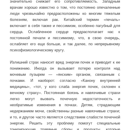
значительно снижает его сопротивляемость. Западным
врачам хорошо известно о том, что постоянно опечаленные
люди чрезвычайно предрасположены ко многим тяжелым
болезням, включая рак. Китайский термин «печаль»
включает в себя также и пессимизм, особенно пагубный для
сердца. Ослабленное сердце предрасполагает нас к
постоянной печали и пессимизму, что, в свою очередь,
ослабляет его еще больше, и так далее, по непрерывному
психофизиологическому кругу.
Излишний страх наносит вред энергии почек и приводит к ее
понижению. Иногда он вызывает потерю контроля над
мочевым пузырем — «янским» органом, связанным с
почками. И наоборот: согласно «Канону внутренней
медицины», «тот, у кого слаба энергия почек, склонен к
вечному страху». Постоянная боязнь и навязчивые страхи
легко могут вызвать почечную недостаточность и
необратимые изменения в почках. Детям, страдающим
недержанием мочи, свойственны разные навязчивые страхи;
и то, и другое часто является следствием слабости почечной
энергии. Решить эту проблему помогут специальные
тонизирующие травяные сборы и продукты, которые