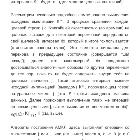
интервалов Kj’ будет m (для модели целевых состояний).
Рассмотрим несколько подробнее самое начало вычисления
исходных импликаций К**. В процессе сравнения каждой
целевой строки j с ближайшей окрестностью (во времени) не
целевых «строк» для некоторой переменной определяется
свой (целевой) интервал dx, который в итоге “схлопывается”
(становится равным нулю). Это является сигналом для
перехода в предыдущее состояние (совершается “шаг
назад”); далее этот многомерный dx продолжает
достраиваться аналогичным образом по другим переменным
до тех пор, пока dx не будет содержать внутри себя не
целевые значения j. Такой итоговый интервал назовем
исходной импликацией (выводом) К**, порождающим “свое”
натуральное число j (это # строки исходного массива
данных). Далее происходит выполнение таких же операций
со всеми целевыми j, затем вычисляется все множество dxj’
Kj’
K (см. выше).
Алгоритм построения АМКЛ здесь выполняет операции со
множествами j или j’, или (см. ниже) чисел
a
,
b
,
e
,
0 (
е
и 0