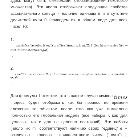
здесь могут быть символами, отображающими некоторые
множества). Эти числа отображают следующие свойства
ассоциативного кольца − наличие единицы е и отсутствие
делителей нуля 0 (приведем их в общем виде для всех
чисел R):
1.
,
2.
.
Для формулы 1 отметим, что в нашем случае символ
здесь будет отображать как бы процесс во времени
слежения за объектом после того как уже вычислена
полностью его глобальная модель (все наборы К как для
целевых, так и для не целевых состояний). Эти наборы
(число их m’ соответствуют наличию своих “единиц”
е
−
различных классов эквивалентности чисел (“точек”) j’,