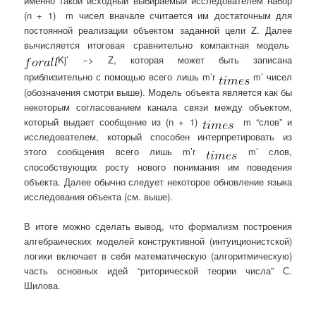
именно такой исходный выбираемый исследователем набор
(n + 1) m чисел вначале считается им достаточным для
постоянной реализации объектом заданной цели Z. Далее
вычисляется итоговая сравнительно компактная модель
Kj’ −> Z, которая может быть записана
приблизительно с помощью всего лишь m’r
m’ чисел
(обозначения смотри выше). Модель объекта является как бы
некоторым согласованием канала связи между объектом,
который выдает сообщение из (n + 1)
m “слов” и
исследователем, который способен интерпретировать из
этого сообщения всего лишь m’r
m’ слов,
способствующих росту нового понимания им поведения
объекта. Далее обычно следует некоторое обновление языка
исследования объекта (см. выше).
В итоге можно сделать вывод, что формализм построения
алгебраических моделей конструктивной (интуиционистской)
логики включает в себя математическую (алгоритмическую)
часть основных идей “риторической теории числа” С.
Шилова.