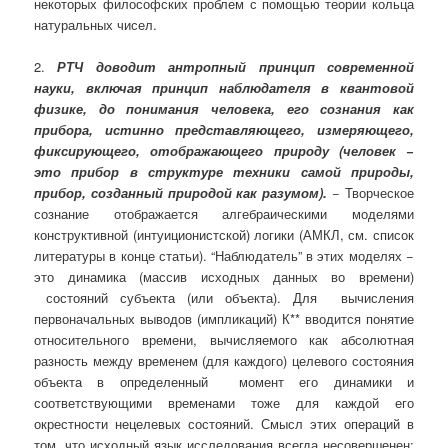
некоторых философских проблем с помощью теории кольца
натуральных чисел.
2.
РТЧ доводит ан­тропный принцип современной
науки, включая принцип наблюдателя в квантовой
физике, до понимания человека, его сознания как
прибо­ра, истинно представляющего, измеряющего,
фиксирующего, отобра­жающего природу (человек −
это прибор в структуре техники самой природы,
прибор, созданный природой как разумом).
− Творческое
сознание отображается алгебраическими моделями
конструктивной (интуиционистской) логики (АМКЛ, см. список
литературы в конце статьи). “Наблюдатель” в этих моделях −
это динамика (массив исходных данных во времени)
состояний субъекта (или объекта). Для вычисления
первоначальных выводов (импликаций) К** вводится понятие
относительного времени, вычисляемого как абсолютная
разность между временем (для каждого) целевого состояния
объекта в определенный момент его динамики и
соответствующими временами тоже для каждой его
окрестности нецелевых состояний. Смысл этих операций в
том, что исходный язык исследования всегда несовершенен: