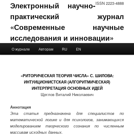
Электронный научно-
ISSN 2223-4888
практический журнал
«Современные научные
исследования и инновации»
Main menu
О журнале
Авторам
RU
EN
Skip to primary content
Skip to secondary content
«РИТОРИЧЕСКАЯ ТЕОРИЯ ЧИСЛА» С. ШИЛОВА:
ИНТУИЦИОНИСТСКАЯ (АЛГОРИТМИЧЕСКАЯ)
ИНТЕРПРЕТАЦИЯ ОСНОВНЫХ ИДЕЙ
Щеглов Виталий Николаевич
Аннотация
Эта статья предназначена для специалистов по
математической логике и для психологов, занимающихся
моделированием творческого сознания по численным
массивам исходных данных.