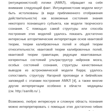
(интуиционистской) логики (АМКЛ), обращает на себя
внимание следующий факт. Интуиционистские модели могут
быть истолкованы (в виде приближенного отображения
действительности) как возможные состояния знания
некоторого познающего субъекта, как модели творческого
сознания. С помощью самой структуры или способа
построения этих моделей удалось показать достаточно
интересные алгоритмические интерпретации основ квантовой
теории, теории калибровочных полей и общей теории
относительности; квантовой теории калибровочных полей,
квантовой теории гравитации, редукции квантованных
когерентных состояний ультраструктур нейронов мозга,
особых состояний сознания, структуры качественных
выводов из астрономической модели Керра; удалось
сопоставить структуру Нагорной проповеди и библейских
заповедей с этапами построения АМКЛ [4], а также многие
другие интерпретации особенно в области медицины
(см. http://samlib.ru/ ).
Возможно, любую интересную и сложную область познания
можно интерпретировать с помощью этих достаточно гибких