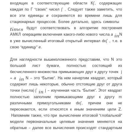
входящих в соответствующие области Кj’, содержащих
каждая по Г “своих” чисел j’ . Следует также заметить, что
все эти единицы
e
сохраняются во времени лишь для
стационарных процессов. Более детально, здесь символы
будут соответствовать в алгоритме построения
АМКЛ операциям включения какого-либо нового числа
а
N
в уже вычисленный итоговый открытый интервал dxj’ , т.е. в
свою “единицу”
е
.
Для наглядности вышеизложенного представим, что N это
большой лист бумаги, полностью состоящий из
бесчисленного множества примыкающих друг к другу точек j
=
а
N − это “Бытие”. На нем начертим квадрат, который
содержит лишь некоторые, обычно отстоящие друг от друга
точки (числа) j’
j − изученная часть “Бытия”. Этот квадрат
полностью заполним примыкающими друг к другу m
различными прямоугольниками dxj’, причем они не
пересекаются, если относятся к иным значениям цели Z.
Напомним также, что при вычислении итоговой “глобальной”
модели первоначальные целевые значения меняются на
обратные − далее все вычисления происходят стандартным