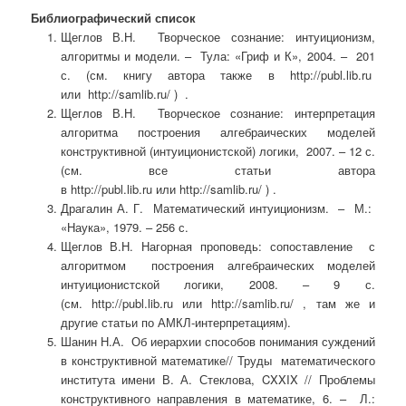
Библиографический список
Щеглов В.Н. Творческое сознание: интуиционизм,
алгоритмы и модели. – Тула: «Гриф и К», 2004. – 201
с. (см. книгу автора также в http://publ.lib.ru
или http://samlib.ru/ ) .
Щеглов В.Н. Творческое сознание: интерпретация
алгоритма построения алгебраических моделей
конструктивной (интуиционистской) логики, 2007. – 12 с.
(см. все статьи автора
в http://publ.lib.ru или http://samlib.ru/ ) .
Драгалин А. Г. Математический интуиционизм. – М.:
«Наука», 1979. – 256 с.
Щеглов В.Н. Нагорная проповедь: сопоставление с
алгоритмом построения алгебраических моделей
интуиционистской логики, 2008. – 9 с.
(см. http://publ.lib.ru или http://samlib.ru/ , там же и
другие статьи по АМКЛ-интерпретациям).
Шанин Н.А. Об иерархии способов понимания суждений
в конструктивной математике// Труды математического
института имени В. А. Стеклова, CXXIX // Проблемы
конструктивного направления в математике, 6. – Л.: