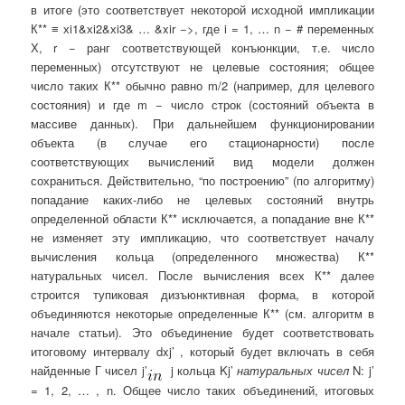
в итоге (это соответствует некоторой исходной импликации
К** ≡ хi1&хi2&хi3& … &xir −>, где i = 1, … n − # переменных
Х, r − ранг соответствующей конъюнкции, т.е. число
переменных) отсутствуют не целевые состояния; общее
число таких К** обычно равно m/2 (например, для целевого
состояния) и где m − число строк (состояний объекта в
массиве данных). При дальнейшем функционировании
объекта (в случае его стационарности) после
соответствующих вычислений вид модели должен
сохраниться. Действительно, “по построению” (по алгоритму)
попадание каких-либо не целевых состояний внутрь
определенной области К** исключается, а попадание вне К**
не изменяет эту импликацию, что соответствует началу
вычисления кольца (определенного множества) К**
натуральных чисел. После вычисления всех К** далее
строится тупиковая дизъюнктивная форма, в которой
объединяются некоторые определенные К** (см. алгоритм в
начале статьи). Это объединение будет соответствовать
итоговому интервалу dxj’ , который будет включать в себя
найденные Г чисел j’
j кольца Kj’
натуральных чисел
N: j’
= 1, 2, … , n. Общее число таких объединений, итоговых