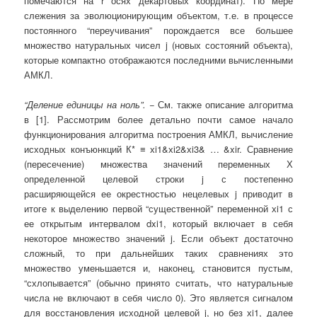
помечаются на r осях декартовых координат). По мере
слежения за эволюционирующим объектом, т.е. в процессе
постоянного “переучивания” порождается все большее
множество натуральных чисел j (новых состояний объекта),
которые компактно отображаются последними вычисленными
АМКЛ.
“Деление единицы на ноль”. −
См. также описание алгоритма
в [1]. Рассмотрим более детально почти самое начало
функционирования алгоритма построения АМКЛ, вычисление
исходных конъюнкций К* ≡ хi1&хi2&хi3& … &xir. Сравнение
(пересечение) множества значений переменных Х
определенной целевой строки j с постепенно
расширяющейся ее окрестностью нецелевых j приводит в
итоге к выделению первой “существенной” переменной хi1 с
ее открытым интервалом dxi1, который включает в себя
некоторое множество значений j. Если объект достаточно
сложный, то при дальнейших таких сравнениях это
множество уменьшается и, наконец, становится пустым,
“схлопывается” (обычно принято считать, что натуральные
числа не включают в себя число 0). Это является сигналом
для восстановления исходной целевой j, но без хi1, далее