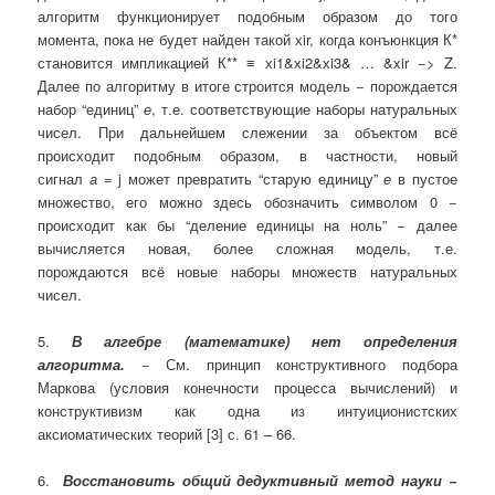
алгоритм функционирует подобным образом до того
момента, пока не будет найден такой хir, когда конъюнкция К*
становится импликацией К** ≡ хi1&хi2&хi3& … &xir −> Z.
Далее по алгоритму в итоге строится модель − порождается
набор “единиц”
е
, т.е. соответствующие наборы натуральных
чисел. При дальнейшем слежении за объектом всё
происходит подобным образом, в частности, новый
сигнал
а
= j может превратить “старую единицу”
е
в пустое
множество, его можно здесь обозначить символом 0 −
происходит как бы “деление единицы на ноль” − далее
вычисляется новая, более сложная модель, т.е.
порождаются всё новые наборы множеств натуральных
чисел.
5.
В алгебре (математике) нет определения
алгоритма.
− См. принцип конструктивного подбора
Маркова (условия конечности процесса вычислений) и
конструктивизм как одна из интуиционистских
аксиоматических теорий [3] с. 61 – 66.
6.
Вос­становить общий дедуктивный метод науки −