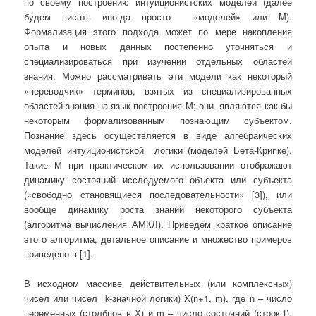
по своему построению интуиционистских моделей (далее
будем писать иногда просто «моделей» или М).
Формализация этого подхода может по мере накопления
опыта и новых данных постепенно уточняться и
специализироваться при изучении отдельных областей
знания. Можно рассматривать эти модели как некоторый
«переводчик» терминов, взятых из специализированных
областей знания на язык построения М; они являются как бы
некоторым формализованным познающим субъектом.
Познание здесь осуществляется в виде алгебраических
моделей интуиционистской логики (моделей Бета-Крипке).
Такие М при практическом их использовании отображают
динамику состояний исследуемого объекта или субъекта
(«свободно становящиеся последовательности» [3]), или
вообще динамику роста знаний некоторого субъекта
(алгоритма вычисления АМКЛ). Приведем краткое описание
этого алгоритма, детальное описание и множество примеров
приведено в [1].
В исходном массиве действительных (или комплексных)
чисел или чисел k-значной логики) Х(n+1, m), где n – число
переменных (столбцов в Х) и m – число состояний (строк t),