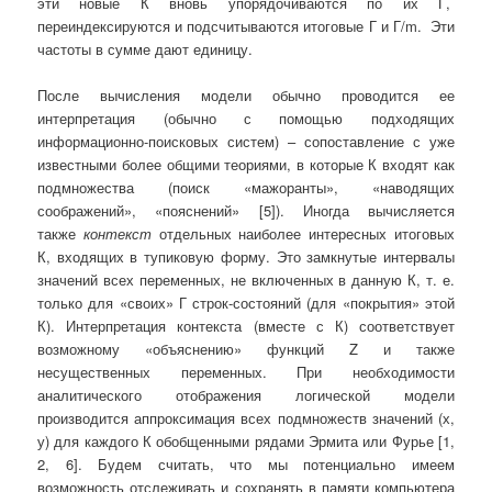
эти новые К вновь упорядочиваются по их Г,
переиндексируются и подсчитываются итоговые Г и Г/m. Эти
частоты в сумме дают единицу.
После вычисления модели обычно проводится ее
интерпретация (обычно с помощью подходящих
информационно-поисковых систем) – сопоставление с уже
известными более общими теориями, в которые К входят как
подмножества (поиск «мажоранты», «наводящих
соображений», «пояснений» [5]). Иногда вычисляется
также
контекст
отдельных наиболее интересных итоговых
К, входящих в тупиковую форму. Это замкнутые интервалы
значений всех переменных, не включенных в данную К, т. е.
только для «своих» Г строк-состояний (для «покрытия» этой
К). Интерпретация контекста (вместе с К) соответствует
возможному «объяснению» функций Z и также
несущественных переменных. При необходимости
аналитического отображения логической модели
производится аппроксимация всех подмножеств значений (х,
у) для каждого К обобщенными рядами Эрмита или Фурье [1,
2, 6]. Будем считать, что мы потенциально имеем
возможность отслеживать и сохранять в памяти компьютера