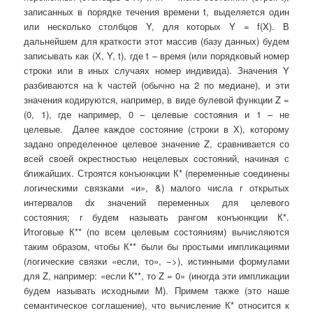
записанных в порядке течения времени t, выделяется один
или несколько столбцов Y, для которых Y = f(X). В
дальнейшем для краткости этот массив (базу данных) будем
записывать как (Х, Y, t), где t – время (или порядковый номер
строки или в иных случаях номер индивида). Значения Y
разбиваются на k частей (обычно на 2 по медиане), и эти
значения кодируются, например, в виде булевой функции Z =
(0, 1), где например, 0 – целевые состояния и 1 – не
целевые. Далее каждое состояние (строки в Х), которому
задано определенное целевое значение Z, сравнивается со
всей своей окрестностью нецелевых состояний, начиная с
ближайших. Строятся конъюнкции К* (переменные соединены
логическими связками «и», &) малого числа r открытых
интервалов dx значений переменных для целевого
состояния; r будем называть рангом конъюнкции К*.
Итоговые К** (по всем целевым состояниям) вычисляются
таким образом, чтобы К** были бы простыми импликациями
(логические связки «если, то», −>), истинными формулами
для Z, например: «если К**, то Z = 0» (иногда эти импликации
будем называть исходными М). Примем также (это наше
семантическое соглашение), что вычисление К* относится к