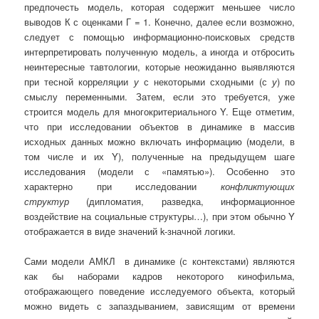
предпочесть модель, которая содержит меньшее число
выводов К с оценками Г = 1. Конечно, далее если возможно,
следует с помощью информационно-поисковых средств
интерпретировать полученную модель, а иногда и отбросить
неинтересные тавтологии, которые неожиданно выявляются
при тесной корреляции
у
с некоторыми сходными (с
у
) по
смыслу переменными. Затем, если это требуется, уже
строится модель для многокритериального Y. Еще отметим,
что при исследовании объектов в динамике в массив
исходных данных можно включать информацию (модели, в
том числе и их Y), полученные на предыдущем шаге
исследования (модели с «памятью»). Особенно это
характерно при исследовании
конфликтующих
структур
(дипломатия, разведка, информационное
воздействие на социальные структуры…), при этом обычно Y
отображается в виде значений k-значной логики.
Сами модели АМКЛ в динамике (с контекстами) являются
как бы наборами кадров некоторого кинофильма,
отображающего поведение исследуемого объекта, который
можно видеть с запаздыванием, зависящим от времени