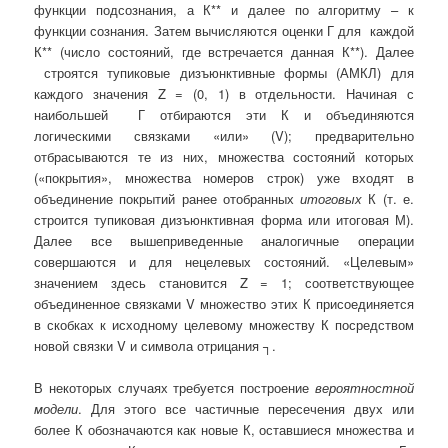
функции подсознания, а К** и далее по алгоритму – к
функции сознания. Затем вычисляются оценки Г для каждой
К** (число состояний, где встречается данная К**). Далее
строятся тупиковые дизъюнктивные формы (АМКЛ) для
каждого значения Z = (0, 1) в отдельности. Начиная с
наибольшей Г отбираются эти К и объединяются
логическими связками «или» (V); предварительно
отбрасываются те из них, множества состояний которых
(«покрытия», множества номеров строк) уже входят в
объединение покрытий ранее отобранных
итоговых
К (т. е.
строится тупиковая дизъюнктивная форма или итоговая М).
Далее все вышеприведенные аналогичные операции
совершаются и для нецелевых состояний. «Целевым»
значением здесь становится Z = 1; соответствующее
объединенное связками V множество этих К присоединяется
в скобках к исходному целевому множеству К посредством
новой связки V и символа отрицания ┐.
В некоторых случаях требуется построение
вероятностной
модели
. Для этого все частичные пересечения двух или
более К обозначаются как новые К, оставшиеся множества и