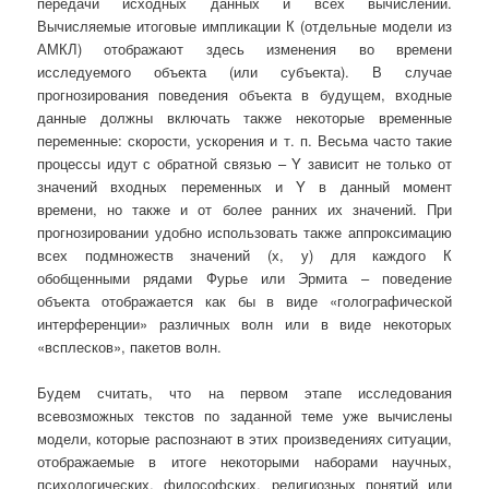
передачи исходных данных и всех вычислений.
Вычисляемые итоговые импликации К (отдельные модели из
АМКЛ) отображают здесь изменения во времени
исследуемого объекта (или субъекта). В случае
прогнозирования поведения объекта в будущем, входные
данные должны включать также некоторые временные
переменные: скорости, ускорения и т. п. Весьма часто такие
процессы идут с обратной связью – Y зависит не только от
значений входных переменных и Y в данный момент
времени, но также и от более ранних их значений. При
прогнозировании удобно использовать также аппроксимацию
всех подмножеств значений (х, у) для каждого К
обобщенными рядами Фурье или Эрмита – поведение
объекта отображается как бы в виде «голографической
интерференции» различных волн или в виде некоторых
«всплесков», пакетов волн.
Будем считать, что на первом этапе исследования
всевозможных текстов по заданной теме уже вычислены
модели, которые распознают в этих произведениях ситуации,
отображаемые в итоге некоторыми наборами научных,
психологических, философских, религиозных понятий или