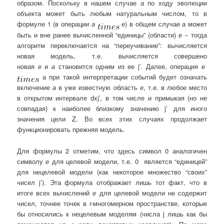
образом. Поскольку в нашем случае
а
по ходу эволюции
объекта может быть любым натуральным числом, то в
формуле 1 (в операции
а
е
) в общем случае
а
может
быть и вне ранее вычисленной “единицы” (области)
е
− тогда
алгоритм переключается на “переучивание”: вычисляется
новая модель, т.е. вычисляется совершено
новая
е
и
а
становится одним из ее j’. Далее, операция
е
а при такой интерпретации событий будет означать
включение
а
в уже известную область
е
, т.е. в любое место
в открытом интервале dxj’, в том числе и примыкая (но не
совпадая) к наиболее близкому значению j’ для иного
значения цели Z. Во всех этих случаях продолжает
функционировать прежняя модель.
Для формулы 2 отметим, что здесь символ 0 аналогичен
символу
е
для целевой модели, т.е. 0 является “единицей”
для нецелевой модели (как некоторое множество “своих”
чисел j’). Эта формула отображает лишь тот факт, что в
итоге всех вычислений
е
для целевой модели не содержит
чисел, точнее точек в r-многомерном пространстве, которые
бы относились к нецелевым моделям (числа j лишь как бы