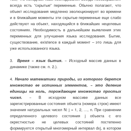
всегда есть “скрытые” переменные. Обычно полагают, что
объект исследования медленно эволюционирует во времени
и в ближайшие моменты эти скрытые переменные еще слабо
действуют на объект, находящийся в ближайших нецелевых
состояниях. Необходимость в дальнейшем выявления этих
переменных для улучшения языка исследования. Бытие,
существование, existence в каждый момент – это лишь для
уже использованного языка.
3.
Время − язык бытия.
− Исходный массив данных в
динамике (также см. п. 2.).
4.
Начало математики природы, из которого берется
множество ее истинных элементов, − это деление
единицы на ноль, порождающее множество простых
чисел.
− В исходном массиве данных все
зарегистрированные состояния объекта (номера строк) имеют
значения натуральных чисел N: j = 1, 2, …, n. При сравнении
определенного целевого состояния j объекта с его
окрестностью не целевых состояний постепенно
формируется открытый многомерный интервал dxj, в котором