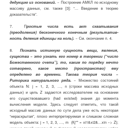
дедукцию из оснований.
− Построение АМКЛ по исходному
массиву данных, см. также [3]: “… Введение в теорию
доказательств”.
7. П
ростые числа есть акт схватывания
(преодоления) бесконечного конечным (результатив­
ность деления единицы на ноль).
− См. окончание п. 4.
8.
Познать истинную сущность вещи, явления,
существа − это узнать его номер в творении (“число
Божественного счета”), то, каким по по­рядку нечто
сотворено, какое место (пространство) ему
определено во времени. Такова теория числа −
Риторика натурального ряда.
− Множество состояний
объекта N: j = 1, 2, 3, …, n (строки массива исходных
данных) и цель Z задаются исследователем на основании
его существовавшего (had existed) знания до момента
вычисления модели. Здесь следует отметить, что такой
исходный массив данных по сути дела уже есть некоторая
“нераскрытая”, плохо интерпретируемая и слишком сложная
модель объекта: j = 1, 2, 3, …, m (Кj** = хi1&xi2&…xin −> Z);