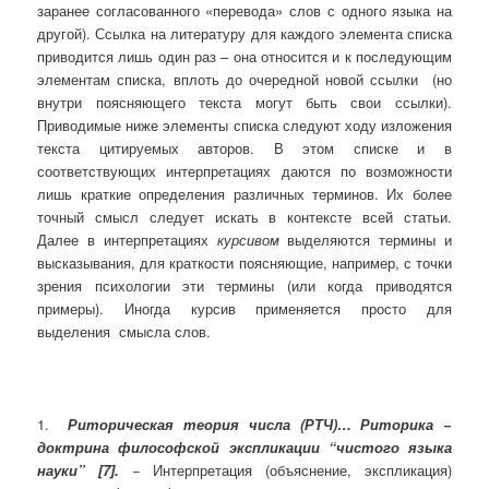
заранее согласованного «перевода» слов с одного языка на
другой). Ссылка на литературу для каждого элемента списка
приводится лишь один раз – она относится и к последующим
элементам списка, вплоть до очередной новой ссылки (но
внутри поясняющего текста могут быть свои ссылки).
Приводимые ниже элементы списка следуют ходу изложения
текста цитируемых авторов. В этом списке и в
соответствующих интерпретациях даются по возможности
лишь краткие определения различных терминов. Их более
точный смысл следует искать в контексте всей статьи.
Далее в интерпретациях
курсивом
выделяются термины и
высказывания, для краткости поясняющие, например, с точки
зрения психологии эти термины (или когда приводятся
примеры). Иногда курсив применяется просто для
выделения смысла слов.
1.
Риторическая теория числа (
РТЧ)… Риторика −
доктрина философской экспликации “чистого языка
науки” [7].
− Интерпретация (объяснение, экспликация)