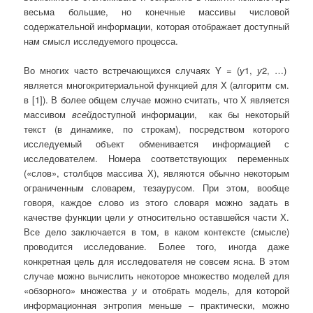
весьма большие, но конечные массивы числовой
содержательной информации, которая отображает доступный
нам смысл исследуемого процесса.
Во многих часто встречающихся случаях Y = (
у
1,
у
2, …)
является многокритериальной функцией для Х (алгоритм см.
в [1]). В более общем случае можно считать, что Х является
массивом
всей
доступной информации, как бы некоторый
текст (в динамике, по строкам), посредством которого
исследуемый объект обменивается информацией с
исследователем. Номера соответствующих переменных
(«слов», столбцов массива Х), являются обычно некоторым
ограниченным словарем, тезаурусом. При этом, вообще
говоря, каждое слово из этого словаря можно задать в
качестве функции цели
у
относительно оставшейся части Х.
Все дело заключается в том, в каком контексте (смысле)
проводится исследование. Более того, иногда даже
конкретная цель для исследователя не совсем ясна. В этом
случае можно вычислить некоторое множество моделей для
«обзорного» множества
у
и отобрать модель, для которой
информационная энтропия меньше – практически, можно