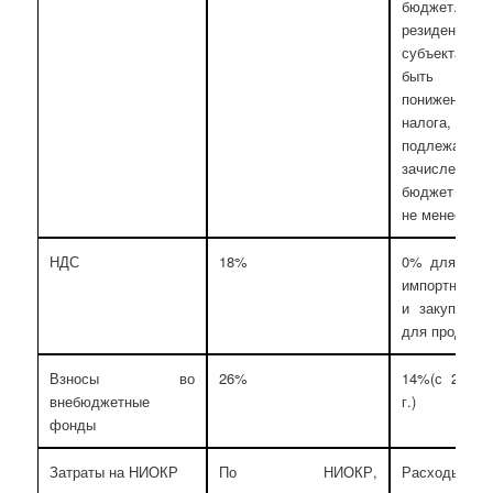
бюджет.Для
резидентов 
субъекта Р
быть устан
пониженная
налога, в
подлежащей
зачисле
бюджет субъ
не менее 13,
НДС
18%
0% для эксп
импортных о
и закупок 
для продажи
Взносы во
26%
14%(с 2011 
внебюджетные
г.)
фонды
Затраты на НИОКР
По НИОКР,
Расходы на