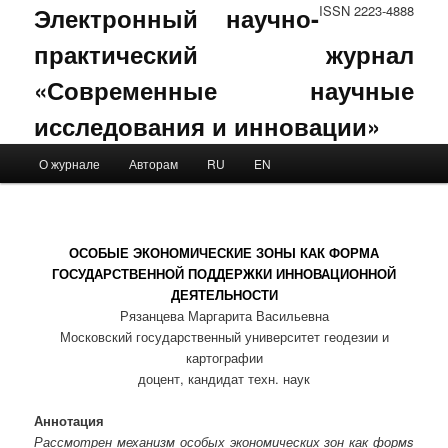
Электронный научно-
ISSN 2223-4888
практический журнал
«Современные научные
исследования и инновации»
Main menu
О журнале
Авторам
RU
EN
Skip to primary content
Skip to secondary content
ОСОБЫЕ ЭКОНОМИЧЕСКИЕ ЗОНЫ КАК ФОРМА
ГОСУДАРСТВЕННОЙ ПОДДЕРЖКИ ИННОВАЦИОННОЙ
ДЕЯТЕЛЬНОСТИ
Рязанцева Маргарита Васильевна
Московский государственный университет геодезии и
картографии
доцент, кандидат техн. наук
Аннотация
Рассмотрен механизм особых экономических зон как формs