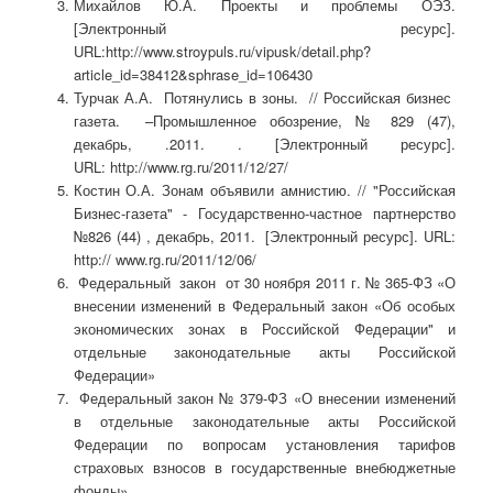
Михайлов Ю.А. Проекты и проблемы ОЭЗ.
[Электронный ресурс].
URL:http://www.stroypuls.ru/vipusk/detail.php?
article_id=38412&sphrase_id=106430
Турчак А.А. Потянулись в зоны. // Российская бизнес
газета. –Промышленное обозрение, № 829 (47),
декабрь, .2011. . [Электронный ресурс].
URL: http://www.rg.ru/2011/12/27/
Костин О.А. Зонам объявили амнистию. // "Российская
Бизнес-газета" - Государственно-частное партнерство
№826 (44) , декабрь, 2011. [Электронный ресурс]. URL:
http:// www.rg.ru/2011/12/06/
Федеральный закон от 30 ноября 2011 г. № 365-ФЗ «О
внесении изменений в Федеральный закон «Об особых
экономических зонах в Российской Федерации" и
отдельные законодательные акты Российской
Федерации»
Федеральный закон № 379-ФЗ «О внесении изменений
в отдельные законодательные акты Российской
Федерации по вопросам установления тарифов
страховых взносов в государственные внебюджетные
фонды»