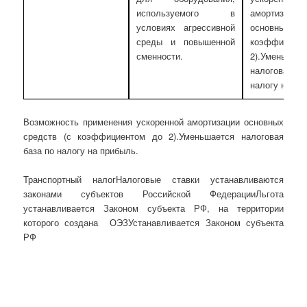
используемого в
амортизации
условиях агрессивной
основных ср
среды и повышенной
коэффициен
сменности.
2).Уменьшает
налоговая 
налогу на пр
Возможность применения ускоренной амортизации основных
средств (с коэффициентом до 2).Уменьшается налоговая
база по налогу на прибыль.
Транспортный налогНалоговые ставки устанавливаются
законами субъектов Российской ФедерацииЛьгота
устанавливается Законом субъекта РФ, на территории
которого создана ОЭЗУстанавливается Законом субъекта
РФ