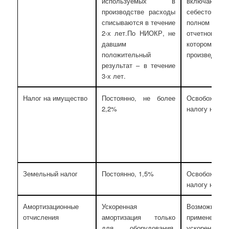
используемых в
включаю
производстве расходы
себестоим
списываются в течение
полном объе
2-х лет.По НИОКР, не
отчетном пе
давшим
котором он
положительный
произведены
результат – в течение
3-х лет.
Налог на имущество
Постоянно, не более
Освобожде
2,2%
налогу на 5 л
Земельный налог
Постоянно, 1,5%
Освобожде
налогу на 5 л
Амортизационные
Ускоренная
Возможность
отчисления
амортизация только
применения
для оборудования,
ускоренной