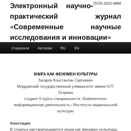
Электронный научно-
ISSN 2223-4888
практический журнал
«Современные научные
исследования и инновации»
Main menu
О журнале
Авторам
RU
EN
Skip to primary content
Skip to secondary content
КНИГА КАК ФЕНОМЕН КУЛЬТУРЫ
Загаров Константин Сергеевич
Мордовский государственный университет имени Н.П.
Огарева
студент 5 курса специальности «Библиотечно-
информационная деятельность» Института национальной
культуры
Аннотация
В статье рассматривается книга как феномен культуры.