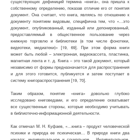
существующих дефиниций термина «книга», она пришла к
собственному определению, показав отличие его от понятия
документ. Она считает, что книга, являясь по отношению к
документу понятием видовым, специфична тем, что «…это
документ, опубликованный, изданный или депонированный,
предоставляемый в общественное пользование через
книжную торговлю и библиотеки (в том числе фонотеки,
видеотеки, медиатеки)» [19, 69]. При этом форма книги
может быть любой – электронная, видеокассета, пластинка,
магнитная лента и т. д. Книга – это такой документ, который
независимо от формы предназначается для распространения
и для этого готовится, публикуется и затем поступает в
систему книгораспространения [19, 70].
Таким образом, понятие «книга» довольно глубоко
исследовано книговедами, и его определение охватывает
все существенные стороны, которые необходимо учитывать
в библиотечно-информационной деятельности.
Как отмечал М. Н. Куфаев, «…книга – продукт человеческой
психики и природа ее психическая… В природе книги два
начала: индивидуальное и социальное… Индивидуальное,