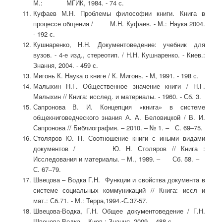
М.: МГИК, 1984. - 74 с.
Куфаев М.Н. Проблемы философии книги. Книга в
процессе общения / М.Н. Куфаев. - М.: Наука 2004.
- 192 с.
Кушнаренко, Н.Н. Документоведение: учебник для
вузов. - 4-е изд., стереотип. / Н.Н. Кушнаренко. - Киев.:
Знання, 2004. - 459 с.
Мигонь К. Наука о книге / К. Мигонь. - М, 1991. - 198 с.
Малыхин Н.Г. Общественное значение книги / Н.Г.
Малыхин // Книга: исслед. и материалы. - 1960. - Сб. 3.
Сапронова В. И. Концепция «книга» в системе
общекниговедческого знания А. А. Беловицкой / В. И.
Сапронова // Библиография. – 2010. – № 1. – С. 69–75.
Столяров Ю. Н. Соотношение книги с иными видами
документов / Ю. Н. Столяров // Книга :
Исследования и материалы. – М., 1989. – Сб. 58. –
С. 67–79.
Швецова – Водка Г.Н. Функции и свойства документа в
системе социальных коммуникаций // Книга: иссл и
мат.: Сб.71. - М.: Терра,1994.-С.37-57.
Швецова-Водка, Г.Н. Общее документоведение / Г.Н.
Швецова-Водка. - Киев.: Знання, 2009. - 488 с.