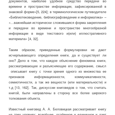
документов, наиболее удобное средство передачи во
времени и пространстве информации, зафиксированной в
знаковой форме»[5, 224]; в терминологическом путеводителе
«Библиотековедение, библиографоведение и информатика» –
«…важнейшая исторически сложившаяся форма закрепления
и передачи во времени и пространстве многообразной
информации в виде текстового и(или) иллюстративного
материала» [4, 32].
Таким образом, приведенные формулировки не дают
исчерпывающего определения книги, да и существует ли
оно? Дело в том, что каждое объяснение феномена книги,
рассматривающее и разъясняющее его содержание, смысл
описывает книгу с точки зрения одного из множества ее
признаков информационности, коммуникативности,
семиотичности, а так же вещности (или материальности) и
т.д [13, 162]. Так, дискуссии книговедов о том, что считать
книгой, были направлены в сторону все более широкого
толкования объекта.
Известный книговед А. А. Беловицкая рассматривает книгу
на трех уровнях: всеобщее, особенное и единичное и дает