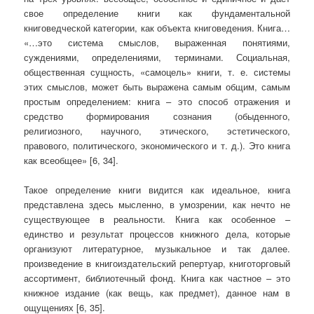
свое определение книги как фундаментальной
книговедческой категории, как объекта книговедения. Книга…
«…это система смыслов, выраженная понятиями,
суждениями, определениями, терминами. Социальная,
общественная сущность, «самоцель» книги, т. е. системы
этих смыслов, может быть выражена самым общим, самым
простым определением: книга – это способ отражения и
средство формирования сознания (обыденного,
религиозного, научного, этического, эстетического,
правового, политического, экономического и т. д.). Это книга
как всеобщее» [6, 34].
Такое определение книги видится как идеальное, книга
представлена здесь мысленно, в умозрении, как нечто не
существующее в реальности. Книга как особенное –
единство и результат процессов книжного дела, которые
организуют литературное, музыкальное и так далее.
произведение в книгоиздательский репертуар, книготорговый
ассортимент, библиотечный фонд. Книга как частное – это
книжное издание (как вещь, как предмет), данное нам в
ощущениях [6, 35].