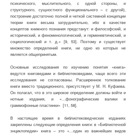
психического, мыслительного, с одной стороны, и
структурного, сущностного функционального – с другой),
построение достаточно полной и четкой системной концепции
теории книги весьма затруднительно, ибо в качестве
концептов книжного познания предстанут: и философский, и
исторический, и феноменологический, и герменевтический, и
социологический и т. д.» [9, 53]. Поэтому и существует
множество определений книги, ни одно из которых не
является общепринятым.
Основные исследования по изучению понятия «книга»
ведутся книговедами и библиотековедами, чаще всего эти
исследования не согласованы. Расширенное толкование
книги вместо традиционного, присутствует у М. Н. Куфаева.
Он полагал, что в это широкое определение должны войти и
нотные издания, и «…фонографические валики и
граммофонные пластинки» [11, 58].
В настоящее время в библиотековедческих изданиях
закреплены следующие определения книги: в «Библиотечной
энциклопедии» книга – это «…один из важнейших видов