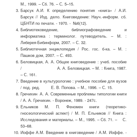
М., 1999. – Сб. 76. – С. 5–15.
Барсук А.И. К определению понятия «книга» / А.И.
Барсук // Изд. дело. Книговедение: Науч.-информ. сб.
ЦБНТИ по печати. - 1970. - №6(12).
Библиотековедение, библиографоведение и
информатика : терминолог. путеводитель. – М. :
Либерея-Бибинформ, 2007. – С. 32.
Библиотечная энциклопедия / Рос. гос. б-ка. – М. :
Пашков дом, 2007. – С. 493.
Беловицкая, А. А. Общее книговедение : учеб. пособие
/ А. А. Беловицкая. – М. : Книга, 1987.
– С. 161.
Введение в культурологию : учебное пособие для вузов
/ под. ред. Е. В. Попова. – М., 1996. – С. 15.
Гречихин А. А. Современные проблемы типологии книги
/ А. А. Гречихин. - Воронеж, 1989. - 247с.
Ельников М. П. Феномен книги (теоретико-
гносеологический аспект) / М. П. Ельников // Книга :
Исследования и материалы. – М., 1995. – Сб. 71. – С.
53–68.
Иоффе А.М. Введение в книговедение / А.М. Иоффе. -