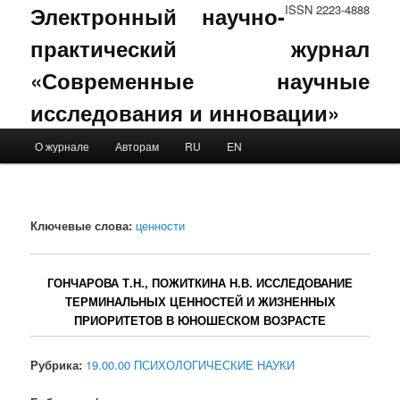
Электронный научно-
ISSN 2223-4888
практический журнал
«Современные научные
исследования и инновации»
Main menu
О журнале
Авторам
RU
EN
Skip to primary content
Skip to secondary content
Ключевые слова:
ценности
ГОНЧАРОВА Т.Н., ПОЖИТКИНА Н.В. ИССЛЕДОВАНИЕ
ТЕРМИНАЛЬНЫХ ЦЕННОСТЕЙ И ЖИЗНЕННЫХ
ПРИОРИТЕТОВ В ЮНОШЕСКОМ ВОЗРАСТЕ
Рубрика:
19.00.00 ПСИХОЛОГИЧЕСКИЕ НАУКИ