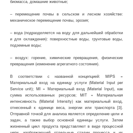
биомасса, домашние животные;
– перемещение почвы в сельском и лесном хозяйстве:
механическое перемещение почвы, эрозия;
– вода (подразделяется на воду для дальнейшей обработки
и для охлаждения): поверхностные воды, грунтовые воды,
подземные воды;
– воздух: горение, химические превращения, физические
превращения (изменение агрегатного состояния).
В соответствии с названной концепцией: MIPS =
Материальный вход на единицу услуги (Material Input per
Service unit); MI = Материальный вход (Material Input), как
сумма использованных ресурсов; MIT = Материальная
интенсивность (Material Intensity) как материальный вход,
отнесенный к единице веса, энергии или транспорта [3].
Отправной точкой для анализа является определение цели и
задач, а также выбор основной единицы услуги. Затем
жизненный цикл продукта представляют в виде процессной
цепи, изображающей отдельные стадии процесса и их