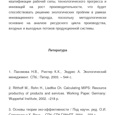
квалификации рабочей силы, технологического прогресса и
инноваций на рост производительности, что будет
способствовать решению экологических проблем в рамках
инновационного подхода, поскольку методологически
основано на анализе ресурсного цикла производства,
входных и выходных потоков продукционной системы.
Литература
1. Пахомова Н.В., Рихтер К.К., Эндрес А. Экологический
менеджмент. СПб.: Питер, 2003. – 544 с.
2. Ritthoff M., Rohn H., Liedtke Ch. Calculating MIPS: Resource
productivy of products and services. Working Paper. Germany:
Wuppertal Institute, 2002. –218 p.
3. Основы теории эко-эффективности / Под научн. ред. О.И.
Сергиенко и Х. Рона. – СПб: СПб ГУНиПТ, 2004. – 223 с.