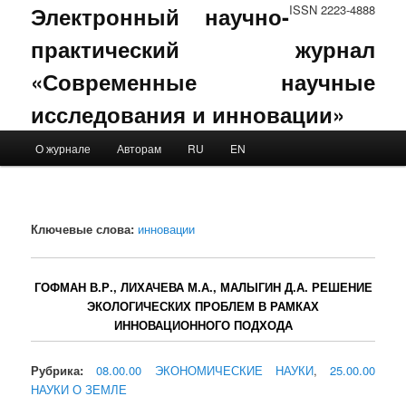
Электронный научно-
ISSN 2223-4888
практический журнал
«Современные научные
исследования и инновации»
Main menu
О журнале
Авторам
RU
EN
Skip to primary content
Skip to secondary content
Ключевые слова:
инновации
ГОФМАН В.Р., ЛИХАЧЕВА М.А., МАЛЫГИН Д.А. РЕШЕНИЕ
ЭКОЛОГИЧЕСКИХ ПРОБЛЕМ В РАМКАХ
ИННОВАЦИОННОГО ПОДХОДА
Рубрика:
08.00.00 ЭКОНОМИЧЕСКИЕ НАУКИ
,
25.00.00
НАУКИ О ЗЕМЛЕ