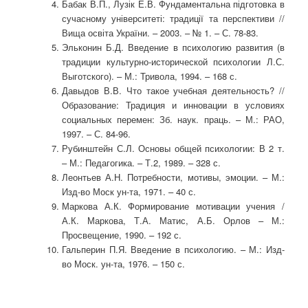
Бабак В.П., Лузік Е.В. Фундаментальна підготовка в
сучасному університеті: традиції та перспективи //
Вища освіта України. – 2003. – № 1. – С. 78-83.
Эльконин Б.Д. Введение в психологию развития (в
традиции культурно-исторической психологии Л.С.
Выготского). – М.: Тривола, 1994. – 168 с.
Давыдов В.В. Что такое учебная деятельность? //
Образование: Традиция и инновации в условиях
социальных перемен: Зб. наук. праць. – М.: РАО,
1997. – С. 84-96.
Рубинштейн С.Л. Основы общей психологии: В 2 т.
– М.: Педагогика. – Т.2, 1989. – 328 с.
Леонтьев А.Н. Потребности, мотивы, эмоции. – М.:
Изд-во Моск ун-та, 1971. – 40 с.
Маркова А.К. Формирование мотивации учения /
А.К. Маркова, Т.А. Матис, А.Б. Орлов – М.:
Просвещение, 1990. – 192 с.
Гальперин П.Я. Введение в психологию. – М.: Изд-
во Моск. ун-та, 1976. – 150 с.