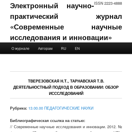
Электронный научно-
ISSN 2223-4888
практический журнал
«Современные научные
исследования и инновации»
Main menu
О журнале
Авторам
RU
EN
Skip to primary content
Skip to secondary content
ТВЕРЕЗОВСКАЯ Н.Т., ТАРНАВСКАЯ Т.В.
ДЕЯТЕЛЬНОСТНЫЙ ПОДХОД В ОБРАЗОВАНИИ: ОБЗОР
ИСССЛЕДОВАНИЙ
Рубрика:
13.00.00 ПЕДАГОГИЧЕСКИЕ НАУКИ
Библиографическая ссылка на статью:
// Современные научные исследования и инновации. 2012. №