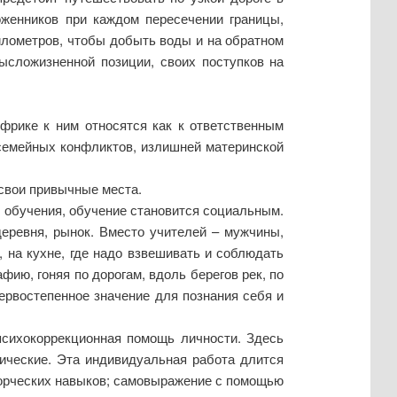
оженников при каждом пересечении границы,
километров, чтобы добыть воды и на обратном
ысложизненной позиции, своих поступков на
фрике к ним относятся как к ответственным
 семейных конфликтов, излишней материнской
свои привычные места.
 обучения, обучение становится социальным.
деревня, рынок. Вместо учителей – мужчины,
, на кухне, где надо взвешивать и соблюдать
фию, гоняя по дорогам, вдоль берегов рек, по
ервостепенное значение для познания себя и
 психокоррекционная помощь личности. Здесь
гические. Эта индивидуальная работа длится
творческих навыков; самовыражение с помощью