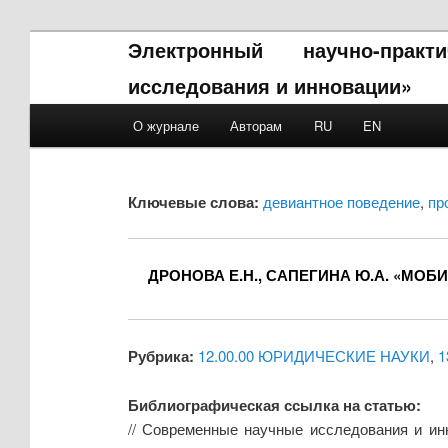
Электронный научно-прак
исследования и инновации»
Main menu
О журнале
Авторам
RU
EN
Skip to primary content
Skip to secondary content
Ключевые слова:
девиантное поведение
,
пр
ДРОНОВА Е.Н., САПЕГИНА Ю.А. «М
Рубрика:
12.00.00 ЮРИДИЧЕСКИЕ НАУКИ
,
1
Библиографическая ссылка на статью:
// Современные научные исследования и ин