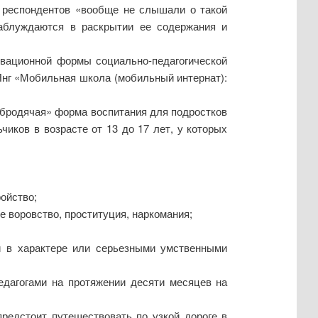
% респондентов «вообще не слышали о такой
заблуждаются в раскрытии ее содержания и
овационной формы социально-педагогической
Янг «Мобильная школа (мобильный интернат):
«бродячая» форма воспитания для подростков
иков в возрасте от 13 до 17 лет, у которых
ойство;
 воровство, проституция, наркомания;
 в характере или серьезными умственными
едагогами на протяжении десяти месяцев на
редстоит путешествовать по узкой дороге в