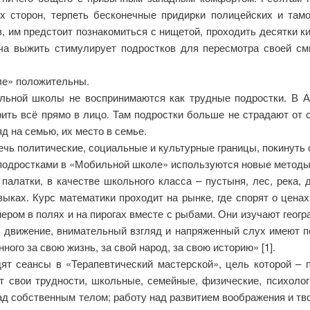
х сторон, терпеть бесконечные придирки полицейских и там
в, им предстоит познакомиться с нищетой, проходить десятки 
ача выжить стимулирует подростков для пересмотра своей см
ле» положительны.
ильной школы не воспринимаются как трудные подростки. В А
рить всё прямо в лицо. Там подростки больше не страдают от
яд на семью, их место в семье.
чь политические, социальные и культурные границы, покинуть 
 подростками в «Мобильной школе» используются новые методы
палатки, в качестве школьного класса – пустыня, лес, река, 
ках. Курс математики проходит на рынке, где спорят о ценах
ером в полях и на пирогах вместе с рыбами. Они изучают геогра
е, движение, внимательный взгляд и напряженный слух имеют п
ного за свою жизнь, за свой народ, за свою историю» [1].
дят сеансы в «Терапевтический мастерской», цель которой –
т свои трудности, школьные, семейные, физические, психоло
над собственным телом; работу над развитием воображения и 