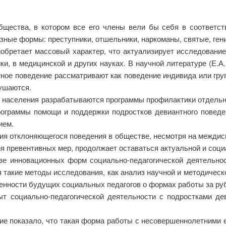
бщества, в котором все его члены вели бы себя в соответ
ые формы: преступники, отшельники, наркоманы, святые, гении
обретает массовый характер, что актуализирует исследование
ки, в медицинской и других науках. В научной литературе (Е.А.
нтное поведение рассматривают как поведение индивида или гр
рушаются.
и населения разрабатываются программы профилактики отдельн
программы помощи и поддержки подростков девиантного повед
ием.
ия отклоняющегося поведения в обществе, несмотря на междис
ия превентивных мер, продолжает оставаться актуальной и соци
зе инновационных форм социально-педагогической деятельнос
акие методы исследования, как анализ научной и методической 
енности будущих социальных педагогов о формах работы за ру
пыт социально-педагогической деятельности с подростками д
е показало, что такая форма работы с несовершеннолетними 