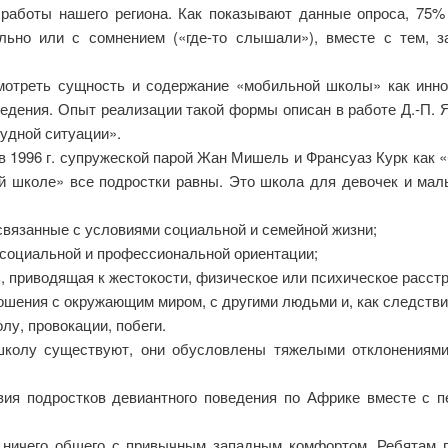
работы нашего региона. Как показывают данные опроса, 75
льно или с сомнением («где-то слышали»), вместе с тем, 
мотреть сущность и содержание «мобильной школы» как инн
ведения. Опыт реализации такой формы описан в работе Д.-П. 
удной ситуации».
 1996 г. супружеской парой Жан Мишель и Франсуаз Курк как 
школе» все подростки равны. Это школа для девочек и мальч
связанные с условиями социальной и семейной жизни;
 социальной и профессиональной ориентации;
, приводящая к жестокости, физическое или психическое расстр
шения с окружающим миром, с другими людьми и, как следствие
лу, провокации, побеги.
школу существуют, они обусловлены тяжелыми отклонениями
я подростков девиантного поведения по Африке вместе с п
 ничего общего с привычным западным комфортом. Ребятам п