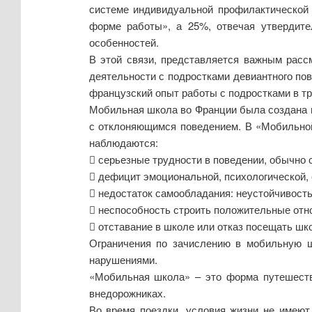
системе индивидуальной профилактической 
форме работы», а 25%, отвечая утвердите
особенностей.
В этой связи, представляется важным расс
деятельности с подростками девиантного по
французский опыт работы с подростками в тр
Мобильная школа во Франции была создана в
с отклоняющимся поведением. В «Мобильной 
наблюдаются:
 серьезные трудности в поведении, обычно 
 дефицит эмоциональной, психологической,
 недостаток самообладания: неустойчивость
 неспособность строить положительные отно
 отставание в школе или отказ посещать шко
Ограничения по зачислению в мобильную 
нарушениями.
«Мобильная школа» – это форма путешестви
внедорожниках.
Во время поездки, условия жизни не имеют