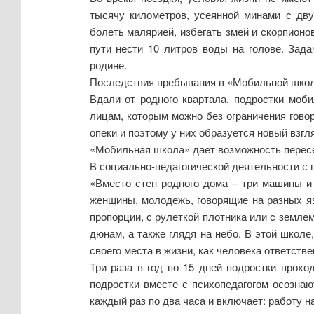
тысячу километров, усеянной минами с дву
болеть малярией, избегать змей и скорпионо
пути нести 10 литров воды на голове. Зад
родине.
Последствия пребывания в «Мобильной шко
Вдали от родного квартала, подростки моб
лицам, которым можно без ограничения гово
опеки и поэтому у них образуется новый взгл
«Мобильная школа» дает возможность пересе
В социально-педагогической деятельности с
«Вместо стен родного дома – три машины и 
женщины, молодежь, говорящие на разных язы
пропорции, с рулеткой плотника или с землем
дюнам, а также глядя на небо. В этой школ
своего места в жизни, как человека ответствен
Три раза в год по 15 дней подростки прохо
подростки вместе с психопедагогом осознаю
каждый раз по два часа и включает: работу 