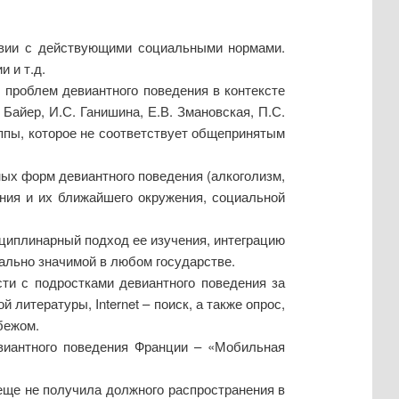
ствии с действующими социальными нормами.
 и т.д.
 проблем девиантного поведения в контексте
 Байер, И.С. Ганишина, Е.В. Змановская, П.С.
уппы, которое не соответствует общепринятым
ых форм девиантного поведения (алкоголизм,
ения и их ближайшего окружения, социальной
циплинарный подход ее изучения, интеграцию
ально значимой в любом государстве.
ти с подростками девиантного поведения за
литературы, Internet – поиск, а также опрос,
бежом.
евиантного поведения Франции – «Мобильная
еще не получила должного распространения в