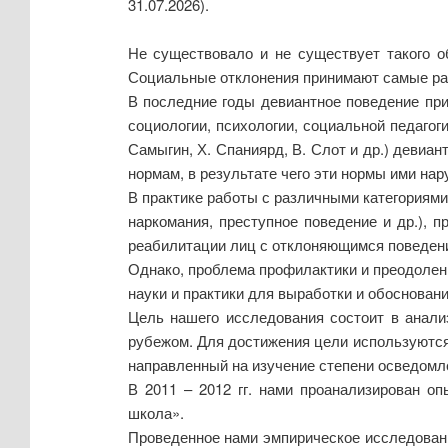
31.07.2026).
Не существовало и не существует такого о
Социальные отклонения принимают самые разн
В последние годы девиантное поведение при
социологии, психологии, социальной педагоги
Самыгин, Х. Спаниярд, В. Слот и др.) девиа
нормам, в результате чего эти нормы ими на
В практике работы с различными категориям
наркомания, преступное поведение и др.), 
реабилитации лиц с отклоняющимся поведен
Однако, проблема профилактики и преодолен
науки и практики для выработки и обоснован
Цель нашего исследования состоит в анали
рубежом. Для достижения цели используются т
направленный на изучение степени осведомл
В 2011 – 2012 гг. нами проанализирован о
школа».
Проведенное нами эмпирическое исследовани