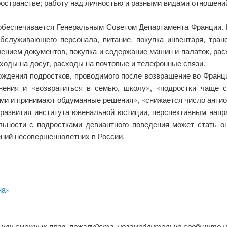
ространстве; работу над личностью и разными видами отношений
обеспечивается Генеральным Советом Департамента Франции. 
обслуживающего персонала, питание, покупка инвентаря, тра
нием документов, покупка и содержание машин и палаток, рас
ходы на досуг, расходы на почтовые и телефонные связи.
ождения подростков, проводимого после возвращение во Франц
нения и «возвратиться в семью, школу», «подростки чаще 
ми и принимают обдуманные решения», «снижается число анти
 развития института ювенальной юстиции, перспективным на
льности с подростками девиантного поведения может стать о
ний несовершеннолетних в России.
на»
 или смежных прав, пожалуйста, незамедлительно сообщите 