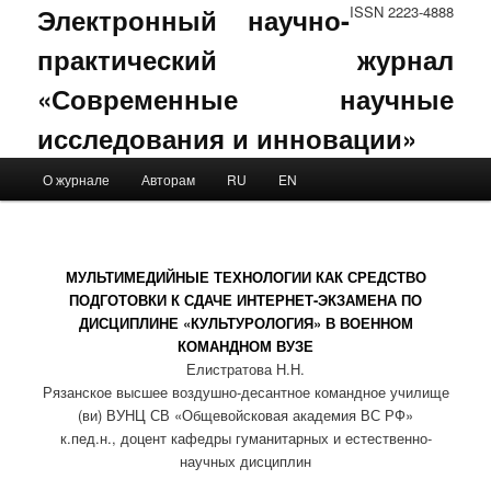
Электронный научно-
ISSN 2223-4888
практический журнал
«Современные научные
исследования и инновации»
Main menu
О журнале
Авторам
RU
EN
Skip to primary content
Skip to secondary content
МУЛЬТИМЕДИЙНЫЕ ТЕХНОЛОГИИ КАК СРЕДСТВО
ПОДГОТОВКИ К СДАЧЕ ИНТЕРНЕТ-ЭКЗАМЕНА ПО
ДИСЦИПЛИНЕ «КУЛЬТУРОЛОГИЯ» В ВОЕННОМ
КОМАНДНОМ ВУЗЕ
Елистратова Н.Н.
Рязанское высшее воздушно-десантное командное училище
(ви) ВУНЦ СВ «Общевойсковая академия ВС РФ»
к.пед.н., доцент кафедры гуманитарных и естественно-
научных дисциплин