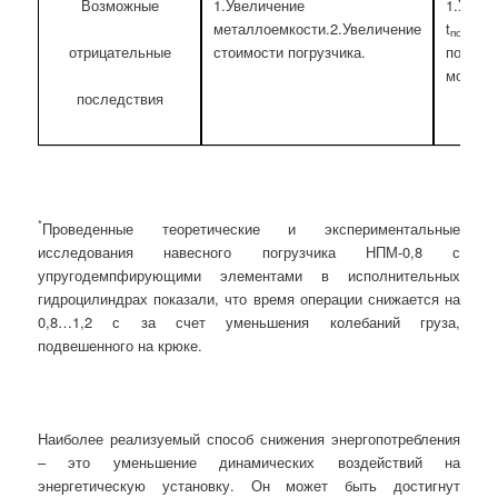
Возможные
1.Увеличение
1.Увел
металлоемкости.2.Увеличение
t
2.У
поз.
стоимости погрузчика.
потреб
отрицательные
мощнос
последствия
*
Проведенные теоретические и экспериментальные
исследования навесного погрузчика НПМ-0,8 с
упругодемпфирующими элементами в исполнительных
гидроцилиндрах показали, что время операции снижается на
0,8…1,2 с за счет уменьшения колебаний груза,
подвешенного на крюке.
Наиболее реализуемый способ снижения энергопотребления
– это уменьшение динамических воздействий на
энергетическую установку. Он может быть достигнут