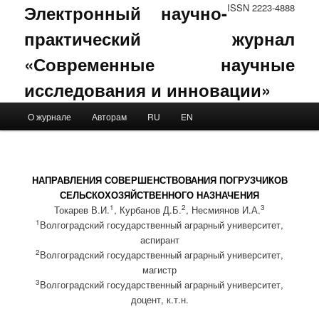
Электронный научно-
ISSN 2223-4888
практический журнал
«Современные научные
исследования и инновации»
Main menu
О журнале
Авторам
RU
EN
Skip to primary content
Skip to secondary content
НАПРАВЛЕНИЯ СОВЕРШЕНСТВОВАНИЯ ПОГРУЗЧИКОВ
СЕЛЬСКОХОЗЯЙСТВЕННОГО НАЗНАЧЕНИЯ
1
2
3
Токарев В.И.
, Курбанов Д.Б.
, Несмиянов И.А.
1
Волгоградский государственный аграрный университет,
аспирант
2
Волгоградский государственный аграрный университет,
магистр
3
Волгоградский государственный аграрный университет,
доцент, к.т.н.