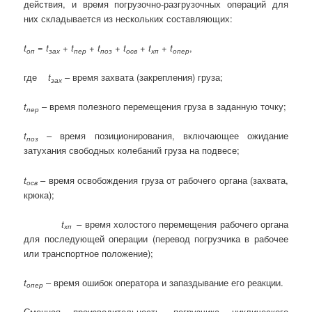
действия, и время погрузочно-разгрузочных операций для
них складывается из нескольких составляющих:
t
=
t
+
t
+
t
+
t
+
t
+
t
,
оп
зах
пер
поз
осв
хп
опер
где
t
– время захвата (закрепления) груза;
зах
t
– время полезного перемещения груза в заданную точку;
пер
t
– время позиционирования, включающее ожидание
поз
затухания свободных колебаний груза на подвесе;
t
– время освобождения груза от рабочего органа (захвата,
осв
крюка);
t
– время холостого перемещения рабочего органа
хп
для последующей операции (перевод погрузчика в рабочее
или транспортное положение);
t
– время ошибок оператора и запаздывание его реакции.
опер
Сменная производительность погрузчика циклического