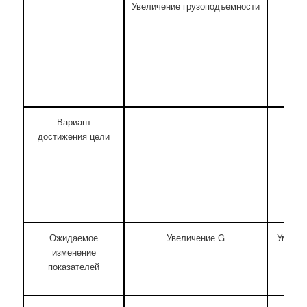
Увеличение грузоподъемности
Пов
ра
ско
Вариант
достижения цели
Ожидаемое
Увеличение G
Уменьш
изменение
и
показателей