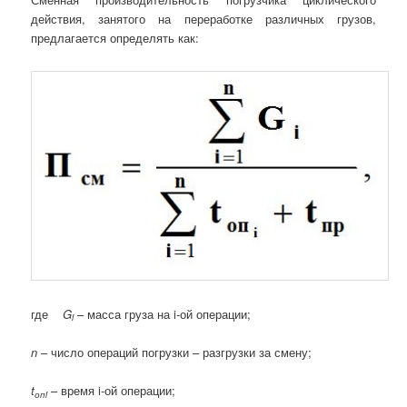
действия, занятого на переработке различных грузов,
предлагается определять как:
где
G
– масса груза на i-ой операции;
i
n
– число операций погрузки – разгрузки за смену;
t
– время i-ой операции;
оп
i