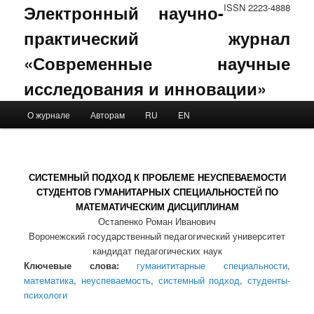
Электронный научно-
ISSN 2223-4888
практический журнал
«Современные научные
исследования и инновации»
Main menu
О журнале
Авторам
RU
EN
Skip to primary content
Skip to secondary content
СИСТЕМНЫЙ ПОДХОД К ПРОБЛЕМЕ НЕУСПЕВАЕМОСТИ
СТУДЕНТОВ ГУМАНИТАРНЫХ СПЕЦИАЛЬНОСТЕЙ ПО
МАТЕМАТИЧЕСКИМ ДИСЦИПЛИНАМ
Остапенко Роман Иванович
Воронежский государственный педагогический университет
кандидат педагогических наук
Ключевые слова:
гуманититарные специальности
,
математика
,
неуспеваемость
,
системный подход
,
студенты-
психологи