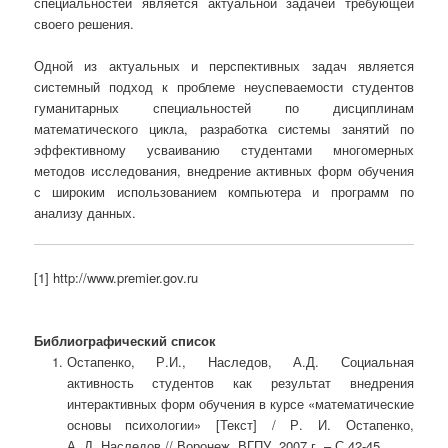
специальностей является актуальной задачей требующей
своего решения.
Одной из актуальных и перспективных задач является
системный подход к проблеме неуспеваемости студентов
гуманитарных специальностей по дисциплинам
математического цикла, разработка системы занятий по
эффективному усваиванию студентами многомерных
методов исследования, внедрение активных форм обучения
с широким использованием компьютера и программ по
анализу данных.
[1] http://www.premier.gov.ru
Библиографический список
Остапенко, Р.И., Наследов, А.Д. Социальная
активность студентов как результат внедрения
интерактивных форм обучения в курсе «математические
основы психологии» [Текст] / Р. И. Остапенко,
А. Д. Наследов // Воронеж, ВГПУ, 2007 г. – С.42-45.