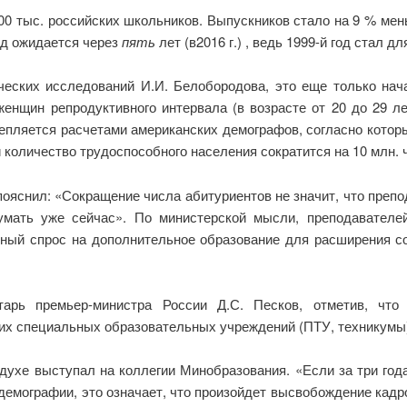
800 тыс. российских школьников. Выпускников стало на 9 % мен
ад ожидается через
пять
лет (в2016 г.) , ведь 1999-й год стал 
еских исследований И.И. Белобородова, это еще только начал
енщин репродуктивного интервала (в возрасте от 20 до 29 ле
крепляется расчетами американских демографов, согласно котор
и количество трудоспособного населения сократится на 10 млн. 
пояснил: «Сокращение числа абитуриентов не значит, что преп
мать уже сейчас». По министерской мысли, преподавателе
льный спрос на дополнительное образование для расширения с
арь премьер-министра России Д.С. Песков, отметив, что
х специальных образовательных учреждений (ПТУ, техникумы)»
е духе выступал на коллегии Минобразования. «Если за три год
 демографии, это означает, что произойдет высвобождение кад