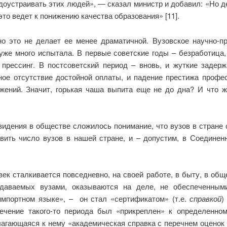
удоустраивать этих людей», — сказал министр и добавил: «Но де
это ведет к понижению качества образования» [11].
но это не делает ее менее драматичной. Вузовское научно-п
уже много испытала. В первые советские годы – безработица, 
 прессинг. В постсоветский период – вновь, и жуткие заде
нное отсутствие достойной оплаты, и падение престижа профе
жений. Значит, горькая чаша выпита еще не до дна? И что 
видения в обществе сложилось понимание, что вузов в стране
вить число вузов в нашей стране, и – допустим, в Соединен
век сталкивается повседневно, на своей работе, в быту, в общ
даваемых вузами, оказываются на деле, не обеспеченным
импортном языке», – он стал «сертификатом» (т.е.
справкой
)
ечение такого-то периода был «прикреплен» к определенном
лагающаяся к нему «академическая справка с перечнем оценок