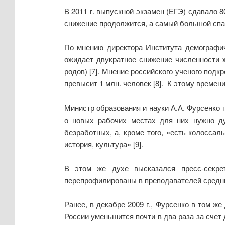
В 2011 г. выпускной экзамен (ЕГЭ) сдавало 
снижение продолжится, а самый большой сп
По мнению директора Института демографич
ожидает двукратное снижение численности ж
родов) [7]. Мнение российского ученого под
превысит 1 млн. человек [8]. К этому времен
Министр образования и науки А.А. Фурсенко 
о новых рабочих местах для них нужно ду
безработных, а, кроме того, «есть колосса
история, культура» [9].
В этом же духе высказался пресс-секрет
перепрофилированы в преподавателей средни
Ранее, в декабре 2009 г., Фурсенко в том ж
России уменьшится почти в два раза за счет