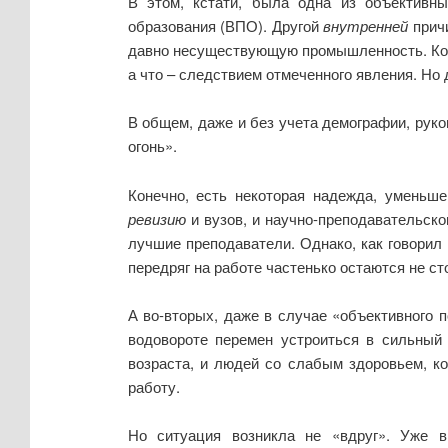
В этом, кстати, была одна из объектив
образования (ВПО). Другой
внутренней
причи
давно несуществующую промышленность. Корр
а что – следствием отмеченного явления. Но
В общем, даже и без учета демографии, рук
огонь».
Конечно, есть некоторая надежда, уменьше
ревизию
и вузов, и научно-преподавательско
лучшие преподаватели. Однако, как говорил
передряг на работе частенько остаются не с
А во-вторых, даже в случае «объективного 
водовороте перемен устроиться в сильный
возраста, и людей со слабым здоровьем, к
работу.
Но ситуация возникла не «вдруг». Уже в