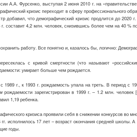
сии А.А. Фурсенко, выступая 2 июня 2010 г. на «правительст
графический кризис переходит в сферу профессионального обр
тр добавил, что демографический кризис продлится до 2020 г.
 г. составит 4,2 млн. человек, снизившись более чем на 40 % 
охранить работу. Все понятно и, казалось бы, логично: Демогра
пересеклась с кривой смертности (что называют «российск
даемости: умирает больше чем рождается.
1989 г., к 1993 г. рождаемость упала на треть. В период с 199
м
рождаемости зарегистрирован в 1999 г. – 1.2 млн. человек
вил 1,19 ребенка.
ического кризиса проявили себя в снижении конкурсов во мно
94 гг. исполнилось 17 лет – возраст окончания средней школы. А
щие годы.