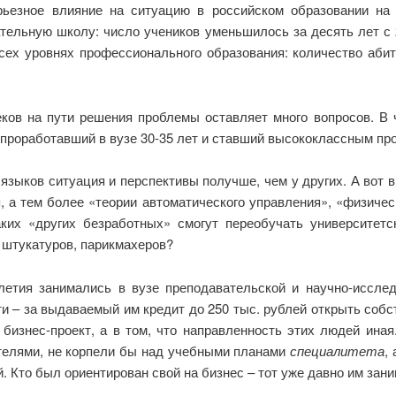
ьезное влияние на ситуацию в российском образовании на 
тельную школу: число учеников уменьшилось за десять лет с 
ех уровнях профессионального образования: количество абит
ков на пути решения проблемы оставляет много вопросов. В ч
 проработавший в вузе 30-35 лет и ставший высококлассным п
языков ситуация и перспективы получше, чем у других. А вот 
, а тем более «теории автоматического управления», «физичес
аких «других безработных» смогут переобучать университет
 штукатуров, парикмахеров?
летия занимались в вузе преподавательской и научно-иссл
и – за выдаваемый им кредит до 250 тыс. рублей открыть соб
 бизнес-проект, а в том, что направленность этих людей ина
ателями, не корпели бы над учебными планами
специалитета
,
 Кто был ориентирован свой на бизнес – тот уже давно им зани