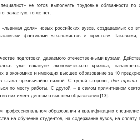
пециалист» не готов выполнять трудовые обязанности по с
о, зачастую, то же нет.
о «львиная доля» новых российских вузов, создаваемых со в
 красивыми фантиками «экономистов и юристов». Таковыми
ачестве подготовки, даваемого отечественными вузами. Дейст
алось уже накануне экономического кризиса, начавшего
ых в экономике и имеющих высшее образование за 10 предкризи
в стала чрезвычайно низкой. С одной стороны,
две трети
(
ся по месту работы. С другой, – в самом примитивном секто
а из них имеет диплом о высшем образовании [13].
м профессиональном образовании и квалификацию специалист
ства на обучение студентов, на содержание вузов, на оплату 