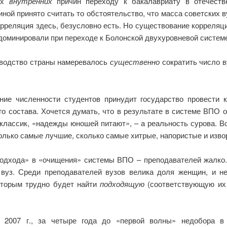
ных
внутренних
причин переходу к бакалавриату в отечеств
ной принято считать то обстоятельство, что масса советских в
еляция здесь, безусловно есть. Но существование корреляции
 доминировали при переходе к Болонской двухуровневой системе
оводство страны намеревалось
существенно
сократить число в
ние численности студентов принудит государство провести 
го состава. Хочется думать, что в результате в системе ВПО 
 классик, «надежды юношей питают», – а реальность сурова. В
только самые лучшие, сколько самые хитрые, напористые и изво
подхода» в «очищения» системы ВПО – преподавателей жалко. 
 вуз. Среди преподавателей вузов велика доля женщин, и 
оторым трудно будет найти
подходящую
(соответствующую их 
 2007 г., за четыре года до «первой волны» недобора в