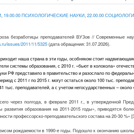
И
,
19.00.00 ПСИХОЛОГИЧЕСКИЕ НАУКИ
,
22.00.00 СОЦИОЛОГ
роза безработицы преподавателей ВУЗов // Современные на
a.ru/issues/2011/11/5325
(дата обращения: 31.07.2026).
приходит наша страна в эти годы, особняком стоит надвигающа
ели системы образования, с 2010 г. «бьют в колокола» отечест
ауки РФ представило в правительство и разослало по федерал
период
с 2011 г по 2015 г. могут остаться около 100 тыс. препода
41 тыс. преподавателей, а с учетом негосударственных – около 
всего через полгода, в феврале 2011 г., в утвержденной Пр
 развития образования на 2011-2015 годы», приводятся боле
ности профессорско-преподавательского состава на 20-30 %» [3
зисом рождаемости в 1990-е годы. Подошло к окончанию школы