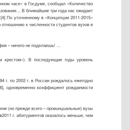
венном часе» в Госдуме, сообщал «Количество
азования… В ближайшие три года нас ожидает
 [4] По уточненному в «Концепции 2011-2015»
по отношению к численности студентов вузов в
фия – ничего не поделаешь! …
им крестом»). В последующие годы уровень
4 г. по 2002 г. в России рождалось ежегодно
 [6], одновременно коэффициент рождаемости
гие (но прежде всего –
провинциальные
) вузы
 в2011 г. абитуриентов оказалось меньше, чем