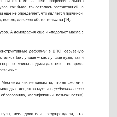
енной системе высшего профессионального
узов, как была, так осталась рассчитанной на
 еще не определяет, что является причиной,
, все же,
внешние
обстоятельства [14].
узов. А демография еще и «подольет масла в
конструктивные
реформы
в ВПО, серьезную
остались
бы
лучшие – как лучшие вузы, так и
о-первых, «чины людьми даются», – во время
ротливые.
Многие из них не виноваты, что не смогли в
немолодых доцентов-мужчин
предпенсионного
образованию, квалификации, возможностям)
 вузы, исследователи предупреждали, что