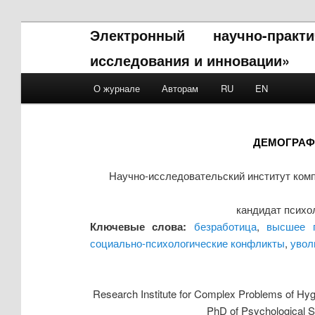
Электронный научно-прак
исследования и инновации»
Main menu
О журнале
Авторам
RU
EN
Skip to primary content
Skip to secondary content
ДЕМОГРАФ
Научно-исследовательский институт ком
кандидат психо
Ключевые слова:
безработица
,
высшее п
социально-психологические конфликты
,
увол
Research Institute for Complex Problems of Hy
PhD of Psychological S