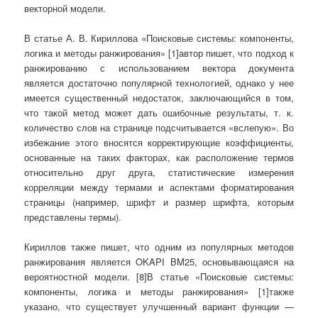
векторной модели.
В статье А. В. Кириллова «Поисковые системы: компоненты,
логика и методы ранжирования» [1]автор пишет, что подход к
ранжированию с использованием вектора документа
является достаточно популярной технологией, однако у нее
имеется существенный недостаток, заключающийся в том,
что такой метод может дать ошибочные результаты, т. к.
количество слов на странице подсчитывается «вслепую». Во
избежание этого вносятся корректирующие коэффициенты,
основанные на таких факторах, как расположение термов
относительно друг друга, статистические измерения
корреляции между термами и аспектами форматирования
страницы (например, шрифт и размер шрифта, которым
представлены термы).
Кириллов также пишет, что одним из популярных методов
ранжирования является OKAPI BM25, основывающаяся на
вероятностной модели. [8]В статье «Поисковые системы:
компоненты, логика и методы ранжирования» [1]также
указано, что существует улучшенный вариант функции —