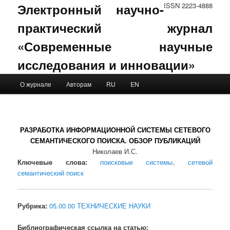
Электронный научно-
ISSN 2223-4888
практический журнал
«Современные научные
исследования и инновации»
Main menu
О журнале
Авторам
RU
EN
Skip to primary content
Skip to secondary content
РАЗРАБОТКА ИНФОРМАЦИОННОЙ СИСТЕМЫ СЕТЕВОГО
СЕМАНТИЧЕСКОГО ПОИСКА. ОБЗОР ПУБЛИКАЦИЙ
Николаев И.С.
Ключевые слова:
поисковые системы
,
сетевой
семантический поиск
Рубрика:
05.00.00 ТЕХНИЧЕСКИЕ НАУКИ
Библиографическая ссылка на статью: