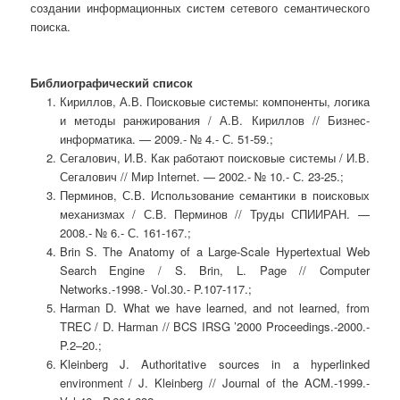
создании информационных систем сетевого семантического
поиска.
Библиографический список
Кириллов, А.В. Поисковые системы: компоненты, логика
и методы ранжирования / А.В. Кириллов // Бизнес-
информатика. — 2009.- № 4.- С. 51-59.;
Сегалович, И.В. Как работают поисковые системы / И.В.
Сегалович // Мир Internet. — 2002.- № 10.- С. 23-25.;
Перминов, С.В. Использование семантики в поисковых
механизмах / С.В. Перминов // Труды СПИИРАН. —
2008.- № 6.- С. 161-167.;
Brin S. The Anatomy of a Large-Scale Hypertextual Web
Search Engine / S. Brin, L. Page // Computer
Networks.-1998.- Vol.30.- P.107-117.;
Harman D. What we have learned, and not learned, from
TREC / D. Harman // BCS IRSG ’2000 Proceedings.-2000.-
P.2–20.;
Kleinberg J. Authoritative sources in a hyperlinked
environment / J. Kleinberg // Journal of the ACM.-1999.-