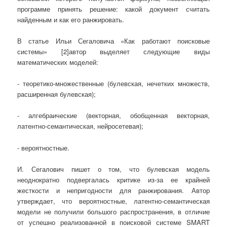
программе принять решение: какой документ считать
найденным и как его ранжировать.
В статье Ильи Сегаловича «Как работают поисковые
системы» [2]автор выделяет следующие виды
математических моделей:
- теоретико-множественные (булевская, нечетких множеств,
расширенная булевская);
- алгебраические (векторная, обобщенная векторная,
латентно-семантическая, нейросетевая);
- вероятностные.
И. Сегалович пишет о том, что булевская модель
неоднократно подвергалась критике из-за ее крайней
жесткости и непригодности для ранжирования. Автор
утверждает, что вероятностные, латентно-семантическая
модели не получили большого распространения, в отличие
от успешно реализованной в поисковой системе SMART