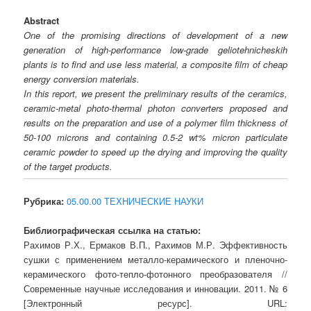
Abstract
One of the promising directions of development of a new
generation of high-performance low-grade geliotehnicheskih
plants is to find and use less material, a composite film of cheap
energy conversion materials.
In this report, we present the preliminary results of the ceramics,
ceramic-metal photo-thermal photon converters proposed and
results on the preparation and use of a polymer film thickness of
50-100 microns and containing 0.5-2 wt% micron particulate
ceramic powder to speed up the drying and improving the quality
of the target products.
Рубрика:
05.00.00 ТЕХНИЧЕСКИЕ НАУКИ
Библиографическая ссылка на статью:
Рахимов Р.Х., Ермаков В.П., Рахимов М.Р. Эффективность
сушки с применением металло-керамического и пленочно-
керамического фото-тепло-фотонного преобразователя //
Современные научные исследования и инновации. 2011. № 6
[Электронный ресурс]. URL: