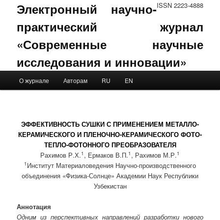
Электронный научно-
ISSN 2223-4888
практический журнал
«Современные научные
исследования и инновации»
Main menu
О журнале
Авторам
RU
EN
Skip to primary content
Skip to secondary content
ЭФФЕКТИВНОСТЬ СУШКИ С ПРИМЕНЕНИЕМ МЕТАЛЛО-
КЕРАМИЧЕСКОГО И ПЛЕНОЧНО-КЕРАМИЧЕСКОГО ФОТО-
ТЕПЛО-ФОТОННОГО ПРЕОБРАЗОВАТЕЛЯ
1
1
1
Рахимов Р.Х.
, Ермаков В.П.
, Рахимов М.Р.
1
Институт Материаловедения Научно-производственного
объединения «Физика-Солнце» Академии Наук Республики
Узбекистан
Аннотация
Одним из перспективных направлений разработки нового