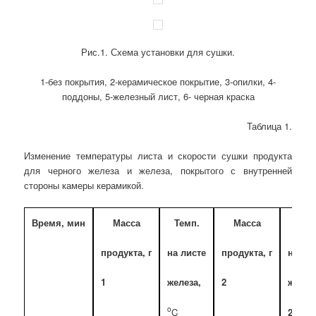
Рис.1. Схема установки для сушки.
1-без покрытия, 2-керамическое покрытие, 3-опилки, 4-
поддоны, 5-железный лист, 6- черная краска
Таблица 1.
Изменение температуры листа и скорости сушки продукта
для черного железа и железа, покрытого с внутренней
стороны камеры керамикой.
Время, мин
Масса
Темп.
Масса
Тем
продукта, г
на листе
продукта, г
на ли
1
железа,
2
желез
o
C
2