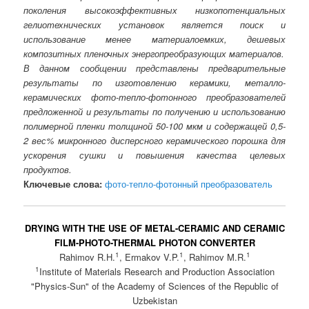
поколения высокоэффективных низкопотенциальных
гелиотехнических установок является поиск и
использование менее материалоемких, дешевых
композитных пленочных энергопреобразующих материалов.
В данном сообщении представлены предварительные
результаты по изготовлению керамики, металло-
керамических фото-тепло-фотонного преобразователей
предложенной и результаты по получению и использованию
полимерной пленки толщиной 50-100 мкм и содержащей 0,5-
2 вес% микронного дисперсного керамического порошка для
ускорения сушки и повышения качества целевых
продуктов.
Ключевые слова:
фото-тепло-фотонный преобразователь
DRYING WITH THE USE OF METAL-CERAMIC AND CERAMIC
FILM-PHOTO-THERMAL PHOTON CONVERTER
1
1
1
Rahimov R.H.
, Ermakov V.P.
, Rahimov M.R.
1
Institute of Materials Research and Production Association
"Physics-Sun" of the Academy of Sciences of the Republic of
Uzbekistan