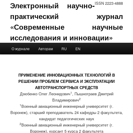
Электронный научно-
ISSN 2223-4888
практический журнал
«Современные научные
исследования и инновации»
Main menu
О журнале
Авторам
RU
EN
Skip to primary content
Skip to secondary content
ПРИМЕНЕНИЕ ИННОВАЦИОННЫХ ТЕХНОЛОГИЙ В
РЕШЕНИИ ПРОБЛЕМ СЕРВИСА И ЭКСПЛУАТАЦИИ
АВТОТРАНСПОРТНЫХ СРЕДСТВ
1
Дзюбенко Олег Леонидович
, Пышнограев Дмитрий
2
Владимирович
1
Военный авиационный инженерный университет (г.
Воронеж), старший преподаватель 24 кафедры 2 факультета,
кандидат педагогических наук
2
Военный авиационный инженерный университет (г.
Воронеж), курсант 5 курса 2 факультета