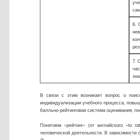
уче
сам
6. 
не
кон
рез
7. 
ча
зна
В связи с этим возникает вопрос о поис
индивидуализации учебного процесса, повыш
балльно-рейтинговая система оценивания, по
Понятием «рейтинг» (от английского «to r
человеческой деятельности. В зависимости 
2
).