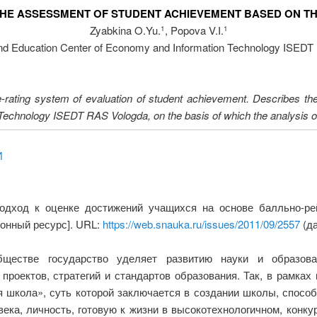
HE ASSESSMENT OF STUDENT ACHIEVEMENT BASED ON TH
Zyabkina O.Yu.
, Popova V.I.
1
1
d Education Center of Economy and Information Technology ISEDT
ore-rating system of evaluation of student achievement. Describes th
echnology ISEDT RAS Vologda, on the basis of which the analysis of
И
одход к оценке достижений учащихся на основе балльно-ре
ронный ресурс]. URL:
https://web.snauka.ru/issues/2011/09/2557
(да
ществе государство уделяет развитию науки и образова
роектов, стратегий и стандартов образования. Так, в рамках
школа», суть которой заключается в создании школы, способ
века, личность, готовую к жизни в высокотехнологичном, конкур