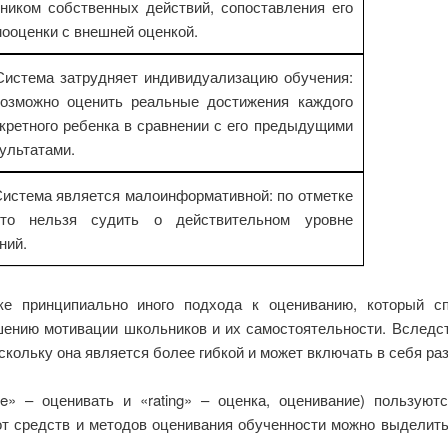
ником собственных действий, сопоставления его
ооценки с внешней оценкой.
Система затрудняет индивидуализацию обучения:
возможно оценить реальные достижения каждого
кретного ребенка в сравнении с его предыдущими
ультатами.
Система является малоинформативной: по отметке
сто нельзя судить о действительном уровне
ний.
ке принципиально иного подхода к оцениванию, который сп
ению мотивации школьников и их самостоятельности. Вследст
скольку она является более гибкой и может включать в себя ра
ate» – оценивать и «rating» – оценка, оценивание) пользую
от средств и методов оценивания обученности можно выделить 