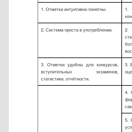
1. Отметки интуитивно понятны.
1.
кон
2. Система проста в употреблении.
2.
ст
бо
вос
3. Отметки удобны для конкурсов,
3. 
вступительных экзаменов,
оце
статистики, отчётности.
4.
фо
сам
5.
ус