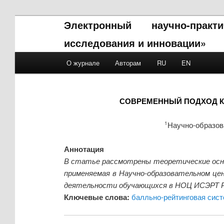
Электронный научно-прак
исследования и инновации»
Main menu
О журнале
Авторам
RU
EN
Skip to primary content
Skip to secondary content
СОВРЕМЕННЫЙ ПОДХОД К
Научно-образов
1
Аннотация
В статье рассмотрены теоретические осно
применяемая в Научно-образовательном цен
деятельности обучающихся в НОЦ ИСЭРТ 
Ключевые слова:
балльно-рейтинговая сис