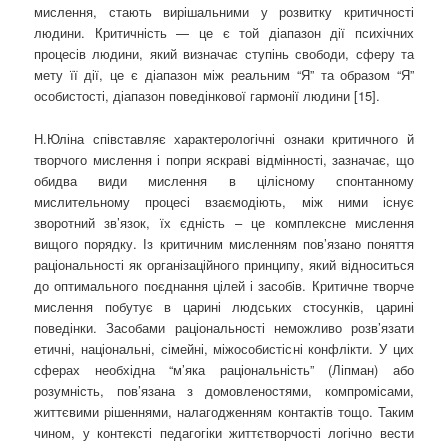
мислення, стають вирішальними у розвитку критичності
людини. Критичність — це є той діапазон дії психічних
процесів людини, який визначає ступінь свободи, сферу та
мету її дії, це є діапазон між реальним “Я” та образом “Я”
особистості, діапазон поведінкової гармонії людини [15].
Н.Юліна співставляє характерологічні ознаки критичного й
творчого мислення і попри яскраві відмінності, зазначає, що
обидва види мислення в цілісному спонтанному
мислительному процесі взаємодіють, між ними існує
зворотний зв’язок, їх єдність – це комплексне мислення
вищого порядку. Із критичним мисленням пов’язано поняття
раціональності як організаційного принципу, який відноситься
до оптимального поєднання цілей і засобів. Критичне творче
мислення побутує в царині людських стосунків, царині
поведінки. Засобами раціональності неможливо розв’язати
етичні, національні, сімейні, міжособистісні конфлікти. У цих
сферах необхідна “м’яка раціональність” (Ліпман) або
розумність, пов’язана з домовленостями, компромісами,
життєвими рішеннями, налагодженням контактів тощо. Таким
чином, у контексті педагогіки життєтворчості логічно вести