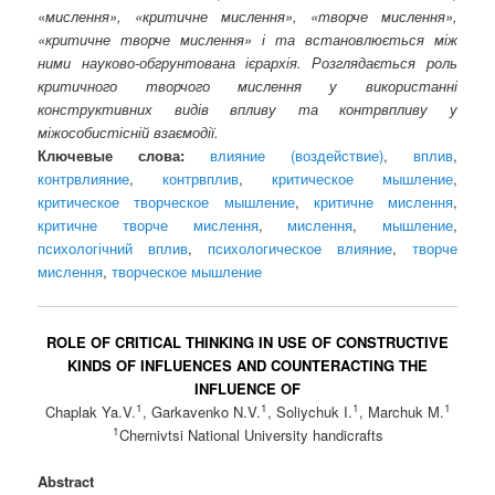
«мислення», «критичне мислення», «творче мислення»,
«критичне творче мислення» і та встановлюється між
ними науково-обгрунтована ієрархія. Розглядається роль
критичного творчого мислення у використанні
конструктивних видів впливу та контрвпливу у
міжособистісній взаємодії.
Ключевые слова:
влияние (воздействие)
,
вплив
,
контрвлияние
,
контрвплив
,
критическое мышление
,
критическое творческое мышление
,
критичне мислення
,
критичне творче мислення
,
мислення
,
мышление
,
психологічний вплив
,
психологическое влияние
,
творче
мислення
,
творческое мышление
ROLE OF CRITICAL THINKING IN USE OF CONSTRUCTIVE
KINDS OF INFLUENCES AND COUNTERACTING THE
INFLUENCE OF
1
1
1
1
Chaplak Ya.V.
, Garkavenko N.V.
, Soliychuk I.
, Marchuk M.
1
Chernivtsi National University handicrafts
Abstract