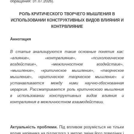
обращения: 31.07.2026).
РОЛЬ КРИТИЧЕСКОГО ТВОРЧЕГО МЫШЛЕНИЯ В
ИСПОЛЬЗОВАНИИ КОНСТРУКТИВНЫХ ВИДОВ ВЛИЯНИЯ И
КОНТРВЛИЯНИЕ
Аннотация
В статье анализируются такие основные понятия как:
«влияние», «контрвлияние», «психологическое
воздействие», «межличностное воздействие»,
«мышление», «критическое мышление», «творческое
мышление», «критическое творческое мышление» и
устанавливается между ними научно-обоснованная
иерархия. Рассматривается роль критического мышления
в использовании конструктивных видов влияния и
контрвлияния в межличностном взаимодействии.
Актуальність проблеми
.
Під впливом розуміється не тільки
вплив керівника на підлеглого з метою зміни його поведінки і