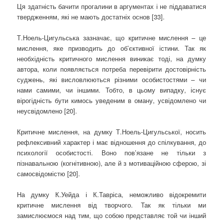
Ця здатність бачити прогалини в аргументах і не піддаватися
твердженням, які не мають достатніх основ [33].
Т.Ноель-Цигульська зазначає, що критичне мислення – це
мислення, яке призводить до об’єктивної істини. Так як
необхідність критичного мислення виникає тоді, на думку
автора, коли появляється потреба перевірити достовірність
суджень, які висловлюються різними особистостями – чи
нами самими, чи іншими. Тобто, в цьому випадку, існує
вірогідність бути кимось уведеним в оману, усвідомлено чи
неусвідомлено [20].
Критичне мислення, на думку Т.Ноель-Цигульської, носить
рефлексивний характер і має відношення до спілкування, до
психології особистості. Воно пов’язане не тільки з
пізнавальною (когнітивною), але й з мотиваційною сферою, зі
самосвідомістю [20].
На думку К.Уейда і К.Тавріса, неможливо відокремити
критичне мислення від творчого. Так як тільки ми
замислюємося над тим, що собою представляє той чи інший