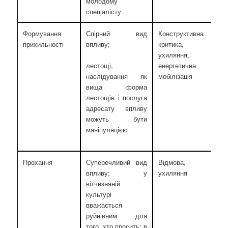
молодому
спеціалісту
Формування
Спірний вид
Конструктивна
прихильності
впливу;
критика,
ухиляння,
енергетична
лестощі,
мобілізація
наслідування як
вища форма
лестощів і послуга
адресату впливу
можуть бути
маніпуляцією
Прохання
Суперечливий вид
Відмова,
впливу; у
ухиляння
вітчизняній
культурі
вважається
руйнівним для
того, хто просить; в