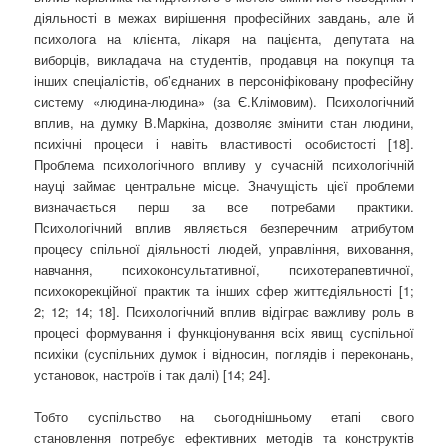
діяльності в межах вирішення професійних завдань, але й
психолога на клієнта, лікаря на пацієнта, депутата на
виборців, викладача на студентів, продавця на покупця та
інших спеціалістів, об’єднаних в персоніфіковану професійну
систему «людина-людина» (за Є.Клімовим). Психологічний
вплив, на думку В.Маркіна, дозволяє змінити стан людини,
психічні процеси і навіть властивості особистості [18].
Проблема психологічного впливу у сучасній психологічній
науці займає центральне місце. Значущість цієї проблеми
визначається перш за все потребами практики.
Психологічний вплив являється безперечним атрибутом
процесу спільної діяльності людей, управління, виховання,
навчання, психоконсультативної, психотерапевтичної,
психокорекційної практик та інших сфер життєдіяльності [1;
2; 12; 14; 18]. Психологічний вплив відіграє важливу роль в
процесі формування і функціонування всіх явищ суспільної
психіки (суспільних думок і відносин, поглядів і переконань,
установок, настроїв і так далі) [14; 24].
Тобто суспільство на сьогоднішньому етапі свого
становлення потребує ефективних методів та конструктів