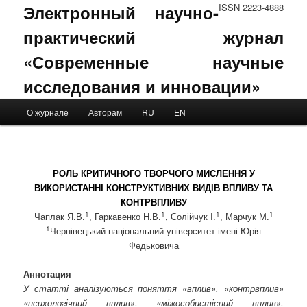
Электронный научно-
ISSN 2223-4888
практический журнал
«Современные научные
исследования и инновации»
Main menu
О журнале
Авторам
RU
EN
Skip to primary content
Skip to secondary content
РОЛЬ КРИТИЧНОГО ТВОРЧОГО МИСЛЕННЯ У
ВИКОРИСТАННІ КОНСТРУКТИВНИХ ВИДІВ ВПЛИВУ ТА
КОНТРВПЛИВУ
1
1
1
1
Чаплак Я.В.
, Гаркавенко Н.В.
, Солійчук І.
, Марчук М.
1
Чернівецький національний університет імені Юрія
Федьковича
Аннотация
У статті аналізуються поняття «вплив», «контрвплив»
«психологічний вплив», «міжособистісний вплив»,