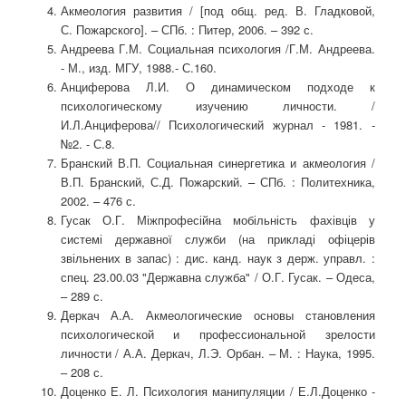
Акмеология развития / [под общ. ред. В. Гладковой,
С. Пожарского]. – СПб. : Питер, 2006. – 392 с.
Андреева Г.М. Социальная психология /Г.М. Андреева.
- М., изд. МГУ, 1988.- С.160.
Анциферова Л.И. О динамическом подходе к
психологическому изучению личности. /
И.Л.Анциферова// Психологический журнал - 1981. -
№2. - С.8.
Бранский В.П. Социальная синергетика и акмеология /
В.П. Бранский, С.Д. Пожарский. – СПб. : Политехника,
2002. – 476 с.
Гусак О.Г. Міжпрофесійна мобільність фахівців у
системі державної служби (на прикладі офіцерів
звільнених в запас) : дис. канд. наук з держ. управл. :
спец. 23.00.03 "Державна служба" / О.Г. Гусак. – Одеса,
– 289 с.
Деркач А.А. Акмеологические основы становления
психологической и профессиональной зрелости
личности / А.А. Деркач, Л.Э. Орбан. – М. : Наука, 1995.
– 208 с.
Доценко Е. Л. Психология манипуляции / Е.Л.Доценко -