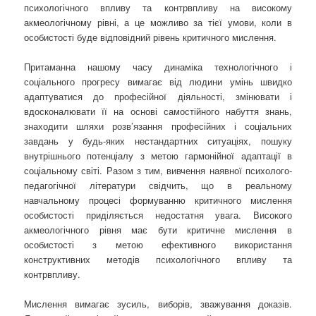
психологічного впливу та контрвпливу на високому
акмеологічному рівні, а це можливо за тієї умови, коли в
особистості буде відповідний рівень критичного мислення.
Притаманна нашому часу динаміка технологічного і
соціального прогресу вимагає від людини умінь швидко
адаптуватися до професійної діяльності, змінювати і
вдосконалювати її на основі самостійного набуття знань,
знаходити шляхи розв’язання професійних і соціальних
завдань у будь-яких нестандартних ситуаціях, пошуку
внутрішнього потенціалу з метою гармонійної адаптації в
соціальному світі. Разом з тим, вивчення наявної психолого-
педагогічної літератури свідчить, що в реальному
навчальному процесі формуванню критичного мислення
особистості приділяється недостатня увага. Високого
акмеологічного рівня має бути критичне мислення в
особистості з метою ефективного використання
конструктивних методів психологічного впливу та
контрвпливу.
Мислення вимагає зусиль, виборів, зважування доказів.