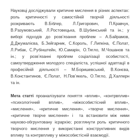
Науковці досліджували критичне мислення в різних аспектах:
роль критичності у самостійній творчій діяльності
розкривають В.Біблер, Л.Григорович, П.Кравчук,
В.Разумовський, Л.Ростовецька, В.Шубинський та ін.; у
виборі підходів до розв’язання проблем – А.Байрамов,
Д.Джумалієва, Б.Зейгарник, С.Король, Г.Липкіна, Є.Полат,
Л.Рибак, С.Рубінштейн, Ю.Самарін, О.Тягло, М.Чошанов та
ін.; у розв’язанні проблем соціалізації особистості,
самоутвердження молодого спеціаліста, успішної адаптації в
професійній діяльності – М.Боришевський, В.Конєва,
В.Константинов, Є.Полат, Н.Пов’якель, О.Тягло, Д.Халперн
та ін.
Мета статті
проаналізувати поняття «вплив», «контрвплив»
«психологічний вплив», «міжособистісний вплив»,
«мислення», «критичне мислення», «творче мислення»,
«критичне творче мислення» і та встановити між ними
науково-обгрунтовану ієрархію; розглянути роль критичного
творчого мислення у використанні конструктивних видів
впливу та контрвпливу у міжособистісній взаємодії.