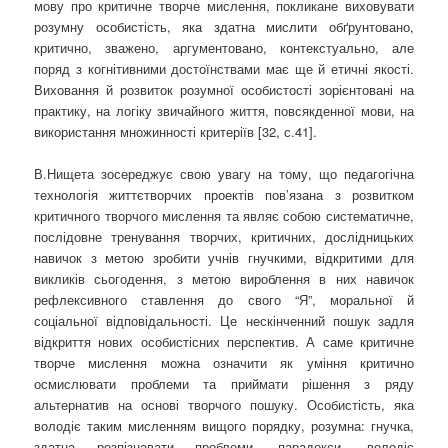
мову про критичне творче мислення, покликане виховувати
розумну особистість, яка здатна мислити обґрунтовано,
критично, зважено, аргументовано, контекстуально, але
поряд з когнітивними достоїнствами має ще й етичні якості.
Виховання й розвиток розумної особистості зорієнтовані на
практику, на логіку звичайного життя, повсякденної мови, на
використання множинності критеріїв [32, с.41].
В.Нищета зосереджує свою увагу на тому, що педагогічна
технологія життєтворчих проектів пов’язана з розвитком
критичного творчого мислення та являє собою систематичне,
послідовне тренування творчих, критичних, дослідницьких
навичок з метою зробити учнів гнучкими, відкритими для
викликів сьогодення, з метою вироблення в них навичок
рефлексивного ставлення до свого “Я”, моральної й
соціальної відповідальності. Це нескінченний пошук задля
відкриття нових особистісних перспектив. А саме критичне
творче мислення можна означити як уміння критично
осмислювати проблеми та приймати рішення з ряду
альтернатив на основі творчого пошуку. Особистість, яка
володіє таким мисленням вищого порядку, розумна: гнучка,
здатна розпізнавати проблеми, парадокси, володіє