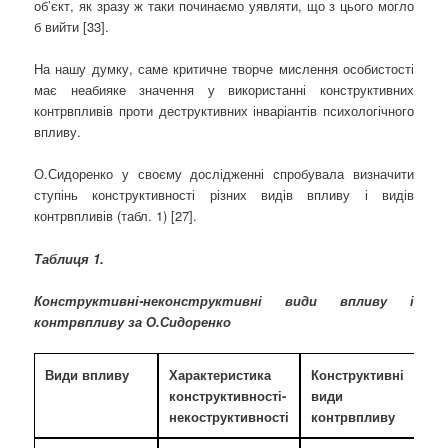
об’єкт, як зразу ж таки починаємо уявляти, що з цього могло
б вийти [33].
На нашу думку, саме критичне творче мислення особистості
має неабияке значення у використанні конструктивних
контрвпливів проти деструктивних інваріантів психологічного
впливу.
О.Сидоренко у своєму дослідженні спробувала визначити
ступінь конструктивності різних видів впливу і видів
контрвпливів (табл. 1) [27].
Таблиця 1.
Конструктивні-неконструктивні види впливу і
контрвпливу за О.Сидоренко
Види впливу
Характеристика
Конструктивні
конструктивності-
види
некоструктивності
контрвпливу