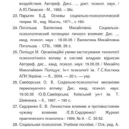
воздействия. Автореф. Дисс. ... докт. психол. наук. /
А.Ю.Панасюк - М., 1992. – 36с.
Парыгин Б.Д. Основы социально-психологической
теории. М., изд. Мысль, 1971., с.160-
Погольша Валентина Михайловна. Социально-
психологический потенциал личного влияния: Дис. ...
канд. психол. наук : 19.00.05 / Валентина Михайловна
Погольша. - СПб., 1998. 26 c.
Поліщук М. Організаційні умови застосування технології
психологічного впливу в системі владних відносин
Автореф. дис... канд. психол. наук: 19.00.05 / Михайло
Миколайович Поліщук; Ін-т психології ім. Г.С.Костюка
АПН України. — К., 2004. — 20 с. — укp.
Самборська О. В. Соціально-психологічні механізми
переконуючого впливу: Дис. канд. психол. наук:
19.00.05 /О.В.Самборська; Київський ун-т ім. Т.
Шевченка. – К., 1997. – 190 с.
Сидоренко Е. В. Личностное влияние и противостояние
чужому влиянию /Е.В.Сидоренко// Журнал
практического психолога - 1999, № 9. - С. 35-52.
Социальная психология. Учебное пособие. / Отв. ред. А.