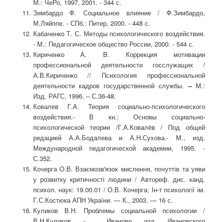
М.: ЧеРо, 1997, 2001. - 344 с.
Зимбардо Ф. Социальное влияние / Ф.Зимбардо,
М.Ляйппе. - СПб.: Питер, 2000. - 448 с.
Кабаченко Т. С. Методы психологического воздействия.
- М.: Педагогическое общество России, 2000. - 544 с.
Кириченко А. В. Коррекция мотивации
профессиональной деятельности госслужащих /
А.В.Кириченко // Психология профессиональной
деятельности кадров государственной службы.
–
М.:
Изд. РАГС, 1996. – С.36-48.
Ковалев Г.А. Теория социально-психологического
воздействия.- В кн.: Основы социально-
психологической теории /Г.А.Ковалёв / Под общей
редацией А.А.Бодалева и А.Н.Сухова.- М., изд.
Международной педагогической академии, 1995. -
С.352.
Кочерга О.В. Взаємозв'язок мислення, почуттів та уяви
у розвитку критичності людини / Автореф. дис. канд.
психол. наук: 19.00.01 / О.В. Кочерга; Ін-т психології ім.
Г.С.Костюка АПН України. — К., 2003. — 16 с.
Куликов В.Н. Проблемы социальной психологии /
В.Н.Куликов. - Иваново, изд. Ивановского