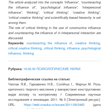
The article analyzed into the concepts “influence”, “counteracting
the influence of”, “psychological influence”, “interpersonal
influence”, “thinking”, “critical thinking”, “creative thinking”,
“critical creative thinking” and scientifically-based hierarchy is set
among them.
The role of critical thinking in the use of constructive influence
and counteracting the influence of in interpersonal interaction are
discussed.
Keywords:
counteracting the influence of
,
creative thinking
,
critical creative thinking
,
critical thinking
,
influence
,
psychological
influence
,
thinking
Рубрика:
19.00.00 ПСИХОЛОГИЧЕСКИЕ НАУКИ
Библиографическая ссылка на статью:
Чаплак Я.В., Гаркавенко Н.В., Солійчук І., Марчук М. Роль
критичного творчого мислення у використанні конструктивних
видів впливу та контрвпливу // Современные научные
исследования и инновации. 2011. № 5 [Электронный ресурс].
URL:
https://web.snauka.ru/issues/2011/09/2483
(дата