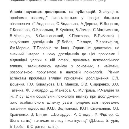
Аналіз наукових досліджень та публікацій.
Значущість
проблеми взаємодії висвітлюється у працях багатьох
вітчизняних (Г.Андрєєва, О.Бодальов, А.Деркач, Є.Доценко,
Г.Ковальов, О.Ковальов, В.Куліков, Б.Ломов, С.Максименко,
В.М’ясіщев, В.Ольшанський, К.Платонов, В.Рибалка) і
зарубіжних дослідників (Р.Бейлз, Т.Клаус, Р.Кратчфілд,
Дж.Морено, Т.Парсонс та інші). Однак не дивлячись на
значний інтерес з боку дослідників до цієї проблеми і
відповідні успіхи в цій сфері, проблема психологічного
впливу, залишаючись однією з основних, є найменш
розробленою проблемою в науковій психології. Різним
аспектам проблеми впливу присвячені дослідження Є.Л.
Доценка, Г.О. Ковальова, І.П. Манохи, О.В. Сидоренко, В.О.
Татенка, Ф. Зімбардо, Д. Майєрса, С. Мілграма, Р.Чалдіні та
ін. У сучасній соціальній психології впливу при дослідженні
його особистісного аспекту увага приділяється переважно
питанням лідерства (О.В. Веліканова, Ю.Н. Ємельянов, О.І.
Кравченко, В. Бінгем, Е.Богардус, Р. Стогділ, Ф. Фідлер, С.
Шенк та ін.), тактикам впливу і маніпуляції (Д.Басс, Б.Гурін,
Б.Трейсі, Д.Страттон та ін.).