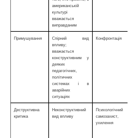
американській
культурі
вважається
виправданим
Примушування
Спірний вид
Конфронтація
впливу;
вважається
конструктивним у
деяких
педагогічних,
політичних
системах і в
аварійних
ситуаціях
Деструктивна
Неконструктивний
Психологічний
критика
вид впливу
самозахист,
ухилення