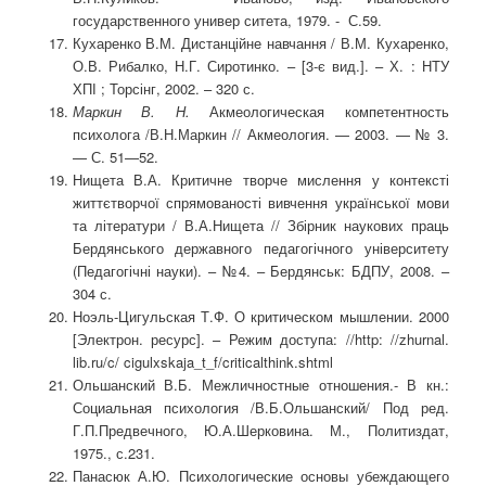
государственного универ ситета, 1979. - С.59.
Кухаренко В.М. Дистанційне навчання / В.М. Кухаренко,
О.В. Рибалко, Н.Г. Сиротинко. – [3-є вид.]. – Х. : НТУ
ХПІ ; Торсінг, 2002. – 320 с.
Маркин В. Н.
Акмеологическая компетентность
психолога /В.Н.Маркин // Акмеология. — 2003. — № 3.
— С. 51—52.
Нищета В.А. Критичне творче мислення у контексті
життєтворчої спрямованості вивчення української мови
та літератури / В.А.Нищета // Збірник наукових праць
Бердянського державного педагогічного університету
(Педагогічні науки). – №4. – Бердянськ: БДПУ, 2008. –
304 с.
Ноэль-Цигульская Т.Ф. О критическом мышлении. 2000
[Электрон. ресурс]. – Режим доступа: //http: //zhurnal.
lib.ru/c/ cigulxskaja_t_f/criticalthink.shtml
Ольшанский В.Б. Межличностные отношения.- В кн.:
Социальная психология /В.Б.Ольшанский/ Под ред.
Г.П.Предвечного, Ю.А.Шерковина. М., Политиздат,
1975., с.231.
Панасюк А.Ю. Психологические основы убеждающего