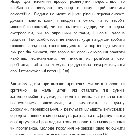
Якщо цей психічний процес розвинутий недостатньо, то
особистість відчуває труднощі в тому, щоб мислити
самостійно. Людина не може оцінити рівень переконливості
доказів, понять, коли її вводять в оману чи то засобів
масової інформації, чи то політичні лідери, чи то відомі
екстрасенси, чи то виробники реклами, і навіть власна
гордість. Такі особистості не знають, куди вигідніше зробити
грошові вкладення, якого кандидата чи партію підтримати,
яку релігію вибрати, яку теорію чи спосіб лікування вважати
найбільш ефективними, не знають як розв’язати свої
проблеми, тобто не можуть продуктивно використовувати
свої інтелектуальні потенції [33].
Багатьом дітям притаманне прагнення мислити творчо та
критично. На жаль, дітей, які ставлять під сумнів
загальноприйняті думки, в школі та вдома часто вважають
неслухняними, «важкими», які вимагають, на думку
дорослих, перевиховання. У результаті більшість випускників
середніх і вищих шкіл не можуть раціонально сформулювати
свої аргументи і розгледіти, коли їх вводить в оману реклама
чи пропаганда. Молоде покоління не завжди знає як оцінити
надійність доказів, як прийняти виважене рішення [20].