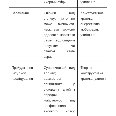
«чорний вхід»
ухилення
Зараження
Спірний вид
Конструктивна
впливу; ніхто не
критика,
може визначити,
енергетична
наскільки корисно
мобілізація,
адресати заражати
ухиляння
саме відповідним
почуттям чи
станом і саме
зараз
Пробудження
Суперечливий вид
Творчість,
імпульсу
впливу;
конструктивна
наслідування
вважається
критика, ухилення
прийнятним у
вихованні дітей і
передачі
майстерності від
професіонала
високого класу