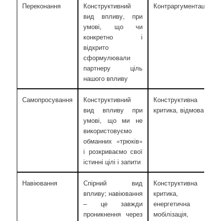
Переконання
Конструктивний
Контраргументація
вид впливу, при
умові, що чи
конкретно і
відкрито
сформулювали
партнеру ціль
нашого впливу
Самопросування
Конструктивний
Конструктивна
вид впливу при
критика, відмова
умові, що ми не
використовуємо
обманних «трюків»
і розкриваємо свої
істинні цілі і запити
Навіювання
Спірний вид
Конструктивна
впливу; навіювання
критика,
– це завжди
енергетична
проникнення через
мобілізація,