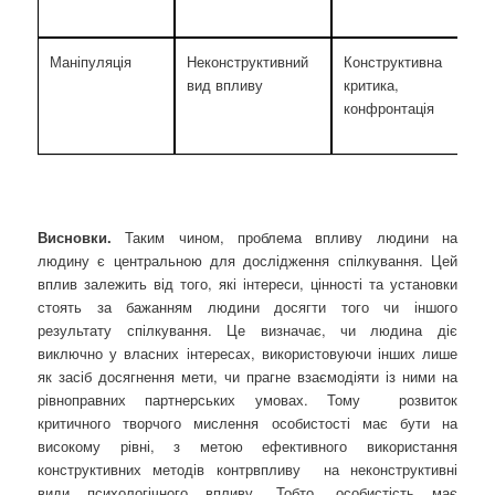
Маніпуляція
Неконструктивний
Конструктивна
вид впливу
критика,
конфронтація
Висновки.
Таким чином, проблема впливу людини на
людину є центральною для дослідження спілкування. Цей
вплив залежить від того, які інтереси, цінності та установки
стоять за бажанням людини досягти того чи іншого
результату спілкування. Це визначає, чи людина діє
виключно у власних інтересах, використовуючи інших лише
як засіб досягнення мети, чи прагне взаємодіяти із ними на
рівноправних партнерських умовах. Тому розвиток
критичного творчого мислення особистості має бути на
високому рівні, з метою ефективного використання
конструктивних методів контрвпливу на неконструктивні
види психологічного впливу. Тобто, особистість має