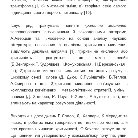
трансформації, б) мисленої зміни, в) творіння себе самого,
підвищення свого творчого потенціалу [15].
Існує ряд трактувань поняття
критичне мислення
,
запропонованих вітчизняними й закордонними авторами.
А.Авершин та Т.Яковенко на основі аналізу наукової
літератури, пов’язаних з аналізом критичного мислення,
виділяють декілька напрямів [1]: 1)критичне мислення або
критичність трактується як межа особи
(Б.Зейгарник,Т.Кудрявцев, І.Кожуховськая, Н.Березанськая і
ін.); 2)критичне мислення виділяється як якість розуму в
широкому сенсі слова (Д. Дьюї, С.Рубінштейн, Б.Теплов,
А.Смирнов і ін.); 3)критичне мислення пов’язується з
комплексом когнітивних і метакогнітивних стратегій, умінь і
навиків (Д. Халперн, Р. Поул, Е.Ходос, А.Бутенко і ін.), що
впливають на характер розумової діяльності.
Виходячи з досліджень Р.Солсо, Д. Халперн, К.Мередит та
інших, в роботах яких говориться не тільки про логічні, а й
про креативні чинники критичності, О.Кочерга вказує на те,
що чинники, які утворюються у взаємозв’язку почуттів, уяви,