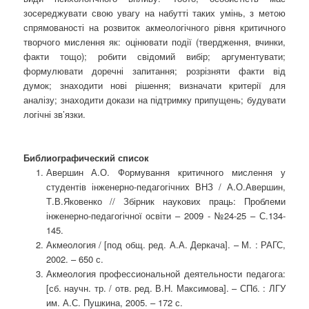
зосереджувати свою увагу на набутті таких умінь, з метою
спрямованості на розвиток акмеологічного рівня критичного
творчого мислення як: оцінювати події (твердження, вчинки,
факти тощо); робити свідомий вибір; аргументувати;
формулювати доречні запитання; розрізняти факти від
думок; знаходити нові рішення; визначати критерії для
аналізу; знаходити докази на підтримку припущень; будувати
логічні зв’язки.
Библиографический список
Авершин А.О. Формування критичного мислення у
студентів інженерно-педагогічних ВНЗ / А.О.Авершин,
Т.В.Яковенко // Збірник наукових праць: Проблеми
інженерно-педагогічної освіти – 2009 - №24-25 – С.134-
145.
Акмеология / [под общ. ред. А.А. Деркача]. – М. : РАГС,
2002. – 650 с.
Акмеология профессиональной деятельности педагога:
[сб. научн. тр. / отв. ред. В.Н. Максимова]. – СПб. : ЛГУ
им. А.С. Пушкина, 2005. – 172 с.