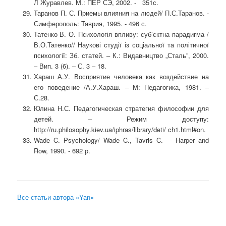
Л Журавлев. М.: ПЕР СЭ, 2002. - 351с.
Таранов П. С. Приемы влияния на людей/ П.С.Таранов. -
Симферополь: Таврия, 1995. - 496 с.
Татенко В. О. Психологія впливу: суб’єктна парадигма /
В.О.Татенко// Наукові студії із соціальної та політичної
психології: Зб. статей. – К.: Видавництво „Сталь”, 2000.
– Вип. 3 (6). – С. 3 – 18.
Хараш А.У. Восприятие человека как воздействие на
его поведение /А.У.Хараш. – М: Педагогика, 1981. –
С.28.
Юлина Н.С. Педагогическая стратегия философии для
детей. – Режим доступу:
http://ru.philosophy.kiev.ua/iphras/library/deti/ ch1.html#on.
Wade C. Psychology/ Wade C., Tavris C. - Harper and
Row, 1990. - 692 p.
Все статьи автора «Yan»