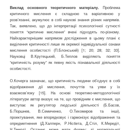
Виклад основного теоретичного матеріалу.
Проблема
критичного мислення є складною та варіативною у
розв’язанні, акумулює в собі наукові знання різних напрямів.
Так, виявлено, що до інтерпретації психологічної сутності
поняття “критичне мислення” вчені підходять по-різному.
Найхарактернішим напрямом дослідження в цьому плані є
виділення критичності лише як окремої індивідуальної ознаки
мислення особистості (П.Блонський) [1; 20; 28; 32; 33].
Науковці В.Крутецький, Б.Теплов виділяють поняття
“критичність розуму” як певну якість пізнавальної діяльності
особистості.
О.Кочерга зазначає, що критичність людини об’єднує в собі
відображення дії мислення, почуттів та уяви у їх
взаємозв’язку [15]. На основі теоретико-методологічної
літератури автор вказує на те, що провідним є мислення, що
виступає як регулятор людської діяльності (Б.Басов,
Б.Поршнев, В.Семиченко, О.Тихомиров та інші),
проектування, яке впорядковує і гармонізує відображення та
опредметнення (Д.Халперн, Р.Нісбета, Д.Стіл, К.Мередіт,
Ч.Темпл). Останнє може мати форму: а) матеріальної