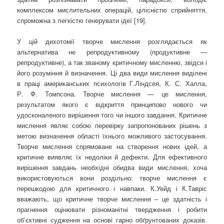
комплексом мислительних операцій, цілісністю сприйняття,
спроможна з легкістю генерувати ідеї [19].
У цій дихотомії творче мислення розглядається як
альтернатива не репродуктивному (продуктивне —
репродуктивне), а так званому критичному мисленню, звідси і
його розуміння й визначення. Ці два види мислення виділені
в праці американських психологів Г.Ліндсея, К. С. Халла,
Р. Ф. Томпсона. Творче мислення — це мислення,
результатом якого є відкриття принципово нового чи
удосконаленого вирішення того чи іншого завдання. Критичне
мислення являє собою перевірку запропонованих рішень з
метою визначення області їхнього можливого застосування.
Творче мислення спрямоване на створення нових ідей, а
критичне виявляє їх недоліки й дефекти. Для ефективного
вирішення завдань необхідні обидва види мислення, хоча
використовуються вони роздільно: творче мислення є
перешкодою для критичного і навпаки. К.Уейд і К.Тавріс
вважають, що критичне творче мислення – це здатність і
прагнення оцінювати різноманітні твердження і робити
об’єктивні судження на основі гарно обґрунтованих доказів.