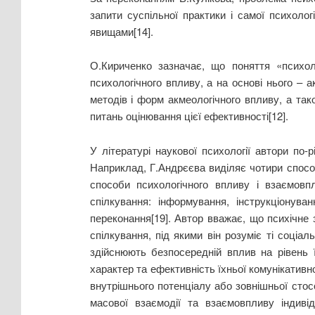
запити суспільної практики і самої психоло
явищами[14].
О.Кириченко зазначає, що поняття «психол
психологічного впливу, а на основі нього – а
методів і форм акмеологічного впливу, а так
питань оцінювання цієї ефективності[12].
У літературі наукової психології автори по-
Наприклад, Г.Андрєєва виділяє чотири способ
способи психологічного впливу і взаємовп
спілкування: інформування, інструкціонува
переконання[19]. Автор вважає, що психічне
спілкування, під якими він розуміє ті соціа
здійснюють безпосередній вплив на рівень ї
характер та ефективність їхньої комунікативної
внутрішнього потенціалу або зовнішньої стосо
масової взаємодії та взаємовпливу індивід