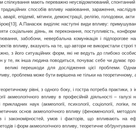
зми спілкування мають переважно неусвідомлюваний, спонтанний
 традиційних способів впливу навіювання, зараження, наслідува
 аварії, епідемії, мітинги, демонстрації, релігію, голодовки, ак
рою[13]. А.Панасюк виділяє наступні види впливу: примушуванн
яти соціальних діянь, як переконання, поступливість, конформ
ювання, забобони, невербальна комунікація і підпорогове на
фектів впливу, вказують на те, що автори не використали строгі т
жно, з його ситуаційних форм, які не ведуть до глибоко особи
н у те, як інша людина поводиться, почуває себе чи думає про 
 великі перешкоди для дослідження цієї проблеми. Однак
иву, проблема може бути вирішена не тільки на теоретичному, ал
еоретичному рівні, з одного боку, і гостра потреба практики, з
ії акмеологічного впливу в професійній діяльності – галузі 
икладних наук (акмеології, психології, соціології, логіки, пед
тичних основ акмеологічного впливу (феноменології, методологі
ів і закономірностей, умов і факторів, що впливають на еф
етодів і форм акмеологічного впливу, теоретичне обґрунтування 