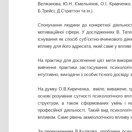
Веліканова, Ю.Н. Ємельянов, О.І. Кравченко, В
Б.Трейсі, Д.Страттон та ін.).
Спонукання людини до конкретної діяльності
мотиваційної сфери. У дослідженнях В. Тате
існування як спосіб суб’єктно-вчинкового дія
впливу для його адресата, який саме у вплив
На практиці для досягнення цієї мети викори
вивчення практики застосування психологіч
інтуїтивно, виходячи з особистісного досвіду з
На думку О.В.Кириченка, вміле, виважене, гр
основі розуміння сутності психологічного вп
структури, а також сформованих умінь і на
професійної діяльності. Такий вид психолог
впливом. Саме рівень акмеологічного впливу н
За переконанням В.Кулікова, проблема психо