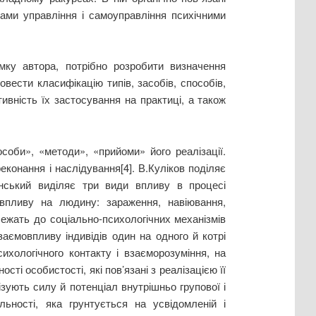
бами управління і самоуправління психічними
мку автора, потрібно розробити визначення
овести класифікацію типів, засобів, способів,
ивність їх застосування на практиці, а також
особи», «методи», «прийоми» його реалізації.
конання і наслідування[4]. В.Куліков поділяє
анський виділяє три види впливу в процесі
и впливу на людину: зараження, навіювання,
ежать до соціально-психологічних механізмів
заємовпливу індивідів один на одного й котрі
ихологічного контакту і взаєморозуміння, на
сті особистості, які пов’язані з реалізацією її
ізують силу й потенціал внутрішньо групової і
льності, яка грунтується на усвідомленій і