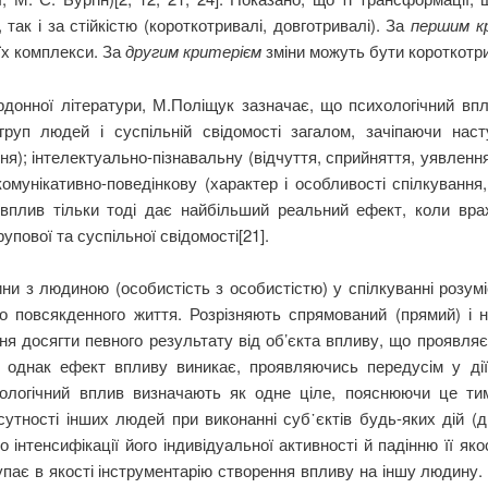
так і за стійкістю (короткотривалі, довготривалі). За
першим к
 їх комплекси. За
другим критерієм
зміни можуть бути короткотр
рдонної літератури, М.Поліщук зазначає, що психологічний впл
 груп людей і суспільній свідомості загалом, зачіпаючи наст
ання); інтелектуально-пізнавальну (відчуття, сприйняття, уявленн
 комунікативно-поведінкову (характер і особливості спілкування
й вплив тільки тоді дає найбільший реальний ефект, коли вр
упової та суспільної свідомості[21].
ни з людиною (особистість з особистістю) у спілкуванні розумі
о повсякденного життя. Розрізняють спрямований (прямий) і
я досягти певного результату від об’єкта впливу, що проявляєт
 однак ефект впливу виникає, проявляючись передусім у дії 
ихологічний вплив визначають як одне ціле, пояснюючи це ти
тності інших людей при виконанні суб᾽єктів будь-яких дій (д
 інтенсифікації його індивідуальної активності й падінню її яко
упає в якості інструментарію створення впливу на іншу людину.