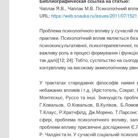
Библиографическая ссылка на статью:
Чаплак Я.В., Чаплак М.В. Психологічний впли
URL:
https://web.snauka.ru/issues/2011/07/1521
Проблема психологічного впливу у сучасній п
практики. Психологічний вплив являється без
психоконсультативної, психотерапевтичної, пси
важливу роль в процесі формування і функціону
так далі)[12; 24]. Тобто, суспільство на сьог
контрвпливу на високому акмеологічному рівні
У трактатах стародавніх філософів наявні 
небажаних впливів і т.д. (Арістотель, Сократ,
Монтескьє, Руссо та інші. Значущість пробл
Г.Ковальов, О.Ковальов, В.Куліков, Б.Ломо
Т.Клаус, Р.Кратчфілд, Дж.Морено, Т.Парсонс т
сфері, проблема психологічного впливу, за
проблеми впливу присвячені дослідження Є.Л.
Р. Чалдіні та ін. У сучасній соціальній психо