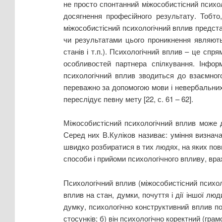
не просто спонтанний міжособистісний психо
досягнення професійного результату. Тобто
міжособистісний психологічний вплив предста
чи результатами цього проникнення являютьс
станів і т.п.). Психологічний вплив – це спр
особливостей партнера спілкування. Інфор
психологічний вплив зводиться до взаємного
переважно за допомогою мови і невербальних 
переслідує певну мету [22, с. 61 – 62].
Міжособистісний психологічний вплив може д
Серед них В.Куліков називає: уміння визнача
швидко розбиратися в тих людях, на яких пови
способи і прийоми психологічного впливу, врах
Психологічний вплив (міжособистісний психол
вплив на стан, думки, почуття і дії іншої лю
думку, психологічно конструктивний вплив по
стосунків; б) він психологічно коректний (гра