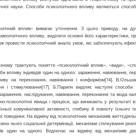
гічної науки. Способи психологічного впливу являються спосо
огічний вплив» вимагає уточнення. З цього приводу, на ду
кмеологічного впливу, виділити основні його характеристики, пр
ож провести психологічний аналіз умов, які забезпечують ефект
різному трактують поняття «психологічний вплив», «види», «сп
и впливу індивідів один на одного: зараження, навіювання, пере
ливу на переконання, навіювання і конформізм[14]. В.Ольш
ння і стимулювання[17]. Б.Паригін виділяє наступні способ
 зараження, наслідування, навіювання, переконання та мода нал
льно-психологічні явища і процеси, що виникають у результаті в
хньої комунікативної активності, глибину й повноту їхнього пс
 поведінки. На відміну від психологічних механізмів життєдіяльно
вно нього соціальної детермінації, механізми спілкування реал
ів один на одного. Водночас на відміну від механізмів дія