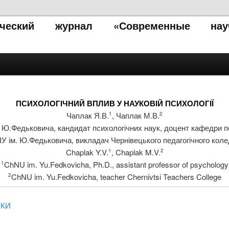
тический журнал «Современные нау
ПСИХОЛОГІЧНИЙ ВПЛИВ У НАУКОВІЙ ПСИХОЛОГІЇ
Чаплак Я.В.
, Чаплак М.В.
1
2
 Ю.Федьковича, кандидат психологічних наук, доцент кафедри п
У ім. Ю.Федьковича, викладач Чернівецького педагогічного кол
Chaplak Y.V.
, Chaplak M.V.
1
2
ChNU im. Yu.Fedkovicha, Ph.D., assistant professor of psychology
1
ChNU im. Yu.Fedkovicha, teacher Chernivtsi Teachers College
2
УКИ