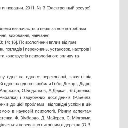
и инновации. 2011. № 3 [Электронный ресурс].
роблеми визначається перш за все потребами
ння, виховання, навчання,
; 14; 16]. Психологічний вплив відіграє
, поглядів і переконань, установок, настроїв і
та конструктів психологічного впливу та
у одне на одного: переконанні, захисті від
ей одне на одного зробили Гобс, Декарт, Дідро,
.Андрєєва, О.Бодальов, А.Деркач, Є.Доценко,
ибалка) і зарубіжних дослідників (Р.Бейлз,
ів до цієї проблеми і відповідні успіхи в цій
мою в науковій психології. Різним аспектам
тенка, Ф. Зімбардо, Д. Майєрса, С. Мілграма,
риділяється переважно питанням лідерства (О.В.