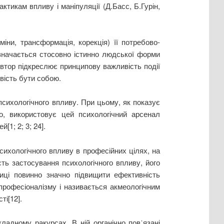
актикам впливу і маніпуляції (Д.Басс, Б.Гурін,
іни, трансформація, корекція) її потребово-
изначається стосовно істинно людської форми
 Автор підкреслює принципову важливість події
вість бути собою.
психологічного впливу. При цьому, як показує
ло, використовує цей психологічний арсенал
[1; 2; 3; 24].
сихологічного впливу в професійних цілях, на
сть застосування психологічного впливу, його
тиці повинно значно підвищити ефективність
професіоналізму і називається акмеологічним
ті[12].
ладному ракурсах. В ній органічно пов᾽язані