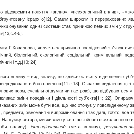
о відокремити поняття «вплив», «психологічний вплив», «міжо
бгрунтовану ієрархію[12]. Самим широким із перерахованих яв
ункціонування однієї системи стає причиною певних змін у стру
м[13,с.4-5].
умку Г.Ковальова, являється причинно-наслідковий зв᾽язок сист
ічний, біологічний, екологічний, соціальний, кримінальний, пед
ний і т.д.[13; 24]
ого впливу – вид впливу, що здійснюється у відношенні суб᾽єк
осередковано в його поведінці[11,с.13]. Ознакою виділення цієї
упових норм, суспільної думки чи настрою), що відбуваються у п
икликає зміни поведінки і діяльності суб’єкта[11; 22]. Опираю
казаних змін може бути все, що нас оточує у повсякденному жит
 предмети, різноманітні випромінювання і так далі, тобто, все те
. На думку автора, ми живемо у світі постійного психологічного 
соби впливу),
інтенціональний
(мета впливу),
результатив
л, М. С. Бургін)[2; 12; 21; 24]. Показано, що ті трансформації,