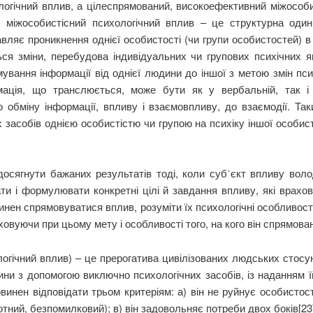
логічний вплив, а цілеспрямований, високоефективний міжособис
, міжособистісний психологічний вплив – це структурна один
вляє проникнення однієї особистості (чи групи особистостей) в 
я зміни, перебудова індивідуальних чи групових психічних яви
ямування інформації від однієї людини до іншої з метою змін пс
мація, що транслюється, може бути як у вербальній, так і 
 обміну інформації, впливу і взаємовпливу, до взаємодії. Та
засобів однією особистістю чи групою на психіку іншої особисто
осягнути бажаних результатів тоді, коли суб᾽єкт впливу воло
ти і формулювати конкретні цілі й завдання впливу, які врахов
нен спрямовуватися вплив, розуміти їх психологічні особливост
овуючи при цьому мету і особливості того, на кого він спрямован
огічний вплив) – це прерогатива цивілізованих людських стосу
дини з допомогою виключно психологічних засобів, із наданням їй
винен відповідати трьом критеріям: а) він не руйнує особистост
мотний, безпомилковий); в) він задовольняє потреби двох боків[23]