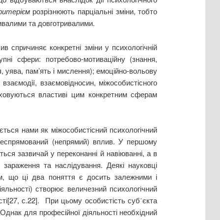
ритерієм
розрізнюють парціальні зміни, тобто
ивалими та довготривалими.
ив спричиняє конкретні зміни у психологічній
упні сфери: потребово-мотиваційну (знання,
я, уява, пам’ять і мислення); емоційно-вольову
, взаємодії, взаємовідносин, міжособистісного
аховуються властиві цим конкретним сферам
ється нами як міжособистісний психологічний
 неспрямований (непрямий) вплив. У першому
ься зазвичай у переконанні й навіюванні, а в
зараження та наслідування. Деякі науковці
м, що ці два поняття є досить залежними і
іяльності) створює величезний психологічний
сті[27, с.22]. При цьому особистість суб᾽єкта
 Однак для професійної діяльності необхідний