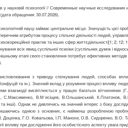
в у науковій психології // Современные научные исследования 
(дата обращения: 30.07.2026).
сихологічній науці займає центральне місце. Значущість цієї п
перечним атрибутом процесу спільної діяльності людей, управлі
хокорекційної практик та інших сфер життєдіяльності[1; 2; 12; 13
вання всіх явищ суспільної психіки (суспільних думок і відносин
однішньому етапі свого становлення потребує ефективних методів 
.
висловлювання з приводу спілкування людей, способах вплив
 Конфуцій та ін.). Значний вклад у розуміння процесі впливу люд
еми взаємодії висвітлюється у працях багатьох вітчизняних (Г
в, С.Максименко, В.М᾽ясіщев, В.Ольшанський, К.Платонов, В.Р
а інші). Однак не дивлячись на значний інтерес з боку дослідник
лишаючись однією з основних, є найменш розробленою пробле
 Доценка, Г.О. Ковальова, І.П. Манохи, О.В. Сидоренко, В.О. Та
логії впливу при дослідженні його особистісного аспекту увага п