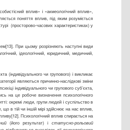
собистісний вплив» і «акмеологічний вплив»,
ляється поняття вплив, під яким розуміється
ктурі (просторово-часових характеристиках) у
ем[13]. При цьому розрізняють наступні види
агогічний, ідеологічний, юридичний, медичний,
та (індивідуального чи групового) і викликає
 категорії являються причинно-наслідкові зміни
сихіці індивідуального чи групового суб’єкта,
чись на це робоче визначення психологічного
ті: окремі люди, групи людей і суспільство в
, що в тій чи іншій мірі здійснює на нас вплив,
впливу[12]. Психологічний вплив спирається на
ний
(його результат) і
статусно-рольовий
 що відбуваються внаслідок дії психологічного