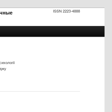
ISSN 2223-4888
чные
сихології
еджу