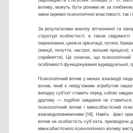
впливу, можуть бути різними як за глибиною, 
зміни окремої психологічної властивості, так і
За результатами аналізу вітчизняної та зако
структурі особистості, а також свідомості
переконання, ціннісні орієнтації, потяги, баж
(емоції, почуття, настрої, вольові процеси);
сприйняття). Це означає, що психологічни
особливості функціонування індивідуальної, гр
Психологічний вплив у межах взаємодії люди
вплив, який є невід᾽ємним атрибутом нашог
випадку суб’єкт ставить перед собою завданн
другому — подібне завдання не ставиться,
психологічний вплив і міжособистісний пс
взаємодоповнюючими [16]. Навіть факт прису
вплив на особистість суб᾽єкта, призводячи до
міжособистісного психологічного впливу вист