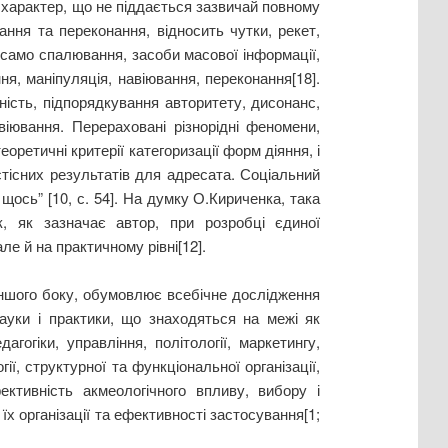
 характер, що не піддається зазвичай повному
ння та переконання, відносить чутки, рекет,
ти само спалювання, засоби масової інформації,
я, маніпуляція, навіювання, переконання[18].
ність, підпорядкування авторитету, дисонанс,
віювання. Перераховані різнорідні феномени,
еоретичні критерії категоризації форм діяння, і
стісних результатів для адресата. Соціальний
щось” [10, с. 54]. На думку О.Кириченка, така
, як зазначає автор, при розробці єдиної
е й на практичному рівні[12].
 іншого боку, обумовлює всебічне дослідження
науки і практики, що знаходяться на межі як
агогіки, управління, політології, маркетингу,
ї, структурної та функціональної організації,
ективність акмеологічного впливу, вибору і
їх організації та ефективності застосування[1;