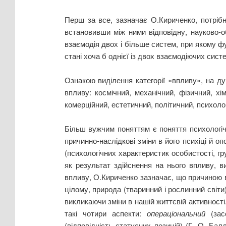
Перш за все, зазначає О.Кириченко, потрібн
встановивши між ними відповідну, науково-о
взаємодія двох і більше систем, при якому ф
стані хоча б однієї із двох взаємодіючих систе
Ознакою виділення категорії «впливу», на д
впливу: космічний, механічний, фізичний, хім
комерційний, естетичний, політичний, психологіч
Більш вужчим поняттям є поняття психологічн
причинно-наслідкові зміни в його психіці й оп
(психологічних характеристик особистості, гр
як результат здійснення на нього впливу, в
впливу, О.Кириченко зазначає, що причиною в
цілому, природа (тваринний і рослинний світи),
викликаючи зміни в нашій життєвій активності
такі чотири аспекти:
операціональний
(за
(відповідність статусних позицій) (Г. О. Бал