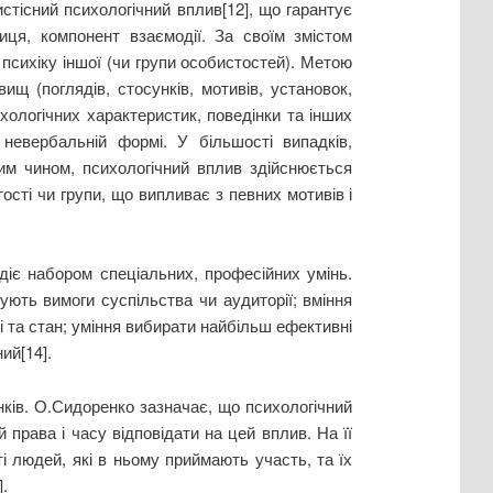
тісний психологічний вплив[12], що гарантує
иця, компонент взаємодії. За своїм змістом
психіку іншої (чи групи особистостей). Метою
щ (поглядів, стосунків, мотивів, установок,
ихологічних характеристик, поведінки та інших
невербальній формі. У більшості випадків,
ким чином, психологічний вплив здійснюється
сті чи групи, що випливає з певних мотивів і
діє набором спеціальних, професійних умінь.
ують вимоги суспільства чи аудиторії; вміння
і та стан; уміння вибирати найбільш ефективні
ий[14].
нків. О.Сидоренко зазначає, що психологічний
 права і часу відповідати на цей вплив. На її
і людей, які в ньому приймають участь, та їх
.