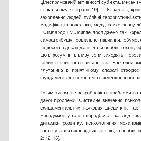
цілеспрямованій активності суб’єкта, механі
соціальному контролю[19]. Г.Ковальов, крім
захоплення людей, публічні терористичні акти,
модифікацію поведінки, моду, психотропну зб
Ф.Зімбардо і М.Ляйппе досліджено такі корел
самоатрибуція, соціальне навчання, обумовл
віднесені в дослідженні до способів, технік, е
що в розумінні впливу вони виходять, перева
вплив особистості описано так: “Внесення змі
плутанина в понятійному апараті створює
фундаментальної концепції акмеологічного впл
Таким чином, не розробленість проблеми на т
даної проблеми. Системне вивчення психолог
фундаментальних наукових дисциплін, так і пр
менеджменту та ін.) передбачає розгляд теоре
динаміки розвитку, психологічних механізм
застосування відповідних засобів, способів, м
2; 12; 16].