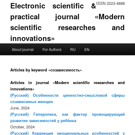
Electronic scientific &
ISSN 2223-4888
practical journal «Modern
scientific researches and
innovations»
Main menu
About journal
For Authors
RU
EN
Skip to primary content
Skip to secondary content
Articles by keyword «созависимость»
Articles in journal «Modern scientific researches and
innovations»
(Русский) Особенности ценностно-смысловой сферы
созависимых женщин
June, 2024
(Русский) Гиперопека, как фактор провоцирующий
развитие зависимостей у ребёнка
October, 2024
(Русский) Коррекция эмоциональных особенностей у