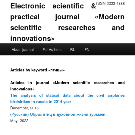
Electronic scientific &
ISSN 2223-4888
practical journal «Modern
scientific researches and
innovations»
Main menu
About journal
For Authors
RU
EN
Skip to primary content
Skip to secondary content
Articles by keyword «птицы»
Articles in journal «Modern scientific researches and
innovations»
The analysis of statical data about the civil airplanes
birdstrikes in russia in 2014 year
December, 2015
(Русский) Образ птиц в духовной жизни туркмен
May, 2022