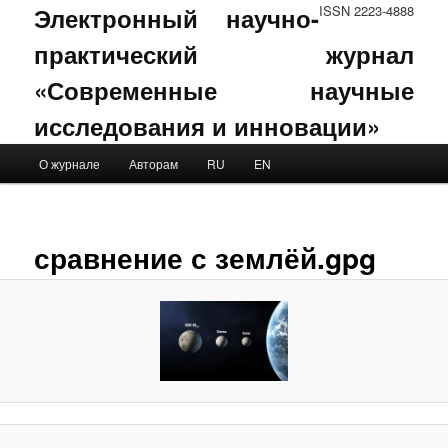
Электронный научно-
ISSN 2223-4888
практический журнал
«Современные научные
исследования и инновации»
Main menu
О журнале
Авторам
RU
EN
Skip to primary content
Skip to secondary content
I
navig
сравнение с землёй.gpg