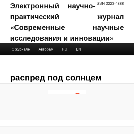
Электронный научно-
ISSN 2223-4888
практический журнал
«Современные научные
исследования и инновации»
Main menu
О журнале
Авторам
RU
EN
Skip to primary content
Skip to secondary content
I
navig
распред под солнцем